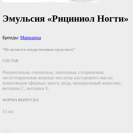
Эмульсия «Рициниол Ногти»
Бренды:
Марианна
“Не является лекарственным средством”
СОСТАВ
Рицинолевая, олеиновая, линолевая, стеариновая,
оксистеариновая жирные кислоты касторового масла;
композиция эфирных масел, вода, минеральный комплекс,
витамин С, витамин Е.
ФОРМА ВЫПУСКА
15 мл