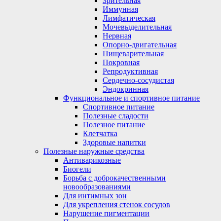
Зрительная
Иммунная
Лимфатическая
Мочевыделительная
Нервная
Опорно-двигательная
Пищеварительная
Покровная
Репродуктивная
Сердечно-сосудистая
Эндокринная
Функциональное и спортивное питание
Спортивное питание
Полезные сладости
Полезное питание
Клетчатка
Здоровые напитки
Полезные наружные средства
Антиварикозные
Биогели
Борьба с доброкачественными
новообразованиями
Для интимных зон
Для укрепления стенок сосудов
Нарушение пигментации