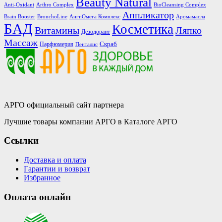
Beauty Natural
Anti-Oxidant
Arthro Complex
BioCleansing Complex
Аппликатор
Brain Booster
BronchoLine
АнгиОмега Комплекс
Аромамасла
БАД
Косметика
Витамины
Ляпко
Дезодорант
Массаж
Скраб
Парфюмерия
Пенталис
АРГО официальный сайт партнера
Лучшие товары компании АРГО в Каталоге АРГО
Ссылки
Доставка и оплата
Гарантии и возврат
Избранное
Оплата онлайн