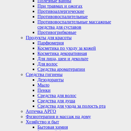
Полезные ванны
При травмах и ожогах
Противоаллергические
Противовоспалительные
Противовоспалительные массажные
средства для суставов
Противогрибковые
Продукты для красоты
Парфюмерия
Косметика по уходу за кожей
Косметика декоративная
Для лица, шеи и декольте
Для волос
Средства ароматерапии
Средства гигиены
Дезодоранты
Мыло
Пенки
Средства для волос
Средства для душа
Средства для ухода за полость рта
Аптечка АРГО
Физиотерапия и массаж на дому
Хозяйство и быт
Бытовая химия