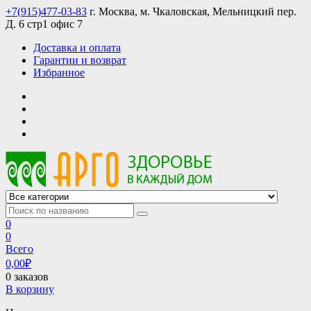
Skip
+7(915)477-03-83
г. Москва, м. Чкаловская, Мельницкий пер.
to
Д. 6 стр1 офис 7
content
Доставка и оплата
Гарантии и возврат
Избранное
АРГО интернет магазин, доставка в Москве и по всей России
АРГО каталог каталог продукции, официальные цены
0
0
Всего
0,00
₽
0 заказов
В корзину