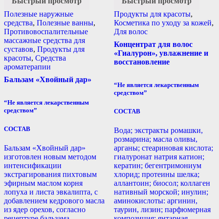
Быстрый просмотр
Быстрый просмотр
Полезные наружные
Продукты для красоты
,
средства
,
Полезные ванны
,
Косметика по уходу за кожей
,
Противовоспалительные
Для волос
массажные средства для
Концентрат для волос
суставов
,
Продукты для
«Гиалурон», увлажнение и
красоты
,
Средства
восстановление
ароматерапии
Бальзам «Хвойный дар»
“Не является лекарственным
средством”
“Не является лекарственным
средством”
СОСТАВ
СОСТАВ
Вода; экстракты ромашки,
розмарина; масла оливы,
Бальзам «Хвойный дар»
арганы; стеариновая кислота;
изготовлен новым методом
гиалуронат натрия катион;
интенсификации
кератин; бегентримониум
экстрагирования пихтовым
хлорид; протеины шелка;
эфирным маслом корня
аллантоин; биосол; коллаген
лопуха и листа эвкалипта, с
нативный морской; инулин;
добавлением кедрового масла
аминокислоты: аргинин,
из ядер орехов, согласно
таурин, лизин; парфюмерная
рецептуре бальзама.
композиция; янтарная