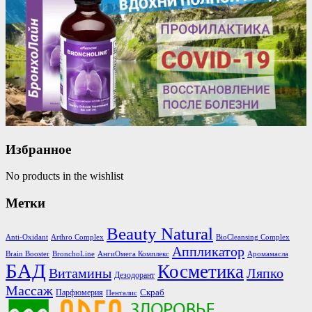
Избранное
No products in the wishlist
Метки
Beauty Natural
Anti-Oxidant
Arthro Complex
BioCleansing Complex
Аппликатор
Brain Booster
BronchoLine
АнгиОмега Комплекс
Аромамасла
БАД
Косметика
Витамины
Ляпко
Дезодорант
Массаж
Скраб
Парфюмерия
Пенталис