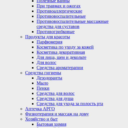
Полезные ванны
При травмах и ожогах
Противоаллергические
Противовоспалительные
Противовоспалительные массажные
средства для суставов
Противогрибковые
Продукты для красоты
Парфюмерия
Косметика по уходу за кожей
Косметика декоративная
Для лица, шеи и декольте
Для волос
Средства ароматерапии
Средства гигиены
Дезодоранты
Мыло
Пенки
Средства для волос
Средства для душа
Средства для ухода за полость рта
Аптечка АРГО
Физиотерапия и массаж на дому
Хозяйство и быт
Бытовая химия