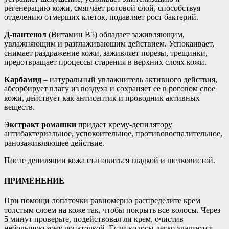
регенерацию кожи, смягчает роговой слой, способствуя
отделению отмерших клеток, подавляет рост бактерий.
Д-пантенол
(Витамин В5) обладает заживляющим,
увлажняющим и разглаживающим действием. Успокаивает,
снимает раздражение кожи, заживляет порезы, трещинки,
предотвращает процессы старения в верхних слоях кожи.
Карбамид
– натуральный увлажнитель активного действия,
абсорбирует влагу из воздуха и сохраняет ее в роговом слое
кожи, действует как антисептик и проводник активных
веществ.
Экстракт ромашки
придает крему-депилятору
антибактериальное, успокоительное, противовоспалительное,
ранозаживляющее действие.
После депиляции кожа становиться гладкой и шелковистой.
ПРИМЕНЕНИЕ
При помощи лопаточки равномерно распределите крем
толстым слоем на коже так, чтобы покрыть все волосы. Через
5 минут проверьте, подействовал ли крем, очистив
небольшую зону лопаточкой. Если волосы легко удаляются,