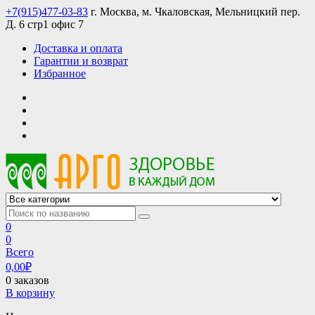
Skip
+7(915)477-03-83
г. Москва, м. Чкаловская, Мельницкий пер.
to
Д. 6 стр1 офис 7
content
Доставка и оплата
Гарантии и возврат
Избранное
АРГО интернет магазин, доставка в Москве и по всей России
АРГО каталог каталог продукции, официальные цены
0
0
Всего
0,00
₽
0 заказов
В корзину