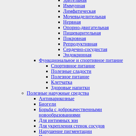
Зрительная
Иммунная
Лимфатическая
Мочевыделительная
Нервная
Опорно-двигательная
Пищеварительная
Покровная
Репродуктивная
Сердечно-сосудистая
Эндокринная
Функциональное и спортивное питание
Спортивное питание
Полезные сладости
Полезное питание
Клетчатка
Здоровые напитки
Полезные наружные средства
Антиварикозные
Биогели
Борьба с доброкачественными
новообразованиями
Для интимных зон
Для укрепления стенок сосудов
Нарушение пигментации