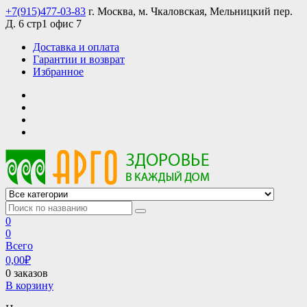
Skip
+7(915)477-03-83
г. Москва, м. Чкаловская, Мельницкий пер.
to
Д. 6 стр1 офис 7
content
Доставка и оплата
Гарантии и возврат
Избранное
АРГО интернет магазин, доставка в Москве и по всей России
АРГО каталог каталог продукции, официальные цены
0
0
Всего
0,00
₽
0 заказов
В корзину