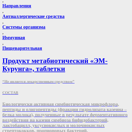
,
Направления
,
Антиаллергические средства
,
Системы организма
,
Иммунная
,
Пищеварительная
Продукт метабиотический «ЭМ-
Курунга», таблетки
“Не является лекарственным средством”
СОСТАВ
Биологически активная симбиотическая микрофлора,
пептиды и олигопептиды (фракции гидролизата казеина –
белка молока), полученные в результате ферментативного
воздействия на казеин симбиоза бифидобактерий,
лактобацилл, уксуснокислых и молочнокислых
стрептококков, пропионовых бактерий,