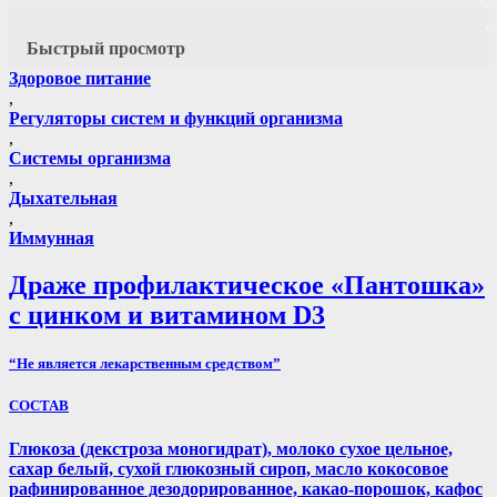
Быстрый просмотр
Здоровое питание
,
Регуляторы систем и функций организма
,
Системы организма
,
Дыхательная
,
Иммунная
Драже профилактическое «Пантошка»
с цинком и витамином D3
“Не является лекарственным средством”
СОСТАВ
Глюкоза (декстроза моногидрат), молоко сухое цельное,
сахар белый, сухой глюкозный сироп, масло кокосовое
рафинированное дезодорированное, какао-порошок, кафос