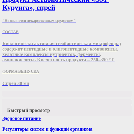
Курунга», спрей
“Не является лекарственным средством”
СОСТАВ
Биологически активная симбиотическая микрофлора;
содержит пептидные и олигопептидные компоненты,
хелатные комплексы нутриентов, ферменты,
аминокислоты. Кислотность продукта – 250–350 °Т.
ФОРМА ВЫПУСКА
Спрей 30 мл
Быстрый просмотр
Здоровое питание
,
Регуляторы систем и функций организма