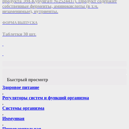
продукта ЭМ-Курунга® №2524437). Продукт содержит
собственные ферменты, аминокислоты (в т.ч.
незаменимые), нутриенты.
ФОРМА ВЫПУСКА
Таблетки 30 шт.
Быстрый просмотр
Здоровое питание
,
Регуляторы систем и функций организма
,
Системы организма
,
Иммунная
,
Пищеварительная