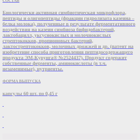
СОСТАВ
Биологически активная симбиотическая микрофлора,
пептиды и олигопептиды (фракции гидролизата казеина –
белка молока), полученные в результате ферментативного
воздействия на казеин симбиоза бифидобактерий,
лактобацилл, уксуснокислых и молочнокислых
стрептококков, пропионовых бактерий,
лактострептококков, молочных дрожжей и др. (патент на
изобретение способа приготовления пептидосодержащего
продукта ЭМ-Курунга® №2524437). Продукт содержит
собственные ферменты, аминокислоты (в т.ч.
незаменимые), нутриенты.
ФОРМА ВЫПУСКА
капсулы 60 шт. по 0,45 г