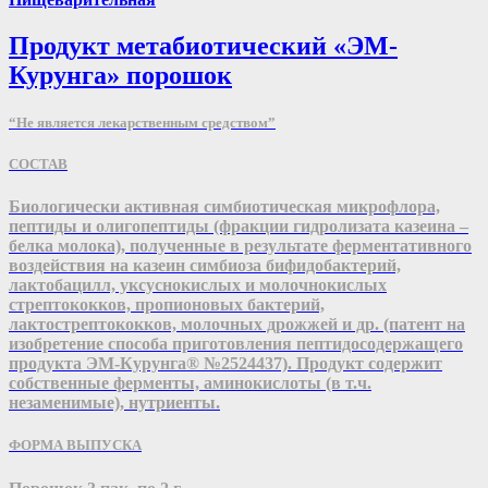
Продукт метабиотический «ЭМ-
Курунга» порошок
“Не является лекарственным средством”
СОСТАВ
Биологически активная симбиотическая микрофлора,
пептиды и олигопептиды (фракции гидролизата казеина –
белка молока), полученные в результате ферментативного
воздействия на казеин симбиоза бифидобактерий,
лактобацилл, уксуснокислых и молочнокислых
стрептококков, пропионовых бактерий,
лактострептококков, молочных дрожжей и др. (патент на
изобретение способа приготовления пептидосодержащего
продукта ЭМ-Курунга® №2524437). Продукт содержит
собственные ферменты, аминокислоты (в т.ч.
незаменимые), нутриенты.
ФОРМА ВЫПУСКА