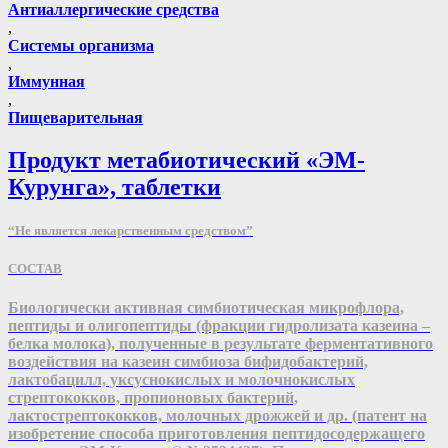
Антиаллергические средства
,
Системы организма
,
Иммунная
,
Пищеварительная
Продукт метабиотический «ЭМ-
Курунга», таблетки
“Не является лекарственным средством”
СОСТАВ
Биологически активная симбиотическая микрофлора,
пептиды и олигопептиды (фракции гидролизата казеина –
белка молока), полученные в результате ферментативного
воздействия на казеин симбиоза бифидобактерий,
лактобацилл, уксуснокислых и молочнокислых
стрептококков, пропионовых бактерий,
лактострептококков, молочных дрожжей и др. (патент на
изобретение способа приготовления пептидосодержащего