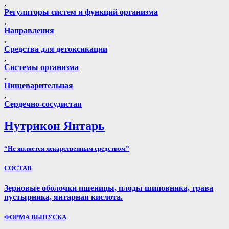
,
Регуляторы систем и функций организма
,
Направления
,
Средства для детоксикации
,
Системы организма
,
Пищеварительная
,
Сердечно-сосудистая
Нутрикон Янтарь
“Не является лекарственным средством”
СОСТАВ
Зерновые оболочки пшеницы, плоды шиповника, трава
пустырника, янтарная кислота.
ФОРМА ВЫПУСКА