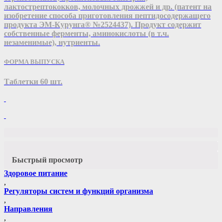
лактострептококков, молочных дрожжей и др. (патент на
изобретение способа приготовления пептидосодержащего
продукта ЭМ-Курунга® №2524437). Продукт содержит
собственные ферменты, аминокислоты (в т.ч.
незаменимые), нутриенты.
ФОРМА ВЫПУСКА
Таблетки 60 шт.
Быстрый просмотр
Здоровое питание
,
Регуляторы систем и функций организма
,
Направления
,