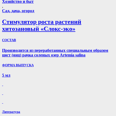
Хозяйство и быт
,
Сад, дача, огород
Стимулятор роста растений
хитозановый «Слокс-эко»
СОСТАВ
Производится из переработанных специальным образом
цист (яиц) рачка соленых озер Artemia salina
ФОРМА ВЫПУСКА
5 мл
Литература