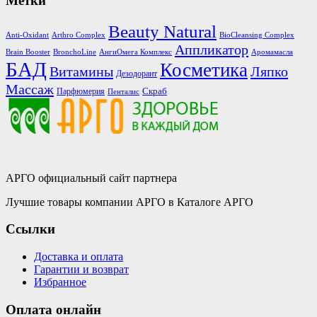
Метки
Beauty Natural
Anti-Oxidant
Arthro Complex
BioCleansing Complex
Аппликатор
Brain Booster
BronchoLine
АнгиОмега Комплекс
Аромамасла
БАД
Косметика
Витамины
Ляпко
Дезодорант
Массаж
Скраб
Парфюмерия
Пенталис
АРГО официальный сайт партнера
Лучшие товары компании АРГО в Каталоге АРГО
Ссылки
Доставка и оплата
Гарантии и возврат
Избранное
Оплата онлайн