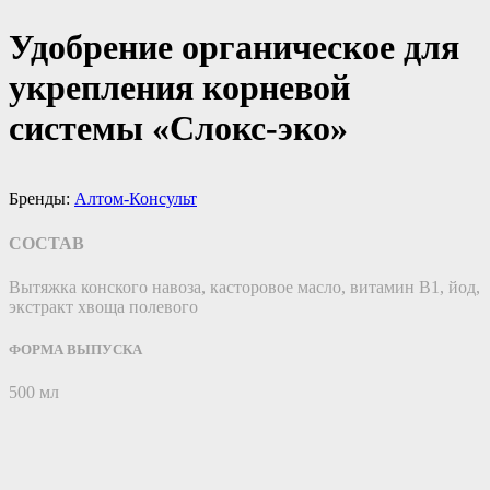
Удобрение органическое для
укрепления корневой
системы «Слокс-эко»
Бренды:
Алтом-Консульт
СОСТАВ
Вытяжка конского навоза, касторовое масло, витамин В1, йод,
экстракт хвоща полевого
ФОРМА ВЫПУСКА
500 мл