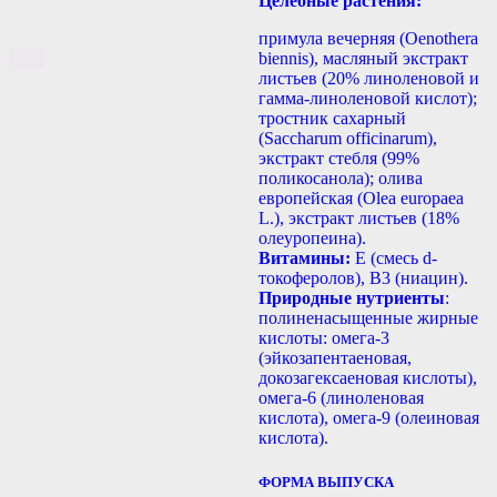
Целебные растения:
примула вечерняя (Oenothera
biennis), масляный экстракт
листьев (20% линоленовой и
гамма-линоленовой кислот);
тростник сахарный
(Saccharum officinarum),
экстракт стебля (99%
поликосанола); олива
европейская (Olea europaea
L.), экстракт листьев (18%
олеуропеина).
Витамины:
Е (смесь d-
токоферолов), B3 (ниацин).
Природные нутриенты
:
полиненасыщенные жирные
кислоты: омега-3
(эйкозапентаеновая,
докозагексаеновая кислоты),
омега-6 (линоленовая
кислота), омега-9 (олеиновая
кислота).
ФОРМА ВЫПУСКА