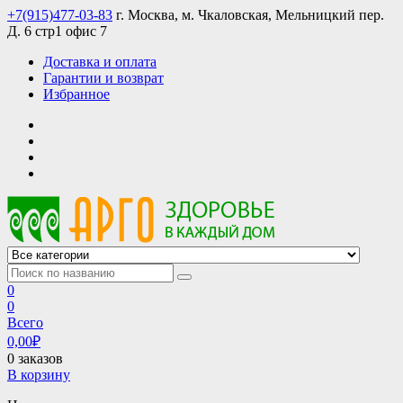
Skip
+7(915)477-03-83
г. Москва, м. Чкаловская, Мельницкий пер.
to
Д. 6 стр1 офис 7
content
Доставка и оплата
Гарантии и возврат
Избранное
АРГО интернет магазин, доставка в Москве и по всей России
АРГО каталог каталог продукции, официальные цены
0
0
Всего
0,00
₽
0 заказов
В корзину