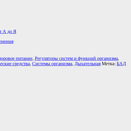
т А до Я
енения
доровое питание
,
Регуляторы систем и функций организма
,
еские средства
,
Системы организма
,
Дыхательная
Метка:
БАД