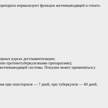
е препарата нормализуют функции желчевыводящей и гепато-
торных курсах дегельминтизации;
ении противотуберкулезными препаратами);
и желчевыводящей системы. Популин может применяться у
ема при описторхозе — 7 дней, при туберкулезе — 60 дней.