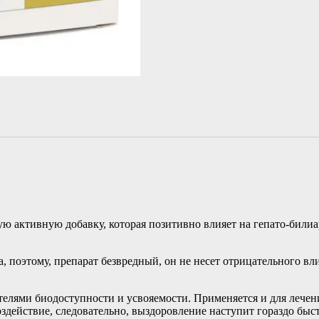
ю активную добавку, которая позитивно влияет на гепато-билиар
а, поэтому, препарат безвредный, он не несет отрицательного в
елями биодоступности и усвояемости. Применяется и для лечени
здействие, следовательно, выздоровление наступит гораздо быстр