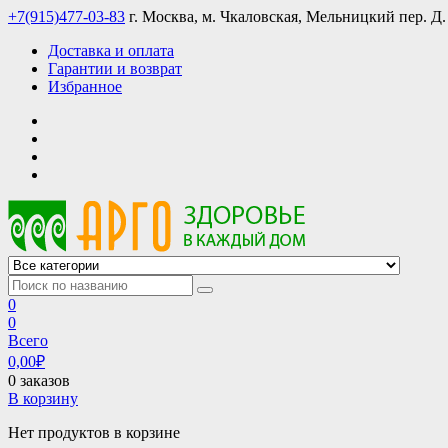
Skip
+7(915)477-03-83
г. Москва, м. Чкаловская, Мельницкий пер. Д.
to
Доставка и оплата
content
Гарантии и возврат
Избранное
АРГО интернет магазин, доставка в Москве и по всей России
АРГО каталог каталог продукции, официальные цены
0
0
Всего
0,00
₽
0 заказов
В корзину
Нет продуктов в корзине