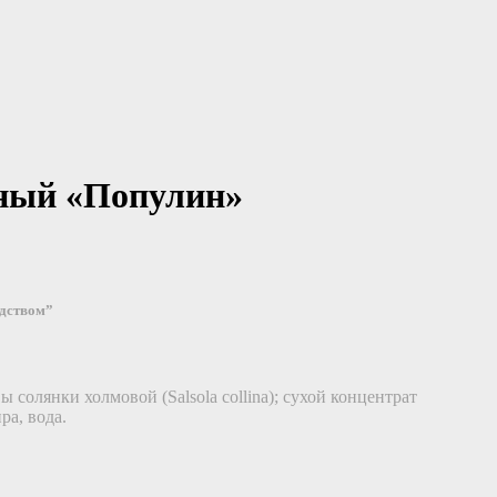
ный «Популин»
едством”
 солянки холмовой (Salsola collina); сухой концентрат
а, вода.