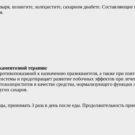
зыря, холангите, холецистите, сахарном диабете. Составляющи
я.
каментозной терапии:
противопоказаний к назначению празиквантеля, а также при пов
 системы и предотвращает развитие побочных эффектов при леч
патохолециститов в качестве средства, нормализующего функци
угих сахаров.
воды, принимать 3 раза в день после еды. Продолжительность при