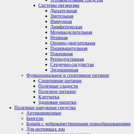
Системы организма
Дыхательная
Зрительная
Иммунная
Лимфатическая
Мочевыделительная
Нервная
Опорно-двигательная
Пищеварительная
Покровная
Репродуктивная
Сердечно-сосудистая
Эндокринная
Функциональное и спортивное питание
Спортивное питание
Полезные сладости
Полезное питание
Клетчатка
Здоровые напитки
Полезные наружные средства
Антиварикозные
Биогели
Борьба с доброкачественными новообразованиями
Для интимных зон