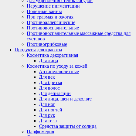
Для укрепления стенок сосудов
Нарушение пигментации
Полезные ванны
При травмах и ожогах
Противоаллергические
Противовоспалительные
Противовоспалительные массажные средства для
суставов
Противогрибковые
Продукты для красоты
Косметика декоративная
Для лица
Косметика по уходу за кожей
Антицеллюлитные
Для век
Для бритья
Для волос
Для депиляции
Для лица, шеи и декольте
Для ног
Для ногтей
Для рук
Для тела
Средства защиты от солнца
Парфюмерия