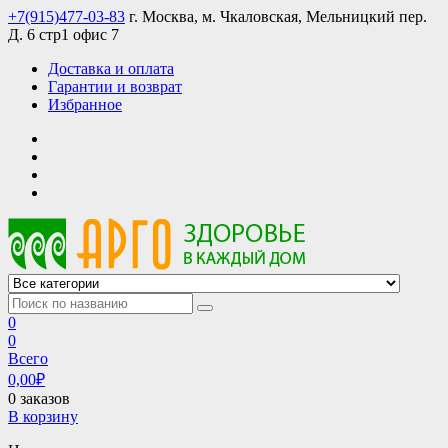
Skip
+7(915)477-03-83
г. Москва, м. Чкаловская, Мельницкий пер.
to
Д. 6 стр1 офис 7
content
Доставка и оплата
Гарантии и возврат
Избранное
АРГО интернет магазин, доставка в Москве и по всей России
АРГО каталог каталог продукции, официальные цены
0
0
Всего
0,00
₽
0 заказов
В корзину