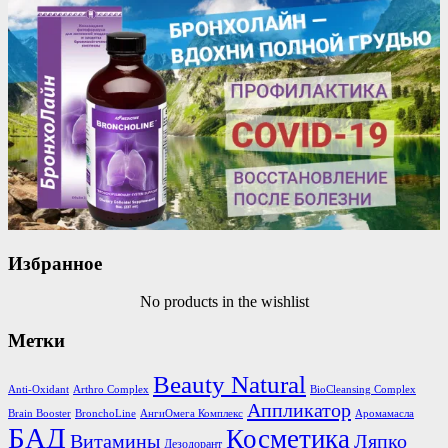
Избранное
No products in the wishlist
Метки
Beauty Natural
Anti-Oxidant
Arthro Complex
BioCleansing Complex
Аппликатор
Brain Booster
BronchoLine
АнгиОмега Комплекс
Аромамасла
БАД
Косметика
Витамины
Ляпко
Дезодорант