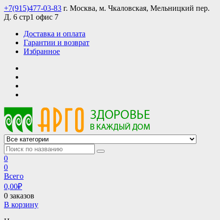
Skip
+7(915)477-03-83
г. Москва, м. Чкаловская, Мельницкий пер.
to
Д. 6 стр1 офис 7
content
Доставка и оплата
Гарантии и возврат
Избранное
АРГО интернет магазин, доставка в Москве и по всей России
АРГО каталог каталог продукции, официальные цены
0
0
Всего
0,00
₽
0 заказов
В корзину