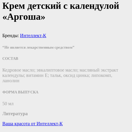
Крем детский с календулой
«Аргоша»
Бренды:
Интеллект-К
“Не является лекарственным средством”
СОСТАВ
Кедровое масло; эвкалиптовое масло; масляный экстракт
календулы; витамин Е; тальк, оксид цинка; липокомп,
ланолин
ФОРМА ВЫПУСКА
50 мл
Литература
Ваша красота от Интеллект-К