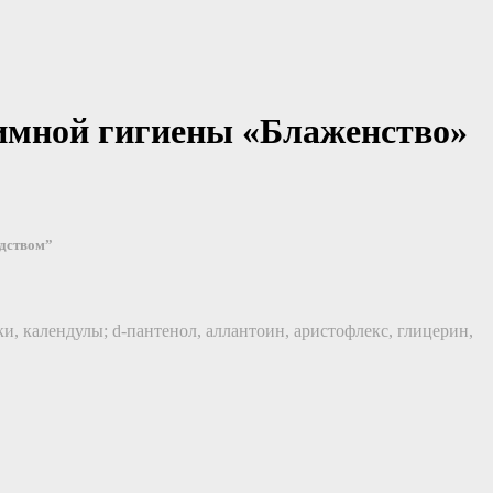
имной гигиены «Блаженство»
едством”
, календулы; d-пантенол, аллантоин, аристофлекс, глицерин,