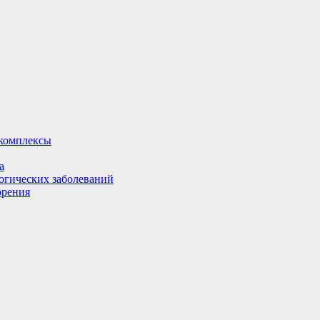
комплексы
а
огических заболеваний
орения