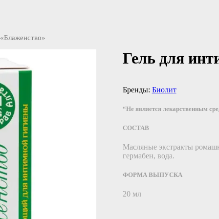
 «Блаженство»
Гель для инт
Бренды:
Биолит
“Не является лекарственным ср
СОСТАВ
Масляные экстракты ромашки
гермабен, вода.
ФОРМА ВЫПУСКА
20 мл