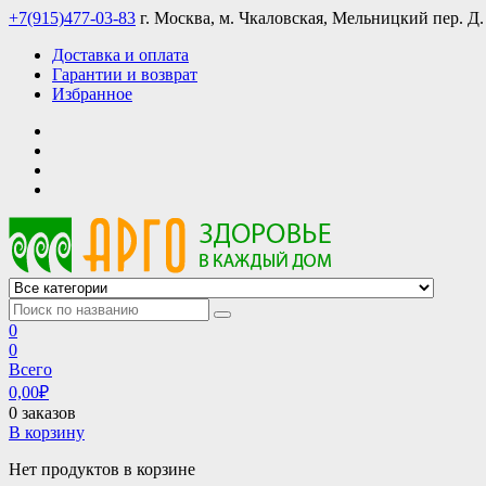
Skip
+7(915)477-03-83
г. Москва, м. Чкаловская, Мельницкий пер. Д.
to
Доставка и оплата
content
Гарантии и возврат
Избранное
АРГО интернет магазин, доставка в Москве и по всей России
АРГО каталог каталог продукции, официальные цены
0
0
Всего
0,00
₽
0 заказов
В корзину
Нет продуктов в корзине