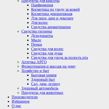
Продукты для красоты
Парфюмерия
Косметика по уходу за кожей
Косметика декоративная
Для лица, шеи и декольте
Для волос
Средства ароматерапии
Средства гигиены
Дезодоранты
Мыло
Пенки
Средства для волос
Средства для душа
Средства для ухода за полость рта
Аптечка АРГО
Физиотерапия и массаж на дому
Хозяйство и быт
Бытовая химия
Здоровый быт
Сад, дача, огород
Здоровый автомобиль
Продукты для животных
Производители
Избранное
О нас