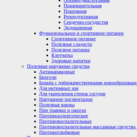
Опорно-двигательная
Пищеварительная
Покровная
Репродуктивная
Сердечно-сосудистая
Эндокринная
Функциональное и спортивное питание
Спортивное питание
Полезные сладости
Полезное питание
Клетчатка
Здоровые напитки
Полезные наружные средства
Антиварикозные
Биогели
Борьба с доброкачественными новообразован
Для интимных зон
Для укрепления стенок сосудов
Нарушение пигментации
Полезные ванны
При травмах и ожогах
Противоаллергические
Противовоспалительные
Противовоспалительные массажные средства 
Противогрибковые