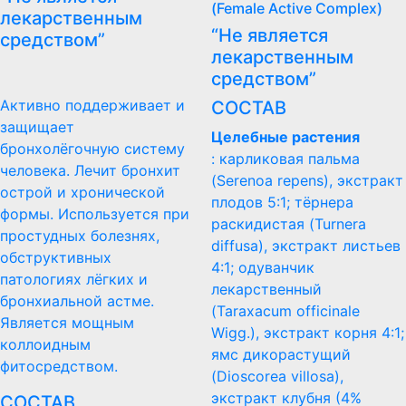
(Female Active Complex)
лекарственным
“Не является
средством”
лекарственным
средством”
Активно поддерживает и
СОСТАВ
защищает
Целебные растения
бронхолёгочную систему
: карликовая пальма
человека. Лечит бронхит
(Serenoa repens), экстракт
острой и хронической
плодов 5:1; тёрнера
формы. Используется при
раскидистая (Turnera
простудных болезнях,
diffusa), экстракт листьев
обструктивных
4:1; одуванчик
патологиях лёгких и
лекарственный
бронхиальной астме.
(Taraxacum officinale
Является мощным
Wigg.), экстракт корня 4:1;
коллоидным
ямс дикорастущий
фитосредством.
(Dioscorea villosa),
экстракт клубня (4%
СОСТАВ