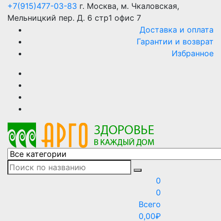
Skip
+7(915)477-03-83
г. Москва, м. Чкаловская,
to
Мельницкий пер. Д. 6 стр1 офис 7
content
Доставка и оплата
Гарантии и возврат
Избранное
АРГО интернет магазин, доставка в Москве и по всей
АРГО каталог каталог продукции, официальные цены
России
0
0
Всего
0,00
₽