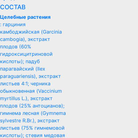
СОСТАВ
Целебные растения
: гарциния
камбоджийская (Garcinia
cambogia), экстракт
плодов (60%
гидроксицитриновой
кислоты); падуб
парагвайский (Ilex
paraguariensis), экстракт
листьев 4:1; черника
обыкновенная (Vaccinium
myrtillus L.), экстракт
плодов (25% антоцианов);
гимнема лесная (Gymnema
sylvestre R.Br.), экстракт
листьев (75% гимнемовой
кислоты); стевия медовая