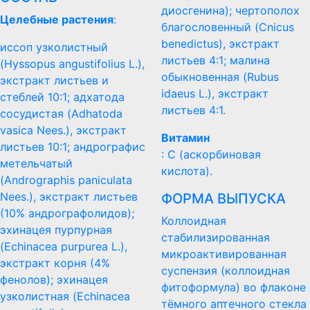
диосгенина); чертополох
Целебные растения
:
благословенный (Cnicus
benedictus), экстракт
иссоп узколистный
листьев 4:1; малина
(Hyssopus angustifolius L.),
обыкновенная (Rubus
экстракт листьев и
idaeus L.), экстракт
стеблей 10:1; адхатода
листьев 4:1.
сосудистая (Adhatoda
vasica Nees.), экстракт
Витамин
листьев 10:1; андрографис
: С (аскорбиновая
метельчатый
кислота).
(Andrographis paniculata
Nees.), экстракт листьев
ФОРМА ВЫПУСКА
(10% андрографолидов);
Коллоидная
эхинацея пурпурная
стабилизированная
(Echinacea purpurea L.),
микроактивированная
экстракт корня (4%
суспензия (коллоидная
фенолов); эхинацея
фитоформула) во флаконе
узколистная (Echinacea
тёмного аптечного стекла