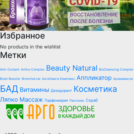
Избранное
No products in the wishlist
Метки
Beauty Natural
Anti-Oxidant
Arthro Complex
BioCleansing Complex
Аппликатор
Brain Booster
BronchoLine
АнгиОмега Комплекс
Аромамасла
БАД
Косметика
Витамины
Дезодорант
Ляпко
Массаж
Скраб
Парфюмерия
Пенталис