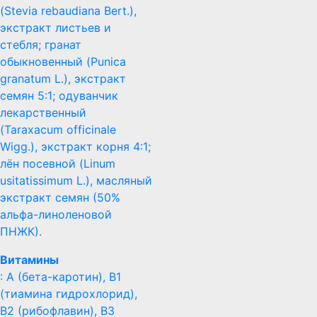
(Stevia rebaudiana Bert.),
экстракт листьев и
стебля; гранат
обыкновенный (Punica
granatum L.), экстракт
семян 5:1; одуванчик
лекарственный
(Taraxacum officinale
Wigg.), экстракт корня 4:1;
лён посевной (Linum
usitatissimum L.), масляный
экстракт семян (50%
альфа-линоленовой
ПНЖК).
Витамины
: A (бета-каротин), B1
(тиамина гидрохлорид),
B2 (рибофлавин), B3