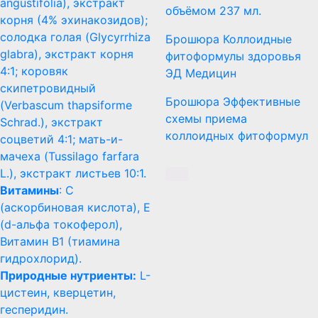
angustifolia), экстракт
объёмом 237 мл.
корня (4% эхинакозидов);
солодка голая (Glycyrrhiza
Брошюра Коллоидные
glabra), экстракт корня
фитоформулы здоровья
4:1; коровяк
ЭД Медицин
скипетровидный
Брошюра Эффективные
(Verbascum thapsiforme
схемы приема
Schrad.), экстракт
коллоидных фитоформул
соцветий 4:1; мать-и-
мачеха (Tussilago farfara
L.), экстракт листьев 10:1.
Витамины
: С
(аскорбиновая кислота), Е
(d-альфа токоферол),
Витамин B1 (тиамина
гидрохлорид).
Природные нутриенты:
L-
цистеин, кверцетин,
гесперидин.