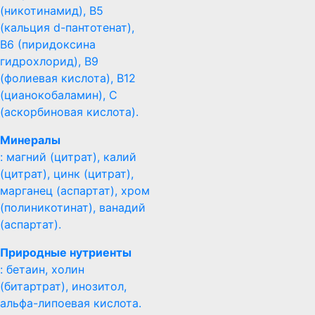
(никотинамид), В5
(кальция d-пантотенат),
B6 (пиридоксина
гидрохлорид), B9
(фолиевая кислота), B12
(цианокобаламин), С
(аскорбиновая кислота).
Минералы
: магний (цитрат), калий
(цитрат), цинк (цитрат),
марганец (аспартат), хром
(полиникотинат), ванадий
(аспартат).
Природные нутриенты
: бетаин, холин
(битартрат), инозитол,
альфа-липоевая кислота.