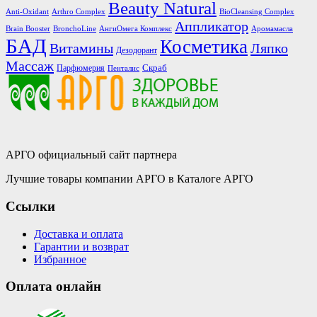
Beauty Natural
Anti-Oxidant
Arthro Complex
BioCleansing Complex
Аппликатор
Brain Booster
BronchoLine
АнгиОмега Комплекс
Аромамасла
БАД
Косметика
Витамины
Ляпко
Дезодорант
Массаж
Скраб
Парфюмерия
Пенталис
АРГО официальный сайт партнера
Лучшие товары компании АРГО в Каталоге АРГО
Ссылки
Доставка и оплата
Гарантии и возврат
Избранное
Оплата онлайн