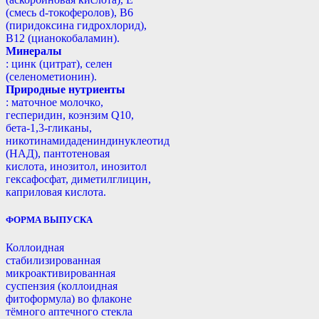
(смесь d-токоферолов), B6
(пиридоксина гидрохлорид),
B12 (цианокобаламин).
Минералы
: цинк (цитрат), селен
(селенометионин).
Природные нутриенты
: маточное молочко,
гесперидин, коэнзим Q10,
бета-1,3-гликаны,
никотинамидадениндинуклеотид
(НАД), пантотеновая
кислота, инозитол, инозитол
гексафосфат, диметилглицин,
каприловая кислота.
ФОРМА ВЫПУСКА
Коллоидная
стабилизированная
микроактивированная
суспензия (коллоидная
фитоформула) во флаконе
тёмного аптечного стекла