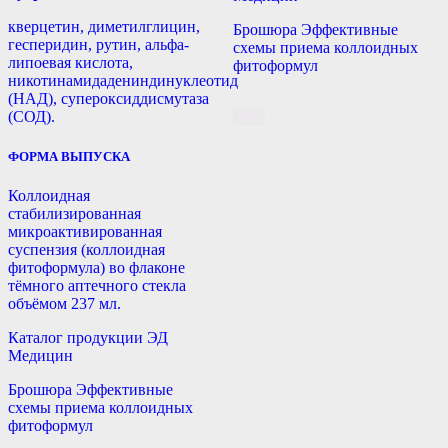
кверцетин, диметилглицин,
Брошюра Эффективные
гесперидин, рутин, альфа-
схемы приема коллоидных
липоевая кислота,
фитоформул
никотинамидадениндинуклеотид
(НАД), супероксиддисмутаза
(СОД).
ФОРМА ВЫПУСКА
Коллоидная
стабилизированная
микроактивированная
суспензия (коллоидная
фитоформула) во флаконе
тёмного аптечного стекла
объёмом 237 мл.
Каталог продукции ЭД
Медицин
Брошюра Эффективные
схемы приема коллоидных
фитоформул