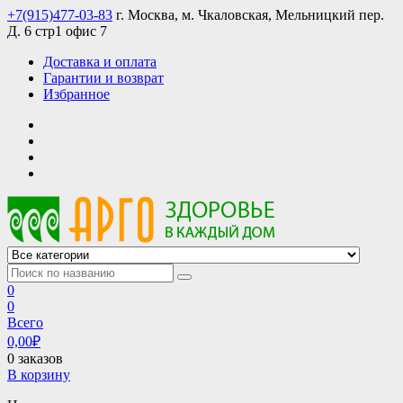
Skip
+7(915)477-03-83
г. Москва, м. Чкаловская, Мельницкий пер.
to
Д. 6 стр1 офис 7
content
Доставка и оплата
Гарантии и возврат
Избранное
АРГО интернет магазин, доставка в Москве и по всей России
АРГО каталог каталог продукции, официальные цены
0
0
Всего
0,00
₽
0 заказов
В корзину