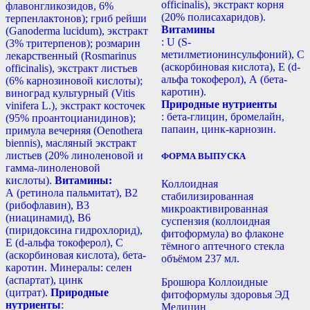
officinalis), экстракт корня
флавонгликозидов, 6%
(20% полисахаридов).
терпенлактонов); гриб рейши
Витамины
(Ganoderma lucidum), экстракт
: U (S-
(3% тритерпенов); розмарин
метилметионинсульфоний), С
лекарственный (Rosmarinus
(аскорбиновая кислота), Е (d-
officinalis), экстракт листьев
альфа токоферол), А (бета-
(6% карнозиновой кислоты);
каротин).
виноград культурный (Vitis
Природные нутриенты
vinifera L.), экстракт косточек
: бета-глицин, бромелайн,
(95% проантоцианидинов);
папаин, цинк-карнозин.
примула вечерняя (Oenothera
biennis), масляный экстракт
листьев (20% линоленовой и
ФОРМА ВЫПУСКА
гамма-линоленовой
кислоты).
Витамины:
Коллоидная
А (ретинола пальмитат), В2
стабилизированная
(рибофлавин), В3
микроактивированная
(ниацинамид), В6
суспензия (коллоидная
(пиридоксина гидрохлорид),
фитоформула) во флаконе
Е (d-альфа токоферол), С
тёмного аптечного стекла
(аскорбиновая кислота), бета-
объёмом 237 мл.
каротин. Минералы: селен
(аспартат), цинк
Брошюра Коллоидные
(цитрат).
Природные
фитоформулы здоровья ЭД
нутриенты
:
Медицин