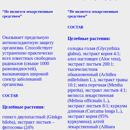
“Не является лекарственным
“Не является лекарственным
средством”
средством”
СОСТАВ
Оказывает предельную
Целебные растения:
антиоксидантную защиту
организма. Способствует
солодка голая (Glycyrrhiza
устранению практически
glabra), экстракт корня 4:1;
всех известных свободных
алоэ настоящее (Aloe vera),
радикалов (свыше 1000
экстракт листьев 200:1;
разновидностей),
тысячелистник
вызывающих широкий
обыкновенный (Achillea
спектр заболеваний
millefolium L.), экстракт травы
организма.
10:1; мята перечная (Mentha
piperita), экстракт листьев 4:1;
мелисса лекарственная
СОСТАВ
(Melissa officinalis L.),
экстракт листьев 8:1; куркума
Целебные растения
:
длинная (Curcuma longa L.),
экстракт корня (95%
гинкго двулопастный (Ginkgo
куркумина); алтей
biloba), экстракт листьев –
лекарственный (Althaea
фитосомы (24%