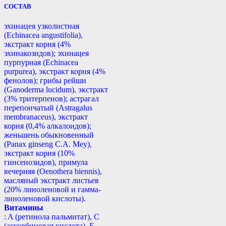
СОСТАВ
эхинацея узколистная
(Echinacea angustifolia),
экстракт корня (4%
эхинакозидов); эхинацея
пурпурная (Echinacea
purpurea), экстракт корня (4%
фенолов); грибы рейши
(Ganoderma lucidum), экстракт
(3% тритерпенов); астрагал
перепончатый (Astragalus
membranaceus), экстракт
корня (0,4% алкалоидов);
женьшень обыкновенный
(Panax ginseng С.А. Mey),
экстракт корня (10%
гинсенозидов), примула
вечерняя (Oenothera biennis),
масляный экстракт листьев
(20% линоленовой и гамма-
линоленовой кислоты).
Витамины
: A (ретинола пальмитат), С
(аскорбиновая кислота), E