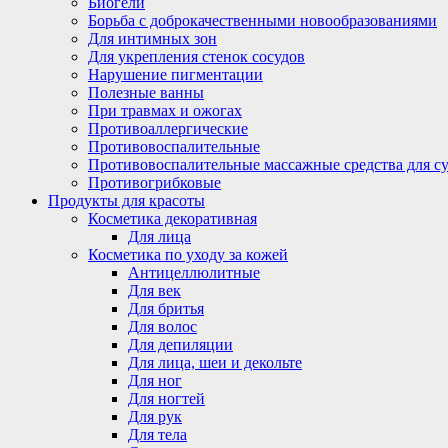
Биогели
Борьба с доброкачественными новообразованиями
Для интимных зон
Для укрепления стенок сосудов
Нарушение пигментации
Полезные ванны
При травмах и ожогах
Противоаллергические
Противовоспалительные
Противовоспалительные массажные средства для с
Противогрибковые
Продукты для красоты
Косметика декоративная
Для лица
Косметика по уходу за кожей
Антицеллюлитные
Для век
Для бритья
Для волос
Для депиляции
Для лица, шеи и декольте
Для ног
Для ногтей
Для рук
Для тела