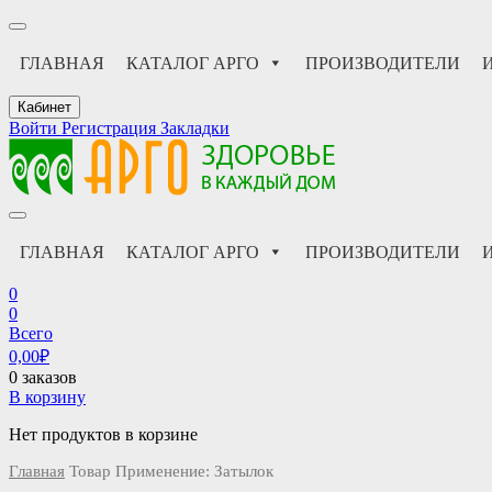
ГЛАВНАЯ
КАТАЛОГ АРГО
ПРОИЗВОДИТЕЛИ
Кабинет
Войти
Регистрация
Закладки
АРГО интернет магазин, доставка в Москве и по всей России
АРГО каталог каталог продукции, официальные цены
ГЛАВНАЯ
КАТАЛОГ АРГО
ПРОИЗВОДИТЕЛИ
0
0
Всего
0,00
₽
0 заказов
В корзину
Нет продуктов в корзине
Главная
Товар Применение:
Затылок