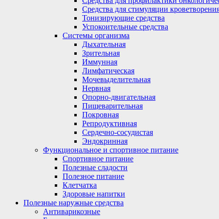
Средства для профилактики онкологиче
Средства для стимуляции кроветворени
Тонизирующие средства
Успокоительные средства
Системы организма
Дыхательная
Зрительная
Иммунная
Лимфатическая
Мочевыделительная
Нервная
Опорно-двигательная
Пищеварительная
Покровная
Репродуктивная
Сердечно-сосудистая
Эндокринная
Функциональное и спортивное питание
Спортивное питание
Полезные сладости
Полезное питание
Клетчатка
Здоровые напитки
Полезные наружные средства
Антиварикозные