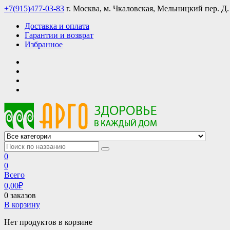
Skip
+7(915)477-03-83
г. Москва, м. Чкаловская, Мельницкий пер. Д.
to
Доставка и оплата
content
Гарантии и возврат
Избранное
АРГО интернет магазин, доставка в Москве и по всей России
АРГО каталог каталог продукции, официальные цены
0
0
Всего
0,00
₽
0 заказов
В корзину
Нет продуктов в корзине