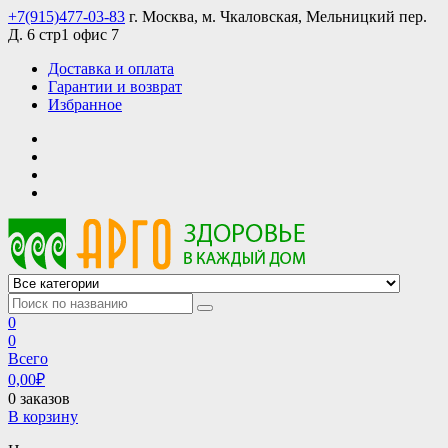
Skip
+7(915)477-03-83
г. Москва, м. Чкаловская, Мельницкий пер.
to
Д. 6 стр1 офис 7
content
Доставка и оплата
Гарантии и возврат
Избранное
АРГО интернет магазин, доставка в Москве и по всей России
АРГО каталог каталог продукции, официальные цены
0
0
Всего
0,00
₽
0 заказов
В корзину