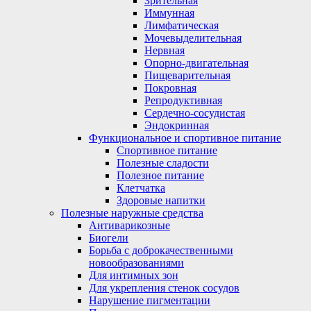
Зрительная
Иммунная
Лимфатическая
Мочевыделительная
Нервная
Опорно-двигательная
Пищеварительная
Покровная
Репродуктивная
Сердечно-сосудистая
Эндокринная
Функциональное и спортивное питание
Спортивное питание
Полезные сладости
Полезное питание
Клетчатка
Здоровые напитки
Полезные наружные средства
Антиварикозные
Биогели
Борьба с доброкачественными
новообразованиями
Для интимных зон
Для укрепления стенок сосудов
Нарушение пигментации