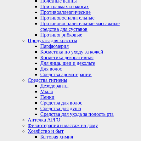
Полезные ванны
При травмах и ожогах
Противоаллергические
Противовоспалительные
Противовоспалительные массажные
средства для суставов
Противогрибковые
Продукты для красоты
Парфюмерия
Косметика по уходу за кожей
Косметика декоративная
Для лица, шеи и декольте
Для волос
Средства ароматерапии
Средства гигиены
Дезодоранты
Мыло
Пенки
Средства для волос
Средства для душа
Средства для ухода за полость рта
Аптечка АРГО
Физиотерапия и массаж на дому
Хозяйство и быт
Бытовая химия