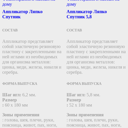
дому
дому
Аппликатор Ляпко
Аппликатор Ляпко
Спутник
Спутник 5,8
СОСТАВ
СОСТАВ
Аппликатор представляет
Аппликатор представляет
собой эластичную резиновую
собой эластичную резиновую
пластину c закрепленными на
пластину c закрепленными на
ней иглами из необходимых
ней иглами из необходимых
для организма металлов:
для организма металлов:
цинка, меди, железа, никеля и
цинка, меди, железа, никеля и
серебра.
серебра.
ФОРМА ВЫПУСКА
ФОРМА ВЫПУСКА
Шаг игл:
6,2 мм.
Шаг игл:
5,8 мм.
Размер
Размер
:
60 х 180 мм
:
52 х 180 мм
Зоны применения
Зоны применения
: голова, шея, плечи, руки,
: голова, шея, плечи, руки,
поясница, живот, пах, ноги,
поясница, живот, пах, ноги,