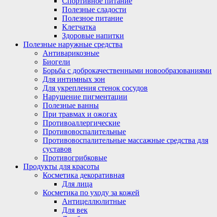
Спортивное питание
Полезные сладости
Полезное питание
Клетчатка
Здоровые напитки
Полезные наружные средства
Антиварикозные
Биогели
Борьба с доброкачественными новообразованиями
Для интимных зон
Для укрепления стенок сосудов
Нарушение пигментации
Полезные ванны
При травмах и ожогах
Противоаллергические
Противовоспалительные
Противовоспалительные массажные средства для
суставов
Противогрибковые
Продукты для красоты
Косметика декоративная
Для лица
Косметика по уходу за кожей
Антицеллюлитные
Для век