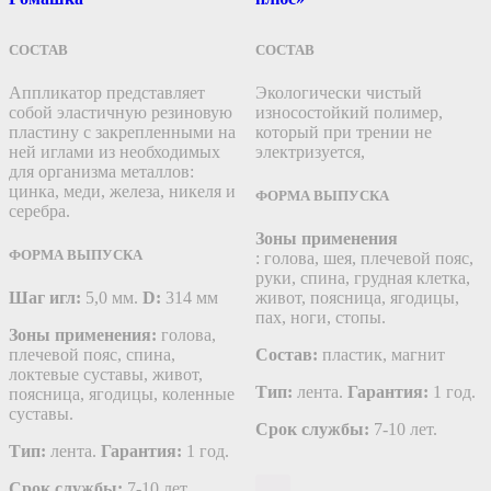
СОСТАВ
СОСТАВ
Аппликатор представляет
Экологически чистый
собой эластичную резиновую
износостойкий полимер,
пластину c закрепленными на
который при трении не
ней иглами из необходимых
электризуется,
для организма металлов:
цинка, меди, железа, никеля и
ФОРМА ВЫПУСКА
серебра.
Зоны применения
ФОРМА ВЫПУСКА
: голова, шея, плечевой пояс,
руки, спина, грудная клетка,
Шаг игл:
5,0 мм.
D:
314 мм
живот, поясница, ягодицы,
пах, ноги, стопы.
Зоны применения:
голова,
плечевой пояс, спина,
Состав:
пластик, магнит
локтевые суставы, живот,
Тип:
лента.
Гарантия:
1 год.
поясница, ягодицы, коленные
суставы.
Срок службы:
7-10 лет.
Тип:
лента.
Гарантия:
1 год.
Срок службы:
7-10 лет.