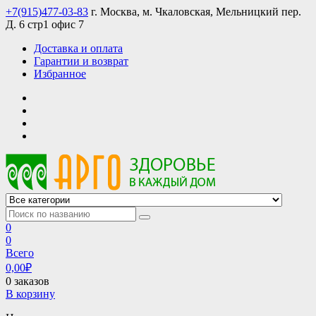
Skip
+7(915)477-03-83
г. Москва, м. Чкаловская, Мельницкий пер.
to
Д. 6 стр1 офис 7
content
Доставка и оплата
Гарантии и возврат
Избранное
АРГО интернет магазин, доставка в Москве и по всей России
АРГО каталог каталог продукции, официальные цены
0
0
Всего
0,00
₽
0 заказов
В корзину