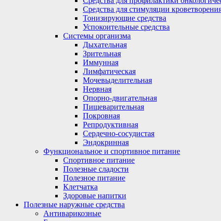
Средства для профилактики онкологиче
Средства для стимуляции кроветворени
Тонизирующие средства
Успокоительные средства
Системы организма
Дыхательная
Зрительная
Иммунная
Лимфатическая
Мочевыделительная
Нервная
Опорно-двигательная
Пищеварительная
Покровная
Репродуктивная
Сердечно-сосудистая
Эндокринная
Функциональное и спортивное питание
Спортивное питание
Полезные сладости
Полезное питание
Клетчатка
Здоровые напитки
Полезные наружные средства
Антиварикозные