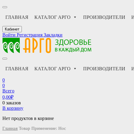
ГЛАВНАЯ
КАТАЛОГ АРГО
ПРОИЗВОДИТЕЛИ
Кабинет
Войти
Регистрация
Закладки
АРГО интернет магазин, доставка в Москве и по всей России
АРГО каталог каталог продукции, официальные цены
ГЛАВНАЯ
КАТАЛОГ АРГО
ПРОИЗВОДИТЕЛИ
0
0
Всего
0,00
₽
0 заказов
В корзину
Нет продуктов в корзине
Главная
Товар Применение:
Нос