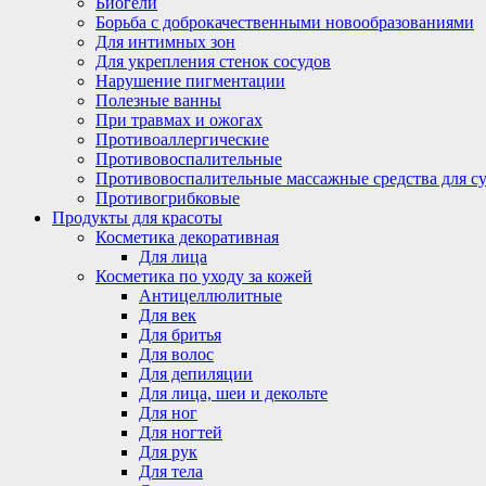
Биогели
Борьба с доброкачественными новообразованиями
Для интимных зон
Для укрепления стенок сосудов
Нарушение пигментации
Полезные ванны
При травмах и ожогах
Противоаллергические
Противовоспалительные
Противовоспалительные массажные средства для с
Противогрибковые
Продукты для красоты
Косметика декоративная
Для лица
Косметика по уходу за кожей
Антицеллюлитные
Для век
Для бритья
Для волос
Для депиляции
Для лица, шеи и декольте
Для ног
Для ногтей
Для рук
Для тела