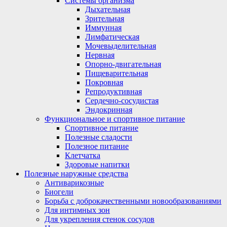
Системы организма
Дыхательная
Зрительная
Иммунная
Лимфатическая
Мочевыделительная
Нервная
Опорно-двигательная
Пищеварительная
Покровная
Репродуктивная
Сердечно-сосудистая
Эндокринная
Функциональное и спортивное питание
Спортивное питание
Полезные сладости
Полезное питание
Клетчатка
Здоровые напитки
Полезные наружные средства
Антиварикозные
Биогели
Борьба с доброкачественными новообразованиями
Для интимных зон
Для укрепления стенок сосудов