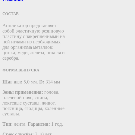
СОСТАВ
Аппликатор представляет
собой эластичную резиновую
пластину c закрепленными на
ней иглами из необходимых
для организма металлов:
цинка, меди, железа, никеля и
серебра.
ФОРМА ВЫПУСКА
Шаг игл:
5,0 мм.
D:
314 мм
Зоны применения:
голова,
плечевой пояс, спина,
локтевые суставы, живот,
поясница, ягодицы, коленные
суставы.
Тип:
лента.
Гарантия:
1 год.
Срок службы:
7-10 лет.