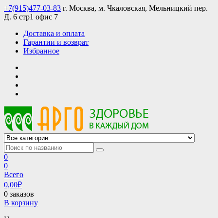
Skip
+7(915)477-03-83
г. Москва, м. Чкаловская, Мельницкий пер.
to
Д. 6 стр1 офис 7
content
Доставка и оплата
Гарантии и возврат
Избранное
АРГО интернет магазин, доставка в Москве и по всей России
АРГО каталог каталог продукции, официальные цены
0
0
Всего
0,00
₽
0 заказов
В корзину