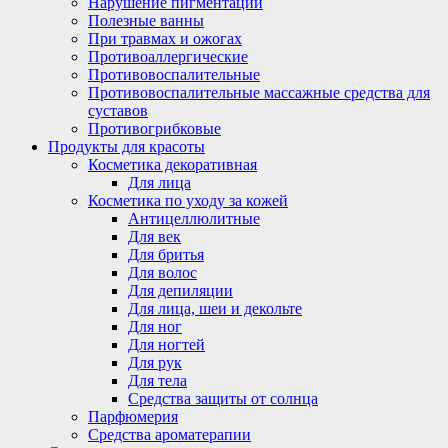
Нарушение пигментации
Полезные ванны
При травмах и ожогах
Противоаллергические
Противовоспалительные
Противовоспалительные массажные средства для
суставов
Противогрибковые
Продукты для красоты
Косметика декоративная
Для лица
Косметика по уходу за кожей
Антицеллюлитные
Для век
Для бритья
Для волос
Для депиляции
Для лица, шеи и декольте
Для ног
Для ногтей
Для рук
Для тела
Средства защиты от солнца
Парфюмерия
Средства ароматерапии