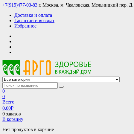
Skip
+7(915)477-03-83
г. Москва, м. Чкаловская, Мельницкий пер. Д.
to
Доставка и оплата
content
Гарантии и возврат
Избранное
АРГО интернет магазин, доставка в Москве и по всей России
АРГО каталог каталог продукции, официальные цены
0
0
Всего
0,00
₽
0 заказов
В корзину
Нет продуктов в корзине