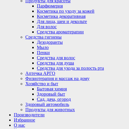
Продукты для красоты
Парфюмерия
Косметика по уходу за кожей
Косметика декоративная
Для лица, шеи и декольте
Для волос
Средства ароматерапии
Средства гигиены
Дезодоранты
Мыло
Пенки
Средства для волос
Средства для душа
Средства для ухода за полость рта
Аптечка АРГО
Физиотерапия и массаж на дому
Хозяйство и быт
Бытовая химия
Здоровый быт
Сад, дача, огород
Здоровый автомобиль
Продукты для животных
Производители
Избранное
О нас