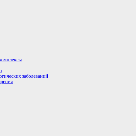
комплексы
а
огических заболеваний
орения