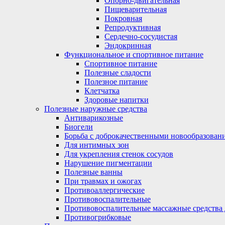
Опорно-двигательная
Пищеварительная
Покровная
Репродуктивная
Сердечно-сосудистая
Эндокринная
Функциональное и спортивное питание
Спортивное питание
Полезные сладости
Полезное питание
Клетчатка
Здоровые напитки
Полезные наружные средства
Антиварикозные
Биогели
Борьба с доброкачественными новообразован
Для интимных зон
Для укрепления стенок сосудов
Нарушение пигментации
Полезные ванны
При травмах и ожогах
Противоаллергические
Противовоспалительные
Противовоспалительные массажные средства 
Противогрибковые