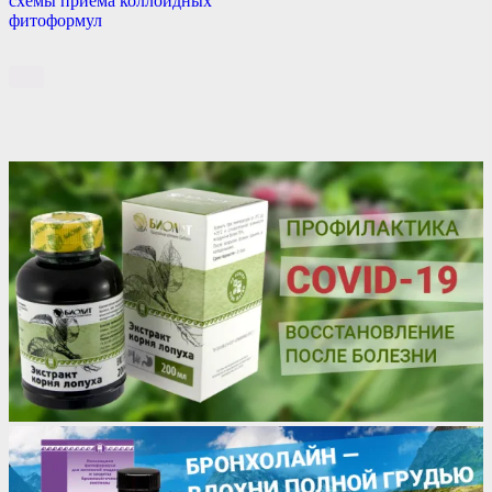
схемы приема коллоидных
фитоформул