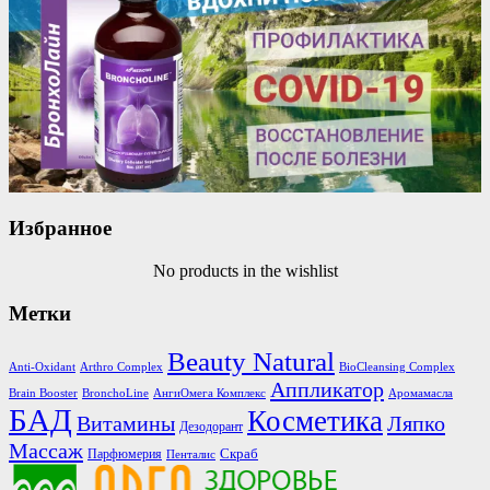
Избранное
No products in the wishlist
Метки
Beauty Natural
Anti-Oxidant
Arthro Complex
BioCleansing Complex
Аппликатор
Brain Booster
BronchoLine
АнгиОмега Комплекс
Аромамасла
БАД
Косметика
Витамины
Ляпко
Дезодорант
Массаж
Скраб
Парфюмерия
Пенталис