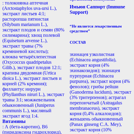
: толокнянка аптечная
Имьюн Саппорт (Immune
(Arctostaphylos uva-ursi L.),
Support)
экстракт листьев 4:1;
расторопша пятнистая
(Silybum marianum L.),
“Не является лекарственным
экстракт плодов и семян (80%
средством”
силимарина); хвощ полевой
(Equisetum arvense L.),
СОСТАВ
экстракт травы (7%
кремниевой кислоты);
эхинацея узколистная
клюква четырёхлепестная
(Echinacea angustifolia),
(Oxycoccus quadripetalus
экстракт корня (4%
Gilib.), экстракт плодов 12:1;
эхинакозидов); эхинацея
крапива двудомная (Urtica
пурпурная (Echinacea
dioica L.), экстракт листьев и
purpurea), экстракт корня (4%
корней (2% кремния);
фенолов); грибы рейши
филлантус нирури
(Ganoderma lucidum), экстракт
(Phyllanthus niruri L.), экстракт
(3% тритерпенов); астрагал
травы 3:1; можжевельник
перепончатый (Astragalus
обыкновенный (Juniperus
membranaceus), экстракт
communis L.), масляный
корня (0,4% алкалоидов);
экстракт ягод 1:4.
женьшень обыкновенный
Витамины
(Panax ginseng С.А. Mey),
: А (бета-каротин), B6
экстракт корня (10%
(пиридоксина гидрохлорид),