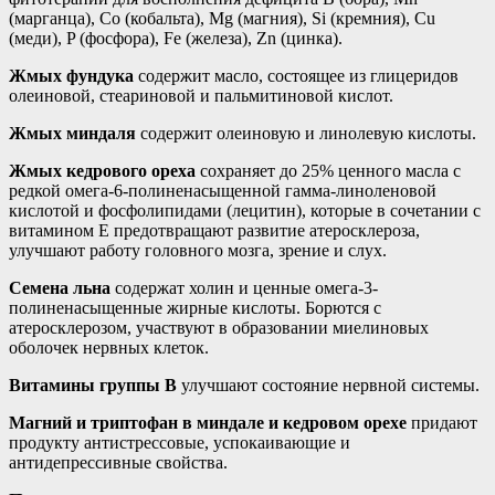
(марганца), Co (кобальта), Mg (магния), Si (кремния), Cu
(меди), P (фосфора), Fe (железа), Zn (цинка).
Жмых фундука
содержит масло, состоящее из глицеридов
олеиновой, стеариновой и пальмитиновой кислот.
Жмых миндаля
содержит олеиновую и линолевую кислоты.
Жмых кедрового ореха
сохраняет до 25% ценного масла с
редкой омега-6-полиненасыщенной гамма-линоленовой
кислотой и фосфолипидами (лецитин), которые в сочетании с
витамином Е предотвращают развитие атеросклероза,
улучшают работу головного мозга, зрение и слух.
Семена льна
содержат холин и ценные омега-3-
полиненасыщенные жирные кислоты. Борются с
атеросклерозом, участвуют в образовании миелиновых
оболочек нервных клеток.
Витамины группы В
улучшают состояние нервной системы.
Магний и триптофан в миндале и кедровом орехе
придают
продукту антистрессовые, успокаивающие и
антидепрессивные свойства.