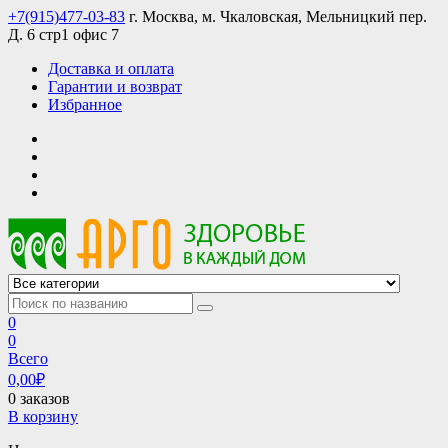
Skip
+7(915)477-03-83
г. Москва, м. Чкаловская, Мельницкий пер.
to
Д. 6 стр1 офис 7
content
Доставка и оплата
Гарантии и возврат
Избранное
АРГО интернет магазин, доставка в Москве и по всей России
АРГО каталог каталог продукции, официальные цены
0
0
Всего
0,00
₽
0 заказов
В корзину