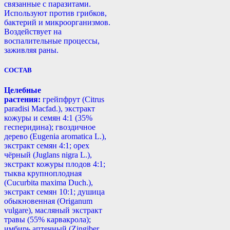
связанные с паразитами.
Используют против грибков,
бактерий и микроорганизмов.
Воздействует на
воспалительные процессы,
заживляя раны.
СОСТАВ
Целебные
растения:
грейпфрут (Citrus
paradisi Macfad.), экстракт
кожуры и семян 4:1 (35%
гесперидина); гвоздичное
дерево (Eugenia aromatica L.),
экстракт семян 4:1; орех
чёрный (Juglans nigra L.),
экстракт кожуры плодов 4:1;
тыква крупноплодная
(Cucurbita maxima Duch.),
экстракт семян 10:1; душица
обыкновенная (Origanum
vulgare), масляный экстракт
травы (55% карвакрола);
имбирь аптечный (Zingiber