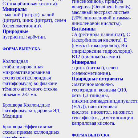
гинсенозидов), примула
С (аскорбиновая кислота).
вечерняя (Oenothera biennis),
Минералы
масляный экстракт листьев
: магний (цитрат), калий
(20% линоленовой и гамма-
(цитрат), цинк (цитрат), селен
линоленовой кислоты).
(селенометионин).
Витамины
Природные
: A (ретинола пальмитат), С
нутриенты: арбутин.
(аскорбиновая кислота), E
(смесь d-токоферолов), B6
ФОРМА ВЫПУСКА
(пиридоксина гидрохлорид),
B12 (цианокобаламин).
Коллоидная
Минералы
стабилизированная
: цинк (цитрат), селен
микроактивированная
(селенометионин).
суспензия (коллоидная
Природные нутриенты
фитоформула) во флаконе
: маточное молочко,
тёмного аптечного стекла
гесперидин, коэнзим Q10,
объёмом 237 мл.
бета-1,3-гликаны,
никотинамидадениндинуклеот
Брошюра Коллоидные
(НАД), пантотеновая
фитоформулы здоровья ЭД
кислота, инозитол, инозитол
Медицин
гексафосфат, диметилглицин,
каприловая кислота.
Брошюра Эффективные
схемы приема коллоидных
ФОРМА ВЫПУСКА
фитоформул