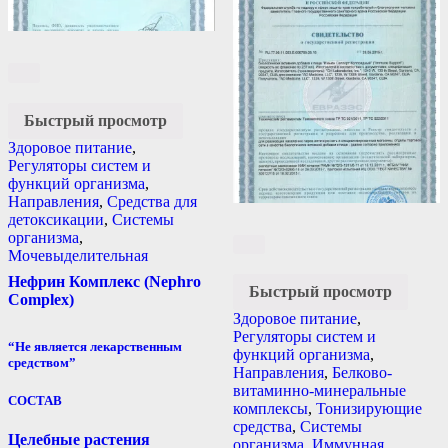
Быстрый просмотр
Здоровое питание
,
Регуляторы систем и
функций организма
,
Направления
,
Средства для
детоксикации
,
Системы
организма
,
Мочевыделительная
Нефрин Комплекс (Nephro
Быстрый просмотр
Complex)
Здоровое питание
,
Регуляторы систем и
“Не является лекарственным
функций организма
,
средством”
Направления
,
Белково-
витаминно-минеральные
СОСТАВ
комплексы
,
Тонизирующие
средства
,
Системы
Целебные растения
организма
,
Иммунная