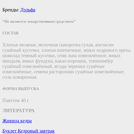
Бренды:
Дэльфа
“Не является лекарственным средством”
СОСТАВ
Хлопья овсяные, молочная сыворотка сухая, апельсин
сушёный кусочки, хлопья пшеничные, жмых кедрового ореха,
шоколад темный кусочки, семя льна измельчённое, жмых
миндаля, жмых фундука, какао-порошок, топинамбур
сушёный измельчённый, ягоды черники сушёные
измельчённые, семена расторопши сушёные измельчённые,
соль поваренная.
ФОРМА ВЫПУСКА
Пакетик 40 г
ЛИТЕРАТУРА
Живица кедра
Буклет Кедровый завтрак