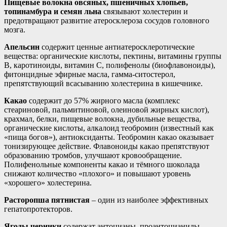
Пищевые волокна овсяных, пшеничных хлопьев,
топинамбура и семян льна
связывают холестерин и
предотвращают развитие атеросклероза сосудов головного
мозга.
Апельсин
содержит ценные антиатеросклеротические
вещества: органические кислоты, пектины, витамины группы
В, каротиноиды, витамин С, полифенолы (биофлавоноиды),
фитонцидные эфирные масла, гамма-ситостерол,
препятствующий всасыванию холестерина в кишечнике.
Какао
содержит до 57% жирного масла (комплекс
стеариновой, пальмитиновой, олеиновой жирных кислот),
крахмал, белки, пищевые волокна, дубильные вещества,
органические кислоты, алкалоид теобромин (известный как
«пища богов»), антиоксиданты. Теобромин какао оказывает
тонизирующее действие. Флавоноиды какао препятствуют
образованию тромбов, улучшают кровообращение.
Полифенольные компоненты какао и тёмного шоколада
снижают количество «плохого» и повышают уровень
«хорошего» холестерина.
Расторопша пятнистая
– один из наиболее эффективных
гепатопротекторов.
Ягоды черники
содержат антоцианы, проантоцианиды,