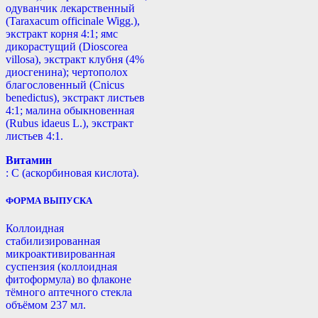
одуванчик лекарственный
(Taraxacum officinale Wigg.),
экстракт корня 4:1; ямс
дикорастущий (Dioscorea
villosa), экстракт клубня (4%
диосгенина); чертополох
благословенный (Cnicus
benedictus), экстракт листьев
4:1; малина обыкновенная
(Rubus idaeus L.), экстракт
листьев 4:1.
Витамин
: С (аскорбиновая кислота).
ФОРМА ВЫПУСКА
Коллоидная
стабилизированная
микроактивированная
суспензия (коллоидная
фитоформула) во флаконе
тёмного аптечного стекла
объёмом 237 мл.