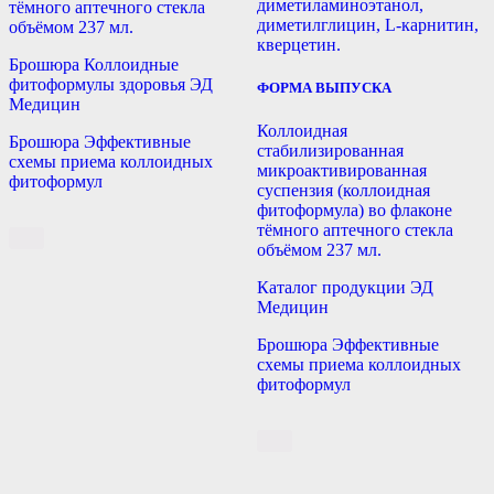
диметиламиноэтанол,
тёмного аптечного стекла
диметилглицин, L-карнитин,
объёмом 237 мл.
кверцетин.
Брошюра Коллоидные
фитоформулы здоровья ЭД
ФОРМА ВЫПУСКА
Медицин
Коллоидная
Брошюра Эффективные
стабилизированная
схемы приема коллоидных
микроактивированная
фитоформул
суспензия (коллоидная
фитоформула) во флаконе
тёмного аптечного стекла
объёмом 237 мл.
Каталог продукции ЭД
Медицин
Брошюра Эффективные
схемы приема коллоидных
фитоформул