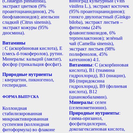
(Crataegus pinnatifida),
виноград культурный (Vitis
экстракт цветков (9%
vinifera L.), экстракт косточек
проантоцианидинов), 2%
(95% проантоцианидинов);
биофлавоноидов); апельсин
гинкго двулопастный (Ginkgo
сладкий (Citrus sinensis),
biloba), экстракт листьев –
экстракт кожуры (95%
фитосомы (24%
диосмина).
флавонгликозидов, 6%
терпенлактонов); зелёный
Витамины
чай (Camellia sinensis),
: С (аскорбиновая кислота), Е
экстракт листьев (98%
(смесь d-токоферолов), рутин.
полифенолов, 45%
Минералы: кальций (лактат),
катехинов) 4:1.
фосфор (трикальция фосфат).
Витамины
: С (аскорбиновая
кислота), B1 (тиамина
Природные нутриенты
гидрохлорид), B3 (ниацин),
: кверцетин, пикногенол,
B6 (пиридоксина
гесперидин.
гидрохлорид), B9 (фолиевая
кислота), B12
ФОРМА ВЫПУСКА
(цианокобаламин).
Минералы
: селен
(селенометионин).
Коллоидная
Природные нутриенты
:
стабилизированная
гамма-оризанол,
микроактивированная
фосфатидилсерин,
суспензия (коллоидная
докозагексаеновая кислота,
фитоформула) во флаконе