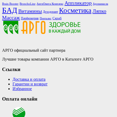
Аппликатор
Brain Booster
BronchoLine
АнгиОмега Комплекс
Аромамасла
БАД
Косметика
Витамины
Ляпко
Дезодорант
Массаж
Скраб
Парфюмерия
Пенталис
АРГО официальный сайт партнера
Лучшие товары компании АРГО в Каталоге АРГО
Ссылки
Доставка и оплата
Гарантии и возврат
Избранное
Оплата онлайн