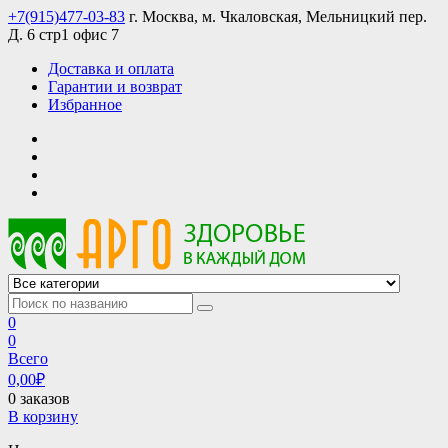
Skip
+7(915)477-03-83
г. Москва, м. Чкаловская, Мельницкий пер.
to
Д. 6 стр1 офис 7
content
Доставка и оплата
Гарантии и возврат
Избранное
АРГО интернет магазин, доставка в Москве и по всей России
АРГО каталог каталог продукции, официальные цены
0
0
Всего
0,00
₽
0 заказов
В корзину