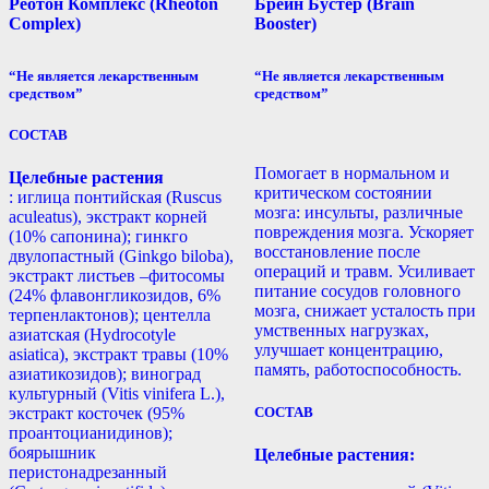
Реотон Комплекс (Rheoton
Брейн Бустер (Brain
Complex)
Booster)
“Не является лекарственным
“Не является лекарственным
средством”
средством”
СОСТАВ
Помогает в нормальном и
Целебные растения
критическом состоянии
: иглица понтийская (Ruscus
мозга: инсульты, различные
aculeatus), экстракт корней
повреждения мозга. Ускоряет
(10% сапонина); гинкго
восстановление после
двулопастный (Ginkgo biloba),
операций и травм. Усиливает
экстракт листьев –фитосомы
питание сосудов головного
(24% флавонгликозидов, 6%
мозга, снижает усталость при
терпенлактонов); центелла
умственных нагрузках,
азиатская (Hydrocotyle
улучшает концентрацию,
asiatica), экстракт травы (10%
память, работоспособность.
азиатикозидов); виноград
культурный (Vitis vinifera L.),
экстракт косточек (95%
СОСТАВ
проантоцианидинов);
боярышник
Целебные растения:
перистонадрезанный