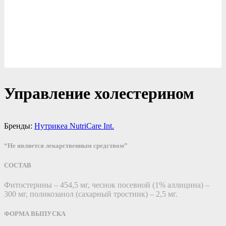
Управление холестерином
Бренды:
Нутрикеа NutriCare Int.
“Не является лекарственным средством”
СОСТАВ
Фитостерины – 454,5 мг, чеснок посевной (1% аллицина) –
300 мг, поликозанол (сахарный тростник) – 2,5 мг.
ФОРМА ВЫПУСКА