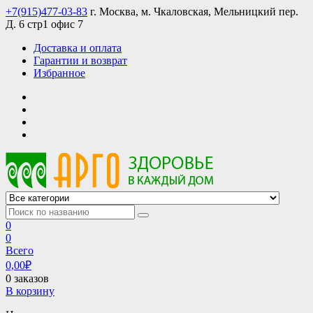
Skip
+7(915)477-03-83
г. Москва, м. Чкаловская, Мельницкий пер.
to
Д. 6 стр1 офис 7
content
Доставка и оплата
Гарантии и возврат
Избранное
АРГО интернет магазин, доставка в Москве и по всей России
АРГО каталог каталог продукции, официальные цены
0
0
Всего
0,00
₽
0 заказов
В корзину