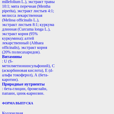
millefolium L.), экстракт травы
10:1; мята перечная (Mentha
piperita), экстракт листьев 4:1;
мелисса лекарственная
(Melissa officinalis L.),
экстракт листьев 8:1; куркума
длинная (Curcuma longa L.),
экстракт корня (95%
куркумина); алтей
лекарственный (Althaea
officinalis), экстракт корня
(20% полисахаридов).
Витамины
: U (S-
метилметионинсульфоний), С
(аскорбиновая кислота), Е (d-
альфа токоферол), А (бета-
каротин).
Природные нутриенты
: бета-глицин, бромелайн,
папаин, цинк-карнозин.
ФОРМА ВЫПУСКА
Коллоидная