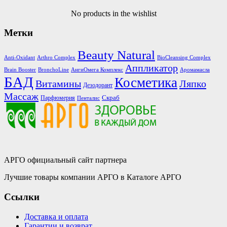
No products in the wishlist
Метки
Beauty Natural
Anti-Oxidant
Arthro Complex
BioCleansing Complex
Аппликатор
Brain Booster
BronchoLine
АнгиОмега Комплекс
Аромамасла
БАД
Косметика
Витамины
Ляпко
Дезодорант
Массаж
Скраб
Парфюмерия
Пенталис
АРГО официальный сайт партнера
Лучшие товары компании АРГО в Каталоге АРГО
Ссылки
Доставка и оплата
Гарантии и возврат