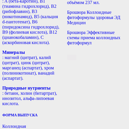
: A (бета-каротин), B1
объёмом 237 мл.
(тиамина гидрохлорид), B2
(рибофлавин), B3
Брошюра Коллоидные
(никотинамид), В5 (кальция
фитоформулы здоровья ЭД
d-пантотенат), B6
Медицин
(пиридоксина гидрохлорид),
B9 (фолиевая кислота), B12
Брошюра Эффективные
(цианокобаламин), С
схемы приема коллоидных
(аскорбиновая кислота).
фитоформул
Минералы
: магний (цитрат), калий
(цитрат), цинк (цитрат),
марганец (аспартат), хром
(полиникотинат), ванадий
(аспартат).
Природные нутриенты
: бетаин, холин (битартрат),
инозитол, альфа-липоевая
кислота.
ФОРМА ВЫПУСКА
Коллоидная