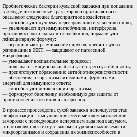
Пробиотические бактерии кумысной закваски при попадании
в желудочно-кишечный тракт хорошо приживаются и
оказывают следующее благоприятное воздействие:
— способствуют лучшему перевариванию и усвоению пищи;
— увеличивают пул иммуноглобулинов, интерферона,
противовоспалительных интерлейкинов, нормализуют
лейкоцитарную формулу;
— ограничивают размножение вирусов, препятствуя их
репликации в ЖКТ; — защищают от патогенной
микрофлоры;
— уменьшают воспалительные процессы;
— повышают эмоциональный статус и стрессоустойчивость;
— препятствуют образованию антибиотикорезистентности;
— обеспечивают организм витаминами, ферментами,
энергией для иммунного ответа;
— способствуют детоксикации организма;
— формируют биопленку, необходимую для защиты от
проникновения токсинов и аллергенов.
В процессе производства сухой закваски используется этап
лиофилизации – высушивания смеси методом мгновенной
заморозки с последующим испарением льда под вакуумом,
что позволяет достигнуть высокого уровня выживаемости
микроорганизмов и сохранения их жизнеспособности в