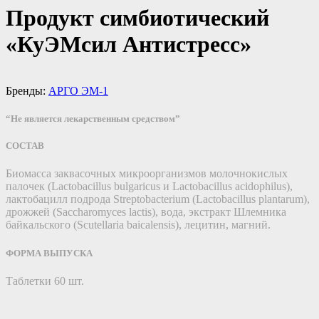
Продукт симбиотический
«КуЭМсил Антистресс»
Бренды:
АРГО ЭМ-1
“Не является лекарственным средством”
СОСТАВ
Биомасса заквасочных микроорганизмов молочнокислых
палочек (Lactobacillus bulgaricus и Lactobacillus acidophilus),
лактобацилл подрода Streptobacterium (Lactobacillus plantarum),
дрожжей (Saccharomyces lactis), вода, экстракт Шлемника
байкальского (Scutellaria baicalensis), лецитин, магний.
ФОРМА ВЫПУСКА
Таблетки 60 шт.