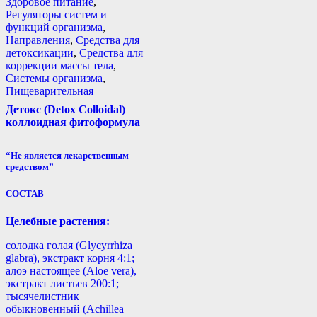
Здоровое питание
,
Регуляторы систем и
функций организма
,
Направления
,
Средства для
детоксикации
,
Средства для
коррекции массы тела
,
Системы организма
,
Пищеварительная
Детокс (Detox Colloidal)
коллоидная фитоформула
“Не является лекарственным
средством”
СОСТАВ
Целебные растения:
солодка голая (Glycyrrhiza
glabra), экстракт корня 4:1;
алоэ настоящее (Aloe vera),
экстракт листьев 200:1;
тысячелистник
обыкновенный (Achillea