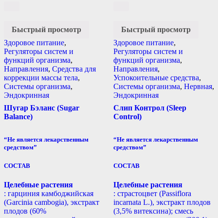
Быстрый просмотр
Быстрый просмотр
Здоровое питание
,
Здоровое питание
,
Регуляторы систем и
Регуляторы систем и
функций организма
,
функций организма
,
Направления
,
Средства для
Направления
,
коррекции массы тела
,
Успокоительные средства
,
Системы организма
,
Системы организма
,
Нервная
,
Эндокринная
Эндокринная
Шугар Бэланс (Sugar
Слип Контрол (Sleep
Balance)
Control)
“Не является лекарственным
“Не является лекарственным
средством”
средством”
СОСТАВ
СОСТАВ
Целебные растения
Целебные растения
: гарциния камбоджийская
: страстоцвет (Passiflora
(Garcinia cambogia), экстракт
incarnata L.), экстракт плодов
плодов (60%
(3,5% витексина); смесь