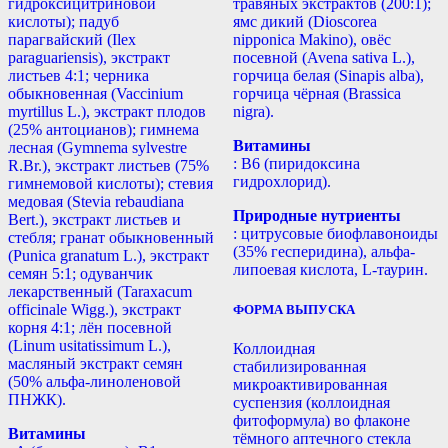
гидроксицитриновой
травяных экстрактов (200:1);
кислоты); падуб
ямс дикий (Dioscorea
парагвайский (Ilex
nipponica Makino), овёс
paraguariensis), экстракт
посевной (Avena sativa L.),
листьев 4:1; черника
горчица белая (Sinapis alba),
обыкновенная (Vaccinium
горчица чёрная (Brassica
myrtillus L.), экстракт плодов
nigra).
(25% антоцианов); гимнема
Витамины
лесная (Gymnema sylvestre
: B6 (пиридоксина
R.Br.), экстракт листьев (75%
гидрохлорид).
гимнемовой кислоты); стевия
медовая (Stevia rebaudiana
Природные нутриенты
Bert.), экстракт листьев и
: цитрусовые биофлавоноиды
стебля; гранат обыкновенный
(35% гесперидина), альфа-
(Punica granatum L.), экстракт
липоевая кислота, L-таурин.
семян 5:1; одуванчик
лекарственный (Taraxacum
officinale Wigg.), экстракт
ФОРМА ВЫПУСКА
корня 4:1; лён посевной
(Linum usitatissimum L.),
Коллоидная
масляный экстракт семян
стабилизированная
(50% альфа-линоленовой
микроактивированная
ПНЖК).
суспензия (коллоидная
фитоформула) во флаконе
Витамины
тёмного аптечного стекла