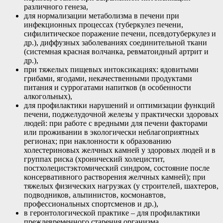
различного генеза,
для нормализации метаболизма в печени при
инфекционных процессах (туберкулез печени,
сифилитическое поражение печени, псевдотуберкулез и
др.), диффузных заболеваниях соединительной ткани
(системная красная волчанка, ревматоидный артрит и
др.),
при тяжелых пищевых интоксикациях: ядовитыми
грибами, ягодами, некачественными продуктами
питания и суррогатами напитков (в особенности
алкогольных),
для профилактики нарушений и оптимизации функций
печени, поджелудочной железы у практически здоровых
людей: при работе с вредными для печени факторами
или проживании в экологически неблагоприятных
регионах; при наклонности к образованию
холестериновых желчных камней у здоровых людей и в
группах риска (хронический холецистит,
постхолецистэктомический синдром, состояние после
консервативного растворения желчных камней); при
тяжелых физических нагрузках (у строителей, шахтеров,
подводников, альпинистов, космонавтов,
профессиональных спортсменов и др.),
в геронтологической практике – для профилактики
преждевременного старения организма.