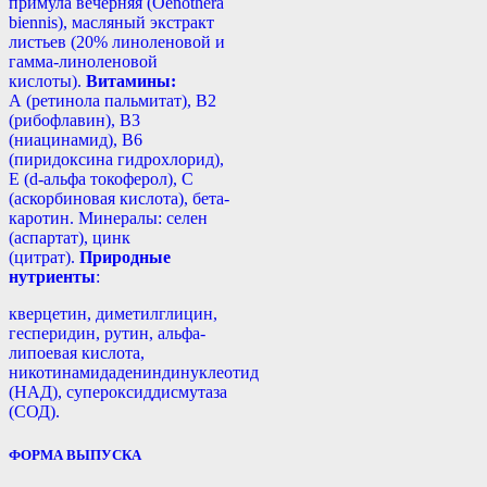
примула вечерняя (Oenothera
biennis), масляный экстракт
листьев (20% линоленовой и
гамма-линоленовой
кислоты).
Витамины:
А (ретинола пальмитат), В2
(рибофлавин), В3
(ниацинамид), В6
(пиридоксина гидрохлорид),
Е (d-альфа токоферол), С
(аскорбиновая кислота), бета-
каротин. Минералы: селен
(аспартат), цинк
(цитрат).
Природные
нутриенты
:
кверцетин, диметилглицин,
гесперидин, рутин, альфа-
липоевая кислота,
никотинамидадениндинуклеотид
(НАД), супероксиддисмутаза
(СОД).
ФОРМА ВЫПУСКА