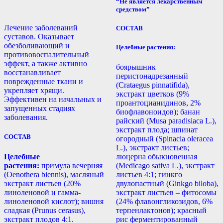
“Не является лекарственным
средством”
Лечение заболеваний
СОСТАВ
суставов. Оказывает
обезболивающий и
Целебные растения:
противовоспалительный
эффект, а также активно
боярышник
восстанавливает
перистонадрезанный
поврежденные ткани и
(Crataegus pinnatifida),
укрепляет хрящи.
экстракт цветков (9%
Эффективен на начальных и
проантоцианидинов, 2%
запущенных стадиях
биофлавоноидов); банан
заболевания.
райский (Musa paradisiaca L.),
экстракт плода; шпинат
СОСТАВ
огородный (Spinacia oleracea
L.), экстракт листьев;
Целебные
люцерна обыкновенная
растения:
примула вечерняя
(Medicago sativa L.), экстракт
(Oenothera biennis), масляный
листьев 4:1; гинкго
экстракт листьев (20%
двулопастный (Ginkgo biloba),
линоленовой и гамма-
экстракт листьев – фитосомы
линоленовой кислот); вишня
(24% флавонгликозидов, 6%
сладкая (Prunus cerasus),
терпенлактонов); красный
экстракт плодов 4:1.
рис ферментированный