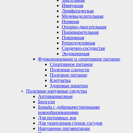
Зрительная
Иммунная
Лимфатическая
Мочевыделительная
Нервная
Опорно-двигательная
Пищеварительная
Покровная
Репродуктивная
Сердечно-сосудистая
Эндокринная
Функциональное и спортивное питание
Спортивное питание
Полезные сладости
Полезное питание
Клетчатка
Здоровые напитки
Полезные наружные средства
Антиварикозные
Биогели
Борьба с доброкачественными
новообразованиями
Для интимных зон
Для укрепления стенок сосудов
Нарушение пигментации