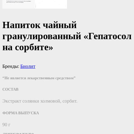
Напиток чайный
гранулированный «Гепатосол
на сорбите»
Бренды:
Биолит
“Не является лекарственным средством”
СОСТАВ
Экстракт солянки холмовой, сорбит.
ФОРМА ВЫПУСКА
90 г