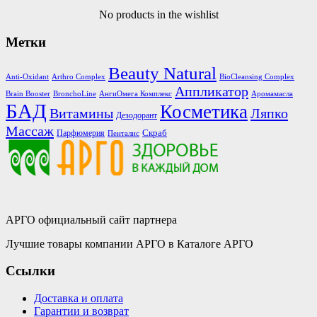
No products in the wishlist
Метки
Beauty Natural
Anti-Oxidant
Arthro Complex
BioCleansing Complex
Аппликатор
Brain Booster
BronchoLine
АнгиОмега Комплекс
Аромамасла
БАД
Косметика
Витамины
Ляпко
Дезодорант
Массаж
Скраб
Парфюмерия
Пенталис
АРГО официальный сайт партнера
Лучшие товары компании АРГО в Каталоге АРГО
Ссылки
Доставка и оплата
Гарантии и возврат