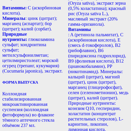
(Oryza sativa), экстракт зерна
Витамины:
С (аскорбиновая
(0,5% холастатина); красный
кислота).
рис (Oryza sativa L.),
Минералы
: цинк (цитрат);
масляный экстракт (20%
марганец (аспартат); бор
гамма-оризанола).
(цитрат); калий (сорбат).
Витамины
Природные
: A (ретинола пальмитат), С
нутриенты:
глюкозамина
(аскорбиновая кислота), E
сульфат; хондроитина
(смесь d-токоферолов), B2
сульфат;
(рибофлавин), B6
метилсульфонилметан;
(пиридоксина гидрохлорид),
цетилмиристолеат; морской
B9 (фолиевая кислота), B12
огурец (трепанг, кукумария)
(цианокобаламин), РР
(Cucumaria japonica), экстракт.
(никотинамид). Минералы:
кальций (цитрат), магний
(цитрат), цинк (цитрат),
ФОРМА ВЫПУСКА
марганец (глицерофосфат),
селен (селенометионин), медь
Коллоидная
(цитрат), калий (цитрат).
стабилизированная
Природные нутриенты:
микроактивированная
коэнзим Q10, гесперидин,
суспензия (коллоидная
холастатин (концентрат
фитоформула) во флаконе
растительных стеролов), L-
тёмного аптечного стекла
карнитин, ликопин,
объёмом 237 мл.
лимонная кислота.