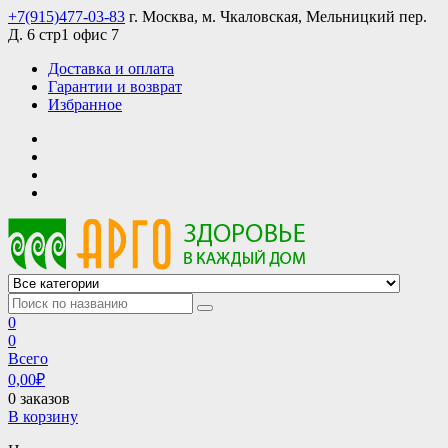
Skip
+7(915)477-03-83
г. Москва, м. Чкаловская, Мельницкий пер.
to
Д. 6 стр1 офис 7
content
Доставка и оплата
Гарантии и возврат
Избранное
АРГО интернет магазин, доставка в Москве и по всей России
АРГО каталог каталог продукции, официальные цены
0
0
Всего
0,00
₽
0 заказов
В корзину