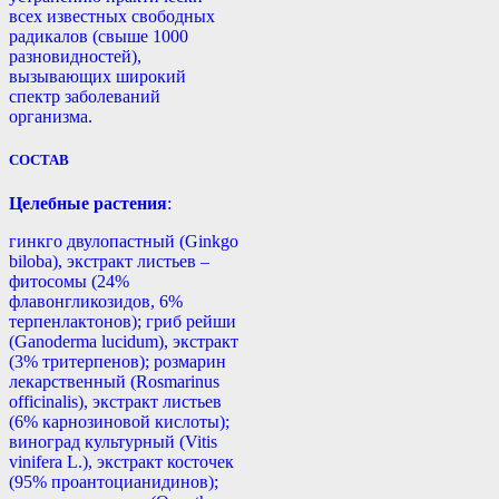
всех известных свободных
радикалов (свыше 1000
разновидностей),
вызывающих широкий
спектр заболеваний
организма.
СОСТАВ
Целебные растения
:
гинкго двулопастный (Ginkgo
biloba), экстракт листьев –
фитосомы (24%
флавонгликозидов, 6%
терпенлактонов); гриб рейши
(Ganoderma lucidum), экстракт
(3% тритерпенов); розмарин
лекарственный (Rosmarinus
officinalis), экстракт листьев
(6% карнозиновой кислоты);
виноград культурный (Vitis
vinifera L.), экстракт косточек
(95% проантоцианидинов);