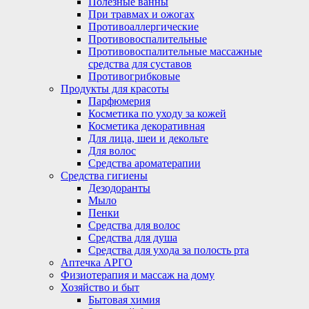
Полезные ванны
При травмах и ожогах
Противоаллергические
Противовоспалительные
Противовоспалительные массажные
средства для суставов
Противогрибковые
Продукты для красоты
Парфюмерия
Косметика по уходу за кожей
Косметика декоративная
Для лица, шеи и декольте
Для волос
Средства ароматерапии
Средства гигиены
Дезодоранты
Мыло
Пенки
Средства для волос
Средства для душа
Средства для ухода за полость рта
Аптечка АРГО
Физиотерапия и массаж на дому
Хозяйство и быт
Бытовая химия