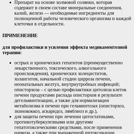
Препарат на основе холмовой солянки, которая
содержит в своем составе минеральные соединения,
калий, железо — необходимые ингредиенты для
полноценной работы человеческого организма и каждой
клеточки в отдельности.
ПРИМЕНЕНИЕ
для профилактики и усиления эффекта медикаментозной
терапии:
острых и хронических гепатитов (преимущественно
лекарственного, токсического, алкогольного
происхождения), хронических холециститов,
холангитов, начальной стадии цирроза печени,
неонатальных желтух, внутриутробных инфекций;
описторхоза – с целью профилактики цитолиза клеток
печени продуктами распада описторхов в результате
дегельминтизации, а также для нормализации
метаболизма в печени при гельминтозах (описторхоз,
эхинококкоз, аскаридоз, лямблиоз и др.),
для защиты печени при лечении цитостатиками,
противотуберкулезными или другими
гепатотоксическими средствами, после применения
наркоза, а также при выраженной интоксикации