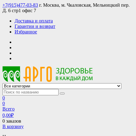
Skip
+7(915)477-03-83
г. Москва, м. Чкаловская, Мельницкий пер.
to
Д. 6 стр1 офис 7
content
Доставка и оплата
Гарантии и возврат
Избранное
АРГО интернет магазин, доставка в Москве и по всей России
АРГО каталог каталог продукции, официальные цены
0
0
Всего
0,00
₽
0 заказов
В корзину