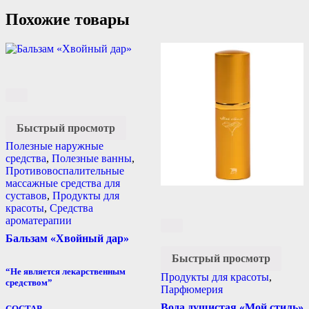
Похожие товары
Быстрый просмотр
Полезные наружные
средства
,
Полезные ванны
,
Противовоспалительные
массажные средства для
суставов
,
Продукты для
красоты
,
Средства
ароматерапии
Бальзам «Хвойный дар»
Быстрый просмотр
“Не является лекарственным
Продукты для красоты
,
средством”
Парфюмерия
Вода душистая «Мой стиль»
СОСТАВ