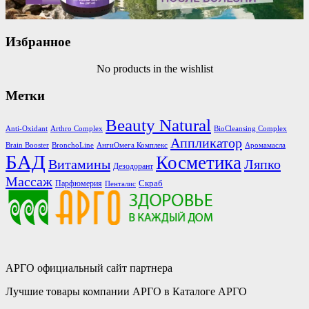
Избранное
No products in the wishlist
Метки
Beauty Natural
Anti-Oxidant
Arthro Complex
BioCleansing Complex
Аппликатор
Brain Booster
BronchoLine
АнгиОмега Комплекс
Аромамасла
БАД
Косметика
Витамины
Ляпко
Дезодорант
Массаж
Скраб
Парфюмерия
Пенталис
АРГО официальный сайт партнера
Лучшие товары компании АРГО в Каталоге АРГО