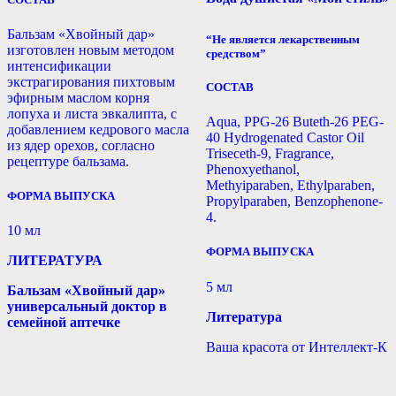
Бальзам «Хвойный дар»
“Не является лекарственным
изготовлен новым методом
средством”
интенсификации
экстрагирования пихтовым
СОСТАВ
эфирным маслом корня
лопуха и листа эвкалипта, с
Aqua, PPG-26 Buteth-26 PEG-
добавлением кедрового масла
40 Hydrogenated Castor Oil
из ядер орехов, согласно
Triseceth-9, Fragrance,
рецептуре бальзама.
Phenoxyethanol,
Methyiparaben, Ethylparaben,
ФОРМА ВЫПУСКА
Propylparaben, Benzophenone-
4.
10 мл
ФОРМА ВЫПУСКА
ЛИТЕРАТУРА
5 мл
Бальзам «Хвойный дар»
универсальный доктор в
Литература
семейной аптечке
Ваша красота от Интеллект-К