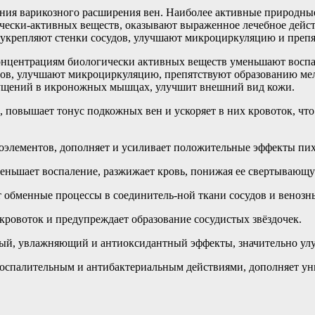
ия варикозного расширения вен. Наиболее активные природные 
чески-активных веществ, оказывают выраженное лечебное дейст
, укрепляют стенки сосудов, улучшают микроциркуляцию и преп
нцентрациям биологически активных веществ уменьшают воспал
дов, улучшают микроциркуляцию, препятствуют образованию ме
 ощущений в икроножных мышцах, улучшит внешний вид кожи.
, повышает тонус подкожных вен и ускоряет в них кровоток, чт
оэлементов, дополняет и усиливает положительные эффекты пих
уменьшает воспаление, разжижает кровь, понижая ее свертывающ
 обменные процессы в соединитель-ной ткани сосудов и венозн
кровоток и предупреждает образование сосудистых звёздочек.
ый, увлажняющий и антиоксидантный эффекты, значительно ул
оспалительным и антибактериальным действиями, дополняет ун