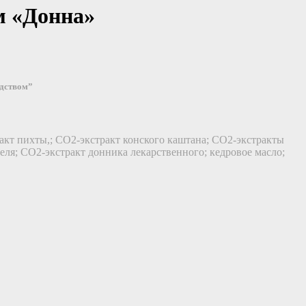
м «Донна»
едством”
акт пихты,; СО2-экстракт конского каштана; СО2-экстракты
ля; СО2-экстракт донника лекарственного; кедровое масло;