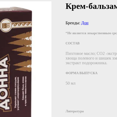
Крем-бальза
Бренды:
Дон
“Не является лекарственным ср
СОСТАВ
Пихтовое масло; СО2 -экстр
хвоща полевого и шишек хме
экстракт подорожника.
ФОРМА ВЫПУСКА
50 мл
Литература