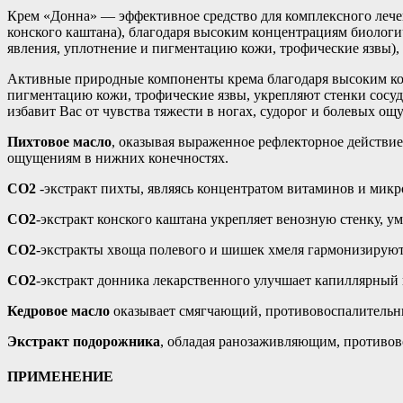
Крем «Донна» — эффективное средство для комплексного лечен
конского каштана), благодаря высоким концентрациям биологи
явления, уплотнение и пигментацию кожи, трофические язвы)
Активные природные компоненты крема благодаря высоким ко
пигментацию кожи, трофические язвы, укрепляют стенки сосу
избавит Вас от чувства тяжести в ногах, судорог и болевых
Пихтовое масло
, оказывая выраженное рефлекторное действие
ощущениям в нижних конечностях.
СО2
-экстракт пихты, являясь концентратом витаминов и микр
СО2
-экстракт конского каштана укрепляет венозную стенку, 
СО2
-экстракты хвоща полевого и шишек хмеля гармонизируют
СО2
-экстракт донника лекарственного улучшает капиллярный 
Кедровое масло
оказывает смягчающий, противовоспалительн
Экстракт подорожника
, обладая ранозаживляющим, противов
ПРИМЕНЕНИЕ