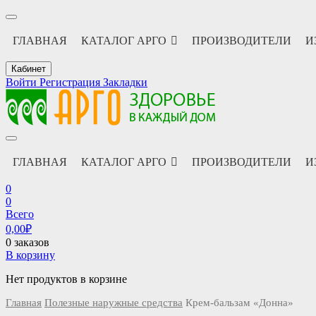
ГЛАВНАЯ
КАТАЛОГ АРГО
ПРОИЗВОДИТЕЛИ
И
Кабинет
Войти
Регистрация
Закладки
АРГО интернет магазин, доставка в Москве и по всей России
АРГО каталог каталог продукции, официальные цены
ГЛАВНАЯ
КАТАЛОГ АРГО
ПРОИЗВОДИТЕЛИ
И
0
0
Всего
0,00
₽
0 заказов
В корзину
Нет продуктов в корзине
Главная
Полезные наружные средства
Крем-бальзам «Донна»