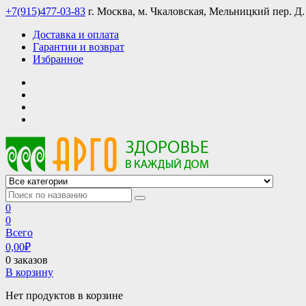
Skip
+7(915)477-03-83
г. Москва, м. Чкаловская, Мельницкий пер. Д.
to
Доставка и оплата
content
Гарантии и возврат
Избранное
АРГО интернет магазин, доставка в Москве и по всей России
АРГО каталог каталог продукции, официальные цены
0
0
Всего
0,00
₽
0 заказов
В корзину
Нет продуктов в корзине