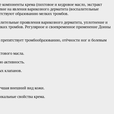
компоненты крема (пихтовое и кедровое масло, экстракт
вие на явления варикозного дерматита (воспалительные
ятствуют образованию мелких тромбов.
ительные проявления варикозного дерматита, уплотнение и
лких тромбов. Регулярное и своевременное применение Донны
о препятствует тромбообразованию, отёчности ног и болевым
тового масла.
ую активность.
ых клапанов.
учшая внешний вид кожи.
икальные свойства крема.