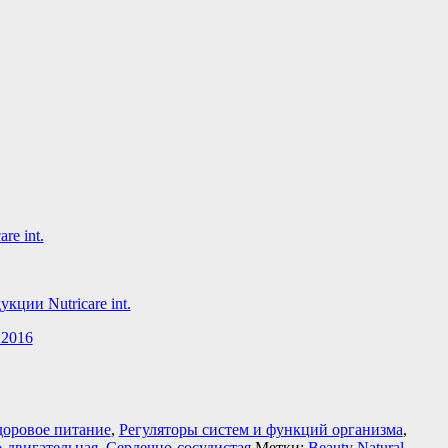
re int.
ции Nutricare int.
 2016
доровое питание
,
Регуляторы систем и функций организма
,
-двигательная
,
Сердечно-сосудистая
Метки:
Beauty Natural
,