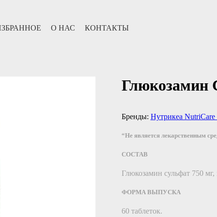
ИЗБРАННОЕ
О НАС
КОНТАКТЫ
Глюкозамин 
Бренды:
Нутрикеа NutriCare I
“Не является лекарственным ср
СОСТАВ
Глюкозамин сульфат 750 мг,
ФОРМА ВЫПУСКА
60 таблеток.