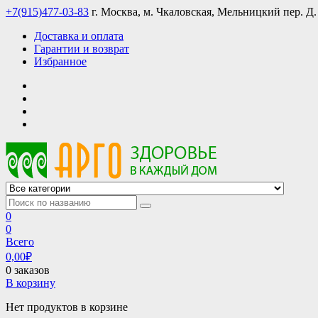
Skip
+7(915)477-03-83
г. Москва, м. Чкаловская, Мельницкий пер. Д.
to
Доставка и оплата
content
Гарантии и возврат
Избранное
АРГО интернет магазин, доставка в Москве и по всей России
АРГО каталог каталог продукции, официальные цены
0
0
Всего
0,00
₽
0 заказов
В корзину
Нет продуктов в корзине