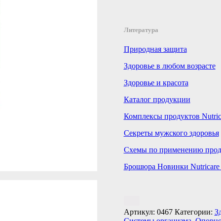
Литература
Природная защита
Здоровье в любом возрасте
Здоровье и красота
Каталог продукции
Комплексы продуктов Nutrica
Секреты мужского здоровья
Схемы по применению продук
Брошюра Новинки Nutricare
Артикул:
0467
Категории:
З
Системы организма
,
Опорно