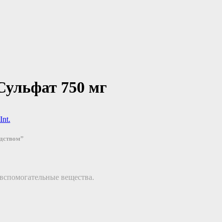
Сульфат 750 мг
nt.
едством”
 вспомогательные вещества.