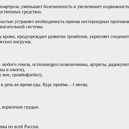
еоартроза, уменьшает болезненность и увеличивает подвижност
рственных средствах.
лностью устраняет необходимость приема нестероидных противов
вигательной системы.
крови, предупреждает развитие тромбозов, укрепляет соедини
еских нагрузок.
 любого генеза, остеохондроз позвоночника, артриты, радикули
вы и ожоги),
 вен, тромбофлебит).
з в день во время еды. Курс приёма – 1 месяц.
, кормление грудью.
вка по всей России.