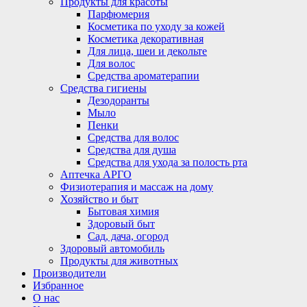
Продукты для красоты
Парфюмерия
Косметика по уходу за кожей
Косметика декоративная
Для лица, шеи и декольте
Для волос
Средства ароматерапии
Средства гигиены
Дезодоранты
Мыло
Пенки
Средства для волос
Средства для душа
Средства для ухода за полость рта
Аптечка АРГО
Физиотерапия и массаж на дому
Хозяйство и быт
Бытовая химия
Здоровый быт
Сад, дача, огород
Здоровый автомобиль
Продукты для животных
Производители
Избранное
О нас