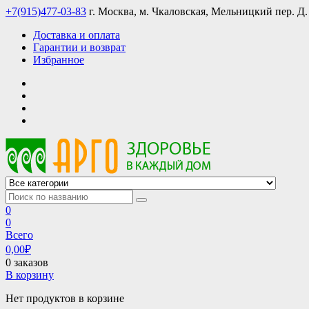
Skip
+7(915)477-03-83
г. Москва, м. Чкаловская, Мельницкий пер. Д.
to
Доставка и оплата
content
Гарантии и возврат
Избранное
АРГО интернет магазин, доставка в Москве и по всей России
АРГО каталог каталог продукции, официальные цены
0
0
Всего
0,00
₽
0 заказов
В корзину
Нет продуктов в корзине