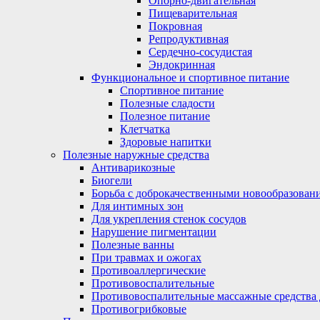
Опорно-двигательная
Пищеварительная
Покровная
Репродуктивная
Сердечно-сосудистая
Эндокринная
Функциональное и спортивное питание
Спортивное питание
Полезные сладости
Полезное питание
Клетчатка
Здоровые напитки
Полезные наружные средства
Антиварикозные
Биогели
Борьба с доброкачественными новообразован
Для интимных зон
Для укрепления стенок сосудов
Нарушение пигментации
Полезные ванны
При травмах и ожогах
Противоаллергические
Противовоспалительные
Противовоспалительные массажные средства 
Противогрибковые