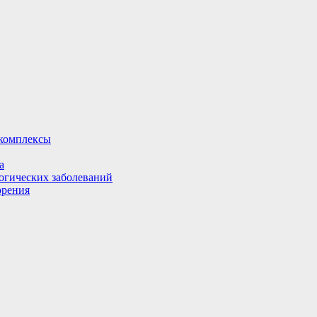
комплексы
а
огических заболеваний
орения