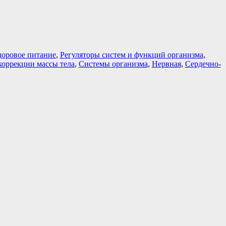
доровое питание
,
Регуляторы систем и функций организма
,
коррекции массы тела
,
Системы организма
,
Нервная
,
Сердечно-