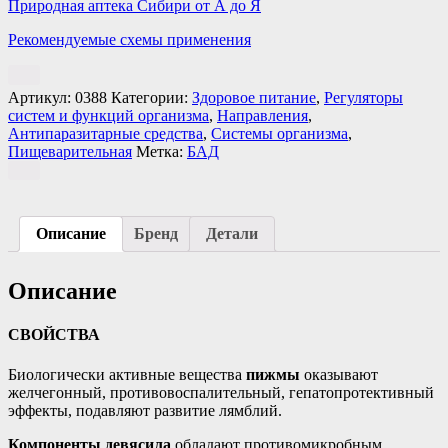
Природная аптека Сибири от А до Я
Рекомендуемые схемы применения
Артикул:
0388
Категории:
Здоровое питание
,
Регуляторы
систем и функций организма
,
Направления
,
Антипаразитарные средства
,
Системы организма
,
Пищеварительная
Метка:
БАД
Описание
Бренд
Детали
Описание
СВОЙСТВА
Биологически активные вещества
пижмы
оказывают
желчегонный, противовоспалительный, гепатопротективный
эффекты, подавляют развитие лямблий.
Компоненты девясила
обладают противомикробным,