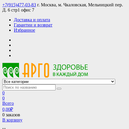
Skip
+7(915)477-03-83
г. Москва, м. Чкаловская, Мельницкий пер.
to
Д. 6 стр1 офис 7
content
Доставка и оплата
Гарантии и возврат
Избранное
АРГО интернет магазин, доставка в Москве и по всей России
АРГО каталог каталог продукции, официальные цены
0
0
Всего
0,00
₽
0 заказов
В корзину