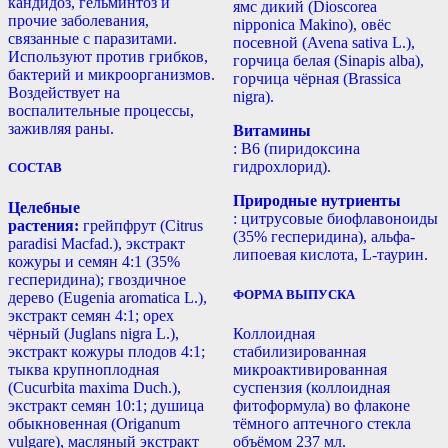
кандидоз, гельминтоз и
ямс дикий (Dioscorea
прочие заболевания,
nipponica Makino), овёс
связанные с паразитами.
посевной (Avena sativa L.),
Используют против грибков,
горчица белая (Sinapis alba),
бактерий и микроорганизмов.
горчица чёрная (Brassica
Воздействует на
nigra).
воспалительные процессы,
заживляя раны.
Витамины
: B6 (пиридоксина
гидрохлорид).
СОСТАВ
Природные нутриенты
Целебные
: цитрусовые биофлавоноиды
растения:
грейпфрут (Citrus
(35% гесперидина), альфа-
paradisi Macfad.), экстракт
липоевая кислота, L-таурин.
кожуры и семян 4:1 (35%
гесперидина); гвоздичное
ФОРМА ВЫПУСКА
дерево (Eugenia aromatica L.),
экстракт семян 4:1; орех
чёрный (Juglans nigra L.),
Коллоидная
экстракт кожуры плодов 4:1;
стабилизированная
тыква крупноплодная
микроактивированная
(Cucurbita maxima Duch.),
суспензия (коллоидная
экстракт семян 10:1; душица
фитоформула) во флаконе
обыкновенная (Origanum
тёмного аптечного стекла
vulgare), масляный экстракт
объёмом 237 мл.