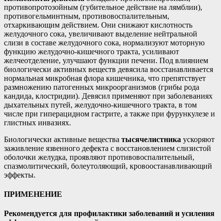
противопротозойным (губительное действие на лямблии),
противогельминтным, противовоспалительным,
отхаркивающим действием. Они снижают кислотность
желудочного сока, увеличивают выделение нейтральной
слизи в составе желудочного сока, нормализуют моторную
функцию желудочно-кишечного тракта, усиливают
желчеотделение, улучшают функции печени. Под влиянием
биологически активных веществ девясила восстанавливается
нормальная микробная флора кишечника, что препятствует
размножению патогенных микроорганизмов (грибы рода
кандида, клостридии). Девясил применяют при заболеваниях
дыхательных путей, желудочно-кишечного тракта, в том
числе при гиперацидном гастрите, а также при фурункулезе и
глистных инвазиях.
Биологически активные вещества
тысячелистника
ускоряют
заживление язвенного дефекта с восстановлением слизистой
оболочки желудка, проявляют противовоспалительный,
спазмолитический, болеутоляющий, кровоостанавливающий
эффекты.
ПРИМЕНЕНИЕ
Рекомендуется для профилактики заболеваний и усиления