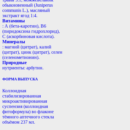
обыкновенный (Juniperus
communis L.), масляный
экстракт ягод 1:4.
Витамины
: А (бета-каротин), B6
(пиридоксина гидрохлорид),
С (аскорбиновая кислота).
Минералы
: магний (цитрат), калий
(цитрат), цинк (цитрат), селен
(селенометионин).
Природные
нутриенты: арбутин.
ФОРМА ВЫПУСКА
Коллоидная
стабилизированная
микроактивированная
суспензия (коллоидная
фитоформула) во флаконе
тёмного аптечного стекла
объёмом 237 мл.