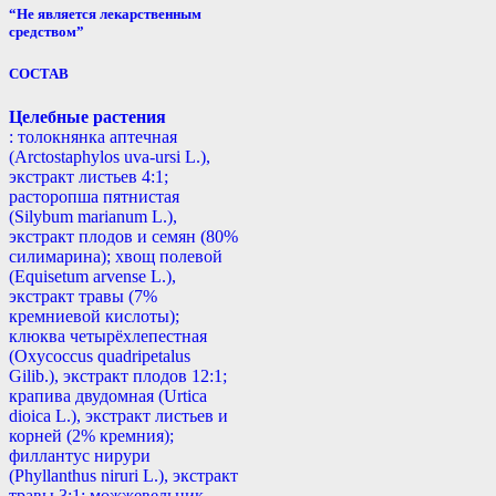
“Не является лекарственным
средством”
СОСТАВ
Целебные растения
: толокнянка аптечная
(Arctostaphylos uva-ursi L.),
экстракт листьев 4:1;
расторопша пятнистая
(Silybum marianum L.),
экстракт плодов и семян (80%
силимарина); хвощ полевой
(Equisetum arvense L.),
экстракт травы (7%
кремниевой кислоты);
клюква четырёхлепестная
(Oxycoccus quadripetalus
Gilib.), экстракт плодов 12:1;
крапива двудомная (Urtica
dioica L.), экстракт листьев и
корней (2% кремния);
филлантус нирури
(Phyllanthus niruri L.), экстракт
травы 3:1; можжевельник