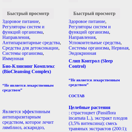
Быстрый просмотр
Быстрый просмотр
Здоровое питание
,
Здоровое питание
,
Регуляторы систем и
Регуляторы систем и
функций организма
,
функций организма
,
Направления
,
Направления
,
Антипаразитарные средства
,
Успокоительные средства
,
Средства для детоксикации
,
Системы организма
,
Нервная
,
Системы организма
,
Эндокринная
Иммунная
Слип Контрол (Sleep
Био-Клинзинг Комплекс
Control)
(BioCleansing Complex)
“Не является лекарственным
средством”
“Не является лекарственным
средством”
СОСТАВ
Целебные растения
Является эффективным
: страстоцвет (Passiflora
антипаразитарным
incarnata L.), экстракт плодов
средством, которое лечит
(3,5% витексина); смесь
лямблиоз, аскаридоз,
травяных экстрактов (200:1);