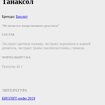
Танаксол
Бренды:
Биолит
“Не является лекарственным средством”
СОСТАВ
Экстракт цветков пижмы, экстракт корневищ и корней
девясила, экстракт травы тысячелистника, глюкоза.
ФОРМА ВЫПУСКА
Гранулы 42 г
ЛИТЕРАТУРА
БИОЛИТ-инфо 2019