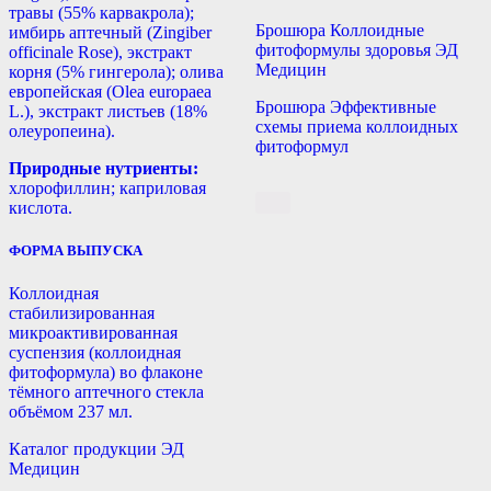
травы (55% карвакрола);
Брошюра Коллоидные
имбирь аптечный (Zingiber
фитоформулы здоровья ЭД
officinale Rose), экстракт
Медицин
корня (5% гингерола); олива
европейская (Olea europaea
Брошюра Эффективные
L.), экстракт листьев (18%
схемы приема коллоидных
олеуропеина).
фитоформул
Природные нутриенты:
хлорофиллин; каприловая
кислота.
ФОРМА ВЫПУСКА
Коллоидная
стабилизированная
микроактивированная
суспензия (коллоидная
фитоформула) во флаконе
тёмного аптечного стекла
объёмом 237 мл.
Каталог продукции ЭД
Медицин