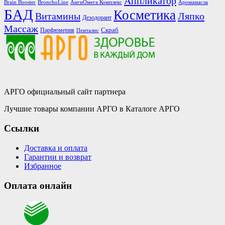
Аппликатор
Brain Booster
BronchoLine
АнгиОмега Комплекс
Аромамасла
БАД
Косметика
Витамины
Ляпко
Дезодорант
Массаж
Скраб
Парфюмерия
Пенталис
АРГО официальный сайт партнера
Лучшие товары компании АРГО в Каталоге АРГО
Ссылки
Доставка и оплата
Гарантии и возврат
Избранное
Оплата онлайн