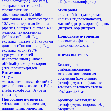
алоэ настоящее (Aloe vera),
: D (холекальциферол).
экстракт листьев 200:1;
тысячелистник
Минералы
обыкновенный (Achillea
: кальций (цитрат, оротат,
millefolium L.), экстракт травы
кальция гидроксиапатит),
10:1; мята перечная (Mentha
магний (цитрат, оротат), цинк
piperita), экстракт листьев 4:1;
(цитрат), бор (цитрат).
мелисса лекарственная
Природные нутриенты
(Melissa officinalis L.),
: соевые изофлавоны,
экстракт листьев 8:1; куркума
лимонная кислота.
длинная (Curcuma longa L.),
экстракт корня (95%
куркумина); алтей
ФОРМА ВЫПУСКА
лекарственный (Althaea
officinalis), экстракт корня
Коллоидная
(20% полисахаридов).
стабилизированная
Витамины
микроактивированная
: U (S-
суспензия (коллоидная
метилметионинсульфоний), С
фитоформула) во флаконе
(аскорбиновая кислота), Е (d-
тёмного аптечного стекла
альфа токоферол), А (бета-
объёмом 237 мл.
каротин).
Природные нутриенты
Брошюра Коллоидные
: бета-глицин, бромелайн,
фитоформулы здоровья ЭД
папаин, цинк-карнозин.
Медицин