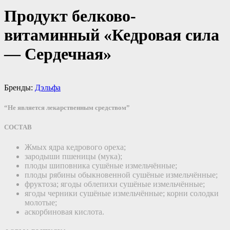
Продукт белково-
витаминный «Кедровая сила
— Сердечная»
Бренды:
Дэльфа
“Не является лекарственным средством”
СОСТАВ
Жмых ядра кедрового ореха;
зародыши пшеницы (мука);
плоды шиповника сушёные измельчённые;
плоды рябины обыкновенной сушёные измельчённые;
фруктоза; ягоды облепихи сушёные измельчённые;
ягоды черники сушёные измельчённые; корни солодки
молотые;
аскорбиновая кислота.