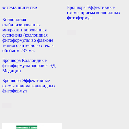
Брошюра Эффективные
ФОРМА ВЫПУСКА
схемы приема коллоидных
фитоформул
Коллоидная
стабилизированная
микроактивированная
суспензия (коллоидная
фитоформула) во флаконе
тёмного аптечного стекла
объёмом 237 мл.
Брошюра Коллоидные
фитоформулы здоровья ЭД
Медицин
Брошюра Эффективные
схемы приема коллоидных
фитоформул