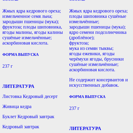
Жмых ядра кедрового ореха;
Жмых ядра кедрового ореха;
измельченное семя льна;
плоды шиповника сушёные
зародыши пшеницы (мука);
измельчённые;
фруктоза; плоды шиповника,
зародыши пшеницы (мука);
ягоды малины, ягоды калины
ядро семени подсолнечника
сушёные измельчённые;
(дроблёное);
аскорбиновая кислота.
фруктоза;
мука из семян тыквы;
ягоды ежевики, ягоды
ФОРМА ВЫПУСКА
черёмухи ягоды, брусники
сушёные измельчённые;
237 г
аскорбиновая кислота.
Не содержит консервантов и
искусственных добавок.
ЛИТЕРАТУРА
Листовка Кедровый десерт
ФОРМА ВЫПУСКА
Живица кедра
237 г
Буклет Кедровый завтрак
Кедровый завтрак
ЛИТЕРАТУРА