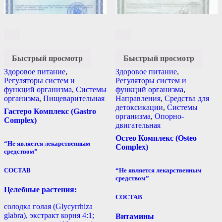
Быстрый просмотр
Быстрый просмотр
Здоровое питание
,
Здоровое питание
,
Регуляторы систем и
Регуляторы систем и
функций организма
,
Системы
функций организма
,
организма
,
Пищеварительная
Направления
,
Средства для
детоксикации
,
Системы
Гастеро Комплекс (Gastro
организма
,
Опорно-
Complex)
двигательная
Остео Комплекс (Osteo
“Не является лекарственным
Complex)
средством”
“Не является лекарственным
СОСТАВ
средством”
Целебные растения:
СОСТАВ
солодка голая (Glycyrrhiza
glabra), экстракт корня 4:1;
Витамины