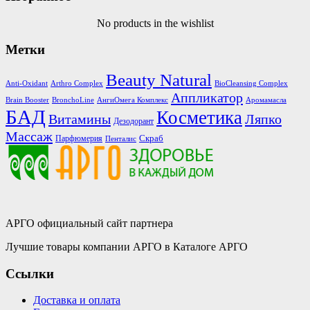
No products in the wishlist
Метки
Beauty Natural
Anti-Oxidant
Arthro Complex
BioCleansing Complex
Аппликатор
Brain Booster
BronchoLine
АнгиОмега Комплекс
Аромамасла
БАД
Косметика
Витамины
Ляпко
Дезодорант
Массаж
Скраб
Парфюмерия
Пенталис
АРГО официальный сайт партнера
Лучшие товары компании АРГО в Каталоге АРГО
Ссылки
Доставка и оплата