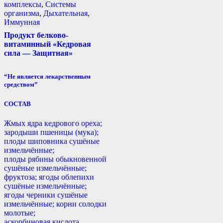
комплексы
,
Системы
организма
,
Дыхательная
,
Иммунная
Продукт белково-
витаминный «Кедровая
сила — Защитная»
“Не является лекарственным
средством”
СОСТАВ
Жмых ядра кедрового ореха;
зародыши пшеницы (мука);
плоды шиповника сушёные
измельчённые;
плоды рябины обыкновенной
сушёные измельчённые;
фруктоза; ягоды облепихи
сушёные измельчённые;
ягоды черники сушёные
измельчённые; корни солодки
молотые;
аскорбиновая кислота.