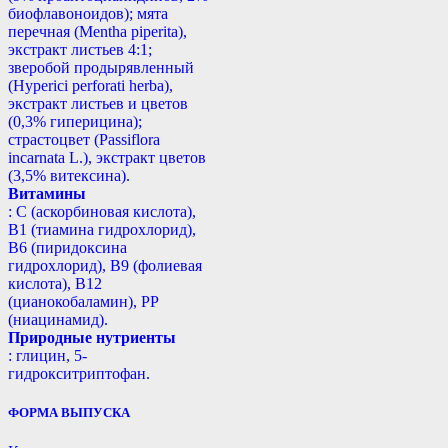
биофлавоноидов); мята
перечная (Mentha piperita),
экстракт листьев 4:1;
зверобой продырявленный
(Hyperici perforati herba),
экстракт листьев и цветов
(0,3% гиперицина);
страстоцвет (Passiflora
incarnata L.), экстракт цветов
(3,5% витексина).
Витамины
: С (аскорбиновая кислота),
B1 (тиамина гидрохлорид),
B6 (пиридоксина
гидрохлорид), B9 (фолиевая
кислота), В12
(цианокобаламин), РР
(ниацинамид).
Природные нутриенты
: глицин, 5-
гидрокситриптофан.
ФОРМА ВЫПУСКА