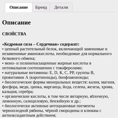
Описание
Бренд
Детали
Описание
СВОЙСТВА
«Кедровая сила – Сердечная» содержит:
• ценный растительный белок, включающий заменимые и
незаменимые аминокислоты, необходимые для нормального
белкового обмена;
• моно- и полиненасыщенные жирные кислоты в
оптимальном соотношении с токоферолами;
• натуральные витамины: Е, D, К, С, РР, группы В,
провитамин А (каротиноиды), биофлавоноиды;
• биологические формы минеральных веществ: калия, магния,
фосфора, меди, цинка, марганца, йода, селена, железа, хрома,
кальция, серебра;
• органические кислоты, в том числе янтарную, яблочную,
лимонную, салициловую, бензойную и др.;
• биологически активные антоциановые пигменты
черноплодной рябины, чёрной смородины и клюквы с
антиоксидантным действием;