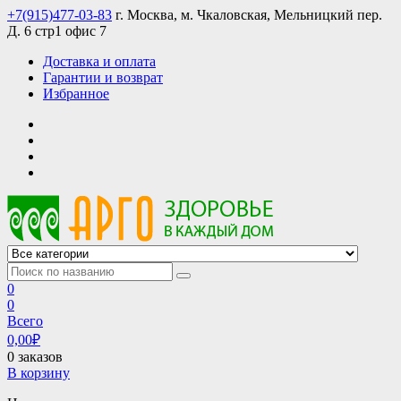
Skip
+7(915)477-03-83
г. Москва, м. Чкаловская, Мельницкий пер.
to
Д. 6 стр1 офис 7
content
Доставка и оплата
Гарантии и возврат
Избранное
АРГО интернет магазин, доставка в Москве и по всей России
АРГО каталог каталог продукции, официальные цены
0
0
Всего
0,00
₽
0 заказов
В корзину