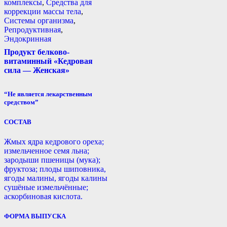
комплексы
,
Средства для
коррекции массы тела
,
Системы организма
,
Репродуктивная
,
Эндокринная
Продукт белково-
витаминный «Кедровая
сила — Женская»
“Не является лекарственным
средством”
СОСТАВ
Жмых ядра кедрового ореха;
измельченное семя льна;
зародыши пшеницы (мука);
фруктоза; плоды шиповника,
ягоды малины, ягоды калины
сушёные измельчённые;
аскорбиновая кислота.
ФОРМА ВЫПУСКА