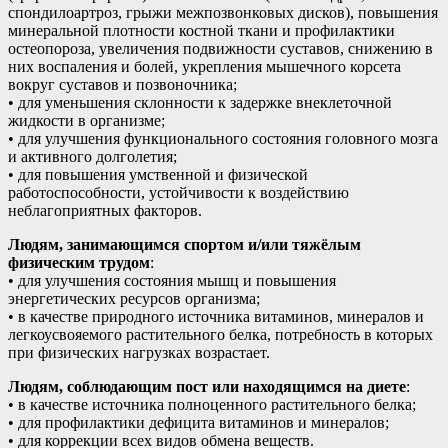
спондилоартроз, грыжи межпозвонковых дисков), повышения
минеральной плотности костной ткани и профилактики
остеопороза, увеличения подвижности суставов, снижению в
них воспаления и болей, укрепления мышечного корсета
вокруг суставов и позвоночника;
• для уменьшения склонности к задержке внеклеточной
жидкости в организме;
• для улучшения функционального состояния головного мозга
и активного долголетия;
• для повышения умственной и физической
работоспособности, устойчивости к воздействию
неблагоприятных факторов.
Людям, занимающимся спортом и/или тяжёлым
физическим трудом
:
• для улучшения состояния мышц и повышения
энергетических ресурсов организма;
• в качестве природного источника витаминов, минералов и
легкоусвояемого растительного белка, потребность в которых
при физических нагрузках возрастает.
Людям, соблюдающим пост или находящимся на диете
:
• в качестве источника полноценного растительного белка;
• для профилактики дефицита витаминов и минералов;
• для коррекции всех видов обмена веществ.