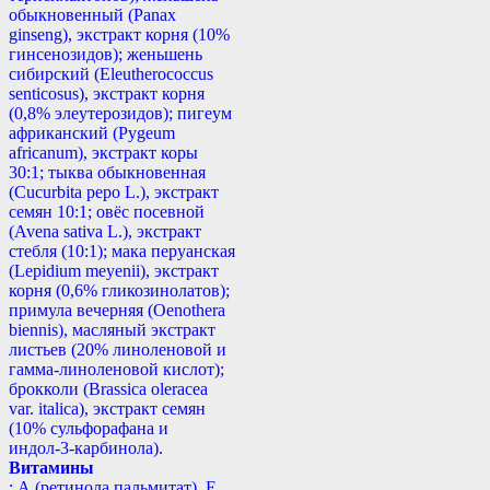
обыкновенный (Panax
ginseng), экстракт корня (10%
гинсенозидов); женьшень
сибирский (Eleutherococcus
senticosus), экстракт корня
(0,8% элеутерозидов); пигеум
африканский (Pygeum
africanum), экстракт коры
30:1; тыква обыкновенная
(Cucurbita реро L.), экстракт
семян 10:1; овёс посевной
(Avena sativa L.), экстракт
стебля (10:1); мака перуанская
(Lepidium meyenii), экстракт
корня (0,6% гликозинолатов);
примула вечерняя (Oenothera
biennis), масляный экстракт
листьев (20% линоленовой и
гамма-линоленовой кислот);
брокколи (Brassica oleracea
var. italica), экстракт семян
(10% сульфорафана и
индол-3-карбинола).
Витамины
: А (ретинола пальмитат), Е