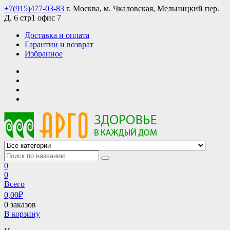
Skip
+7(915)477-03-83
г. Москва, м. Чкаловская, Мельницкий пер.
to
Д. 6 стр1 офис 7
content
Доставка и оплата
Гарантии и возврат
Избранное
АРГО интернет магазин, доставка в Москве и по всей России
АРГО каталог каталог продукции, официальные цены
0
0
Всего
0,00
₽
0 заказов
В корзину