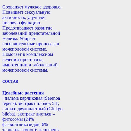
Сохраняет мужское здоровье.
Повышает сексуальную
активность, улучшает
половую функцию.
Предотвращает развитие
заболеваний предстательной
железы. Убирает
воспалительные процессы в
мочеполовой системе.
Помогает в комплексном
лечении простатита,
импотенции и заболеваний
мочеполовой системы.
СОСТАВ
Целебные растения
: пальма карликовая (Serenoa
repens), экстракт плодов 5:1;
гинкго двулопастный (Ginkgo
biloba), экстракт листьев –
фитосомы (24%
флавонгликозидов, 6%
терпенлактонов); женьшень