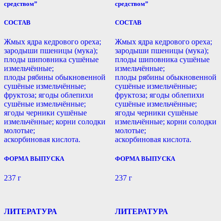
средством”
средством”
СОСТАВ
СОСТАВ
Жмых ядра кедрового ореха;
Жмых ядра кедрового ореха;
зародыши пшеницы (мука);
зародыши пшеницы (мука);
плоды шиповника сушёные
плоды шиповника сушёные
измельчённые;
измельчённые;
плоды рябины обыкновенной
плоды рябины обыкновенной
сушёные измельчённые;
сушёные измельчённые;
фруктоза; ягоды облепихи
фруктоза; ягоды облепихи
сушёные измельчённые;
сушёные измельчённые;
ягоды черники сушёные
ягоды черники сушёные
измельчённые; корни солодки
измельчённые; корни солодки
молотые;
молотые;
аскорбиновая кислота.
аскорбиновая кислота.
ФОРМА ВЫПУСКА
ФОРМА ВЫПУСКА
237 г
237 г
ЛИТЕРАТУРА
ЛИТЕРАТУРА