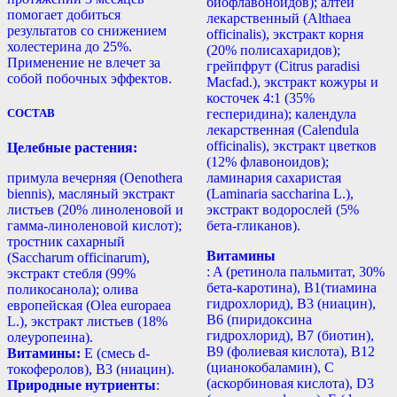
биофлавоноидов); алтей
помогает добиться
лекарственный (Althaea
результатов со снижением
officinalis), экстракт корня
холестерина до 25%.
(20% полисахаридов);
Применение не влечет за
грейпфрут (Citrus paradisi
собой побочных эффектов.
Macfad.), экстракт кожуры и
косточек 4:1 (35%
СОСТАВ
гесперидина); календула
лекарственная (Calendula
officinalis), экстракт цветков
Целебные растения:
(12% флавоноидов);
ламинария сахаристая
примула вечерняя (Oenothera
(Laminaria saccharina L.),
biennis), масляный экстракт
экстракт водорослей (5%
листьев (20% линоленовой и
бета-гликанов).
гамма-линоленовой кислот);
тростник сахарный
Витамины
(Saccharum officinarum),
: A (ретинола пальмитат, 30%
экстракт стебля (99%
бета-каротина), B1(тиамина
поликосанола); олива
гидрохлорид), B3 (ниацин),
европейская (Olea europaea
B6 (пиридоксина
L.), экстракт листьев (18%
гидрохлорид), B7 (биотин),
олеуропеина).
B9 (фолиевая кислота), B12
Витамины:
Е (смесь d-
(цианокобаламин), С
токоферолов), B3 (ниацин).
(аскорбиновая кислота), D3
Природные нутриенты
: