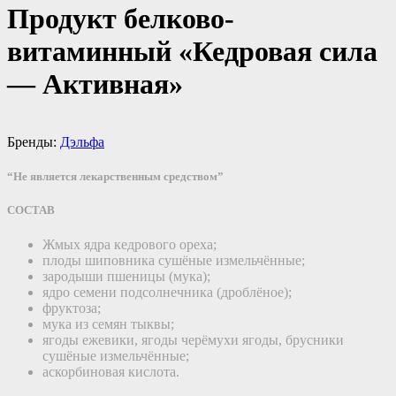
Продукт белково-
витаминный «Кедровая сила
— Активная»
Бренды:
Дэльфа
“Не является лекарственным средством”
СОСТАВ
Жмых ядра кедрового ореха;
плоды шиповника сушёные измельчённые;
зародыши пшеницы (мука);
ядро семени подсолнечника (дроблёное);
фруктоза;
мука из семян тыквы;
ягоды ежевики, ягоды черёмухи ягоды, брусники
сушёные измельчённые;
аскорбиновая кислота.