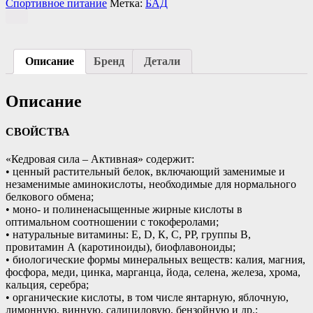
Спортивное питание
Метка:
БАД
Описание
Бренд
Детали
Описание
СВОЙСТВА
«Кедровая сила – Активная» содержит:
• ценный растительный белок, включающий заменимые и
незаменимые аминокислоты, необходимые для нормального
белкового обмена;
• моно- и полиненасыщенные жирные кислоты в
оптимальном соотношении с токоферолами;
• натуральные витамины: Е, D, К, С, РР, группы В,
провитамин А (каротиноиды), биофлавоноиды;
• биологические формы минеральных веществ: калия, магния,
фосфора, меди, цинка, марганца, йода, селена, железа, хрома,
кальция, серебра;
• органические кислоты, в том числе янтарную, яблочную,
лимонную, винную, салициловую, бензойную и др.;