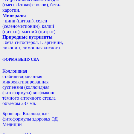
(смесь d-токоферолов), бета-
каротин.
Минералы
: цинк (цитрат), селен
(селенометионин), калий
(цитрат), магний (цитрат).
Природные нутриенты
: бета-ситостерол, L-аргинин,
ликопин, лимонная кислота.
ФОРМА ВЫПУСКА
Коллоидная
стабилизированная
микроактивированная
суспензия (коллоидная
фитоформула) во флаконе
тёмного аптечного стекла
объёмом 237 мл.
Брошюра Коллоидные
фитоформулы здоровья ЭД
Медицин