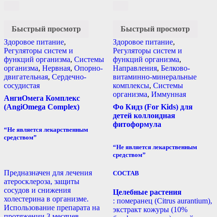
Быстрый просмотр
Быстрый просмотр
Здоровое питание
,
Здоровое питание
,
Регуляторы систем и
Регуляторы систем и
функций организма
,
Системы
функций организма
,
организма
,
Нервная
,
Опорно-
Направления
,
Белково-
двигательная
,
Сердечно-
витаминно-минеральные
сосудистая
комплексы
,
Системы
организма
,
Иммунная
АнгиОмега Комплекс
(AngiOmega Complex)
Фо Кидз (For Kids) для
детей коллоидная
фитоформула
“Не является лекарственным
средством”
“Не является лекарственным
средством”
Предназначен для лечения
СОСТАВ
атеросклероза, защиты
сосудов и снижения
Целебные растения
холестерина в организме.
: померанец (Citrus aurantium),
Использование препарата на
экстракт кожуры (10%
протяжении 3 месяцев