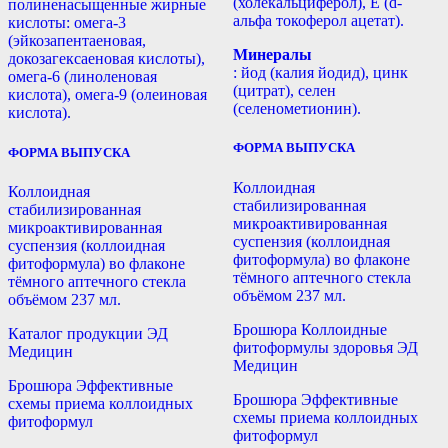
(холекальциферол), Е (d-
полиненасыщенные жирные
альфа токоферол ацетат).
кислоты: омега-3
(эйкозапентаеновая,
Минералы
докозагексаеновая кислоты),
: йод (калия йодид), цинк
омега-6 (линоленовая
(цитрат), селен
кислота), омега-9 (олеиновая
(селенометионин).
кислота).
ФОРМА ВЫПУСКА
ФОРМА ВЫПУСКА
Коллоидная
Коллоидная
стабилизированная
стабилизированная
микроактивированная
микроактивированная
суспензия (коллоидная
суспензия (коллоидная
фитоформула) во флаконе
фитоформула) во флаконе
тёмного аптечного стекла
тёмного аптечного стекла
объёмом 237 мл.
объёмом 237 мл.
Брошюра Коллоидные
Каталог продукции ЭД
фитоформулы здоровья ЭД
Медицин
Медицин
Брошюра Эффективные
Брошюра Эффективные
схемы приема коллоидных
схемы приема коллоидных
фитоформул
фитоформул