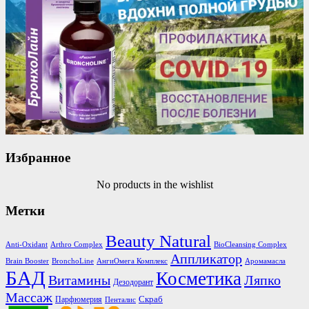
Избранное
No products in the wishlist
Метки
Beauty Natural
Anti-Oxidant
Arthro Complex
BioCleansing Complex
Аппликатор
Brain Booster
BronchoLine
АнгиОмега Комплекс
Аромамасла
БАД
Косметика
Витамины
Ляпко
Дезодорант
Массаж
Скраб
Парфюмерия
Пенталис