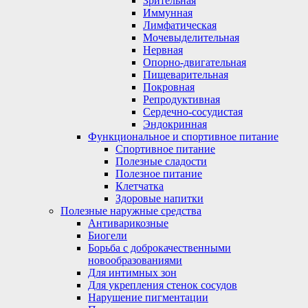
Зрительная
Иммунная
Лимфатическая
Мочевыделительная
Нервная
Опорно-двигательная
Пищеварительная
Покровная
Репродуктивная
Сердечно-сосудистая
Эндокринная
Функциональное и спортивное питание
Спортивное питание
Полезные сладости
Полезное питание
Клетчатка
Здоровые напитки
Полезные наружные средства
Антиварикозные
Биогели
Борьба с доброкачественными
новообразованиями
Для интимных зон
Для укрепления стенок сосудов
Нарушение пигментации