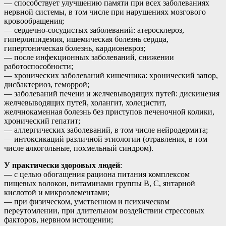
— способствует улучшению памяти при всех заболеваниях
нервной системы, в том числе при нарушениях мозгового
кровообращения;
— сердечно-сосудистых заболеваний: атеросклероз,
гиперлипидемия, ишемическая болезнь сердца,
гипертоническая болезнь, кардионевроз;
— после инфекционных заболеваний, снижении
работоспособности;
— хронических заболеваний кишечника: хронический запор,
дисбактериоз, геморрой;
— заболеваний печени и желчевыводящих путей: дискинезия
желчевыводящих путей, холангит, холецистит,
желчнокаменная болезнь без приступов печеночной колики,
хронический гепатит;
— аллергических заболеваний, в том числе нейродермита;
— интоксикаций различной этиологии (отравления, в том
числе алкогольные, похмельный синдром).
У практически здоровых людей
:
— с целью обогащения рациона питания комплексом
пищевых волокон, витаминами группы В, С, янтарной
кислотой и микроэлементами;
— при физическом, умственном и психическом
переутомлении, при длительном воздействии стрессовых
факторов, нервном истощении;