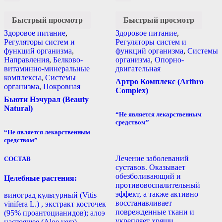
Быстрый просмотр
Быстрый просмотр
Здоровое питание
,
Здоровое питание
,
Регуляторы систем и
Регуляторы систем и
функций организма
,
функций организма
,
Системы
Направления
,
Белково-
организма
,
Опорно-
витаминно-минеральные
двигательная
комплексы
,
Системы
Артро Комплекс (Arthro
организма
,
Покровная
Complex)
Бьюти Нэчурал (Beauty
Natural)
“Не является лекарственным
средством”
“Не является лекарственным
средством”
Лечение заболеваний
СОСТАВ
суставов. Оказывает
обезболивающий и
Целебные растения:
противовоспалительный
эффект, а также активно
виноград культурный (Vitis
восстанавливает
vinifera L.) , экстракт косточек
поврежденные ткани и
(95% проантоцианидов); алоэ
укрепляет хрящи.
настоящее (Aloe vera),