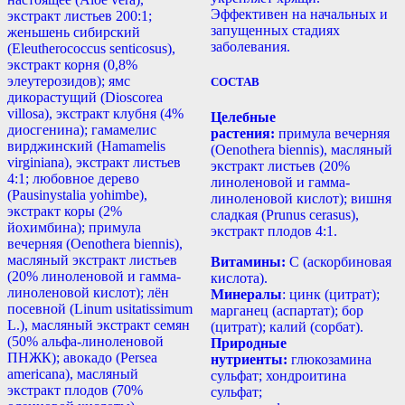
Эффективен на начальных и
экстракт листьев 200:1;
запущенных стадиях
женьшень сибирский
заболевания.
(Eleutherococcus senticosus),
экстракт корня (0,8%
элеутерозидов); ямс
СОСТАВ
дикорастущий (Dioscorea
villosa), экстракт клубня (4%
Целебные
диосгенина); гамамелис
растения:
примула вечерняя
вирджинский (Hamamelis
(Oenothera biennis), масляный
virginiana), экстракт листьев
экстракт листьев (20%
4:1; любовное дерево
линоленовой и гамма-
(Pausinystalia yohimbе),
линоленовой кислот); вишня
экстракт коры (2%
сладкая (Prunus cerasus),
йохимбина); примула
экстракт плодов 4:1.
вечерняя (Oenothera biennis),
масляный экстракт листьев
Витамины:
С (аскорбиновая
(20% линоленовой и гамма-
кислота).
линоленовой кислот); лён
Минералы
: цинк (цитрат);
посевной (Linum usitatissimum
марганец (аспартат); бор
L.), масляный экстракт семян
(цитрат); калий (сорбат).
(50% альфа-линоленовой
Природные
ПНЖК); авокадо (Persea
нутриенты:
глюкозамина
americana), масляный
сульфат; хондроитина
экстракт плодов (70%
сульфат;