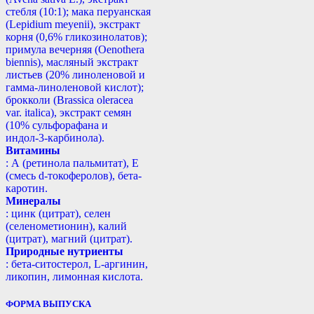
стебля (10:1); мака перуанская
(Lepidium meyenii), экстракт
корня (0,6% гликозинолатов);
примула вечерняя (Oenothera
biennis), масляный экстракт
листьев (20% линоленовой и
гамма-линоленовой кислот);
брокколи (Brassica oleracea
var. italica), экстракт семян
(10% сульфорафана и
индол-3-карбинола).
Витамины
: А (ретинола пальмитат), Е
(смесь d-токоферолов), бета-
каротин.
Минералы
: цинк (цитрат), селен
(селенометионин), калий
(цитрат), магний (цитрат).
Природные нутриенты
: бета-ситостерол, L-аргинин,
ликопин, лимонная кислота.
ФОРМА ВЫПУСКА