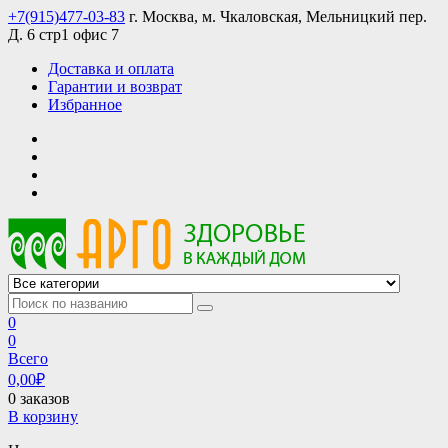
Skip
+7(915)477-03-83
г. Москва, м. Чкаловская, Мельницкий пер.
to
Д. 6 стр1 офис 7
content
Доставка и оплата
Гарантии и возврат
Избранное
АРГО интернет магазин, доставка в Москве и по всей России
АРГО каталог каталог продукции, официальные цены
0
0
Всего
0,00
₽
0 заказов
В корзину