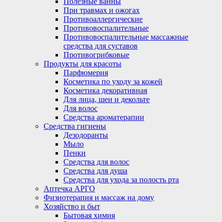
Полезные ванны
При травмах и ожогах
Противоаллергические
Противовоспалительные
Противовоспалительные массажные
средства для суставов
Противогрибковые
Продукты для красоты
Парфюмерия
Косметика по уходу за кожей
Косметика декоративная
Для лица, шеи и декольте
Для волос
Средства ароматерапии
Средства гигиены
Дезодоранты
Мыло
Пенки
Средства для волос
Средства для душа
Средства для ухода за полость рта
Аптечка АРГО
Физиотерапия и массаж на дому
Хозяйство и быт
Бытовая химия