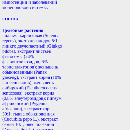
импотенции и заболеваний
мочеполовой системы.
СОСТАВ
Целебные растения
: пальма карликовая (Serenoa
repens), экстракт плодов 5:1;
гинкго двулопастный (Ginkgo
biloba), экстракт листьев –
фитосомы (24%
флавонгликозидов, 6%
терпенлактонов); женьшень
обыкновенный (Panax
ginseng), экстракт корня (10%
гинсенозидов); женьшень
сибирский (Eleutherococcus
senticosus), экстракт корня
(0,8% элеутерозидов); пигеум
африканский (Pygeum
africanum), экстракт коры
30:1; тыква обыкновенная
(Cucurbita реро L.), экстракт
семян 10:1; овёс посевной
(Avena sativa L.), экстракт