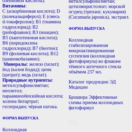
олеиновой кислоты).
метилсульфонилметан;
Витамины
:
цетилмиристолеат; морской
С (аскорбиновая кислота); D
огурец (трепанг, кукумария)
(холекальциферол); E (смесь
(Cucumaria japonica), экстракт.
d-токоферолов); B1 (тиамина
гидрохлорид); B2
ФОРМА ВЫПУСКА
(рибофлавин); B3 (ниацин);
B5 (пантотеновая кислота);
Коллоидная
B6 (пиридоксина
стабилизированная
гидрохлорид); B7 (биотин);
микроактивированная
B9 (фолиевая кислота); B12
суспензия (коллоидная
(цианокобаламин).
фитоформула) во флаконе
Минералы
: железо (хелат);
тёмного аптечного стекла
йод (калия йодид); цинк
объёмом 237 мл.
(цитрат); медь (хелат).
Природные нутриенты
:
Каталог продукции ЭД
метилсульфонилметан;
Медицин
инозитол;
парааминобензойная кислота;
Брошюра Эффективные
холина битартрат;
схемы приема коллоидных
гесперидин; чёрная патока.
фитоформул
ФОРМА ВЫПУСКА
Коллоидная