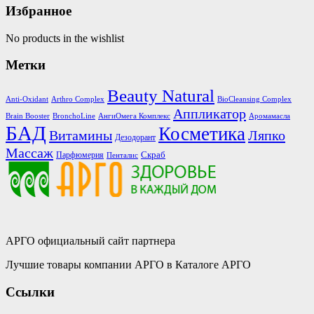
Избранное
No products in the wishlist
Метки
Beauty Natural
Anti-Oxidant
Arthro Complex
BioCleansing Complex
Аппликатор
Brain Booster
BronchoLine
АнгиОмега Комплекс
Аромамасла
БАД
Косметика
Витамины
Ляпко
Дезодорант
Массаж
Скраб
Парфюмерия
Пенталис
АРГО официальный сайт партнера
Лучшие товары компании АРГО в Каталоге АРГО
Ссылки