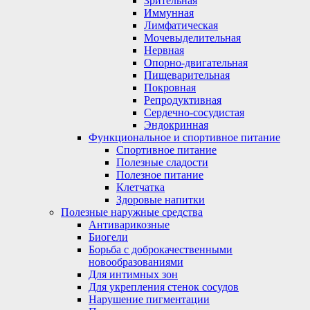
Зрительная
Иммунная
Лимфатическая
Мочевыделительная
Нервная
Опорно-двигательная
Пищеварительная
Покровная
Репродуктивная
Сердечно-сосудистая
Эндокринная
Функциональное и спортивное питание
Спортивное питание
Полезные сладости
Полезное питание
Клетчатка
Здоровые напитки
Полезные наружные средства
Антиварикозные
Биогели
Борьба с доброкачественными
новообразованиями
Для интимных зон
Для укрепления стенок сосудов
Нарушение пигментации