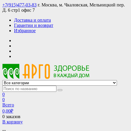
Skip
+7(915)477-03-83
г. Москва, м. Чкаловская, Мельницкий пер.
to
Д. 6 стр1 офис 7
content
Доставка и оплата
Гарантии и возврат
Избранное
АРГО интернет магазин, доставка в Москве и по всей России
АРГО каталог каталог продукции, официальные цены
0
0
Всего
0,00
₽
0 заказов
В корзину