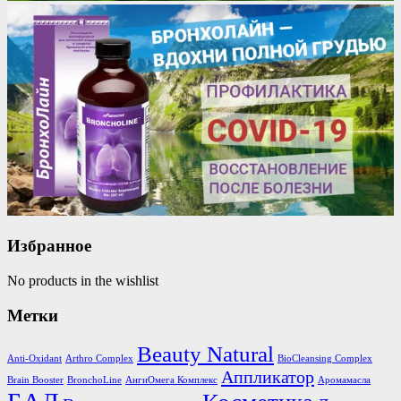
Избранное
No products in the wishlist
Метки
Beauty Natural
Anti-Oxidant
Arthro Complex
BioCleansing Complex
Аппликатор
Brain Booster
BronchoLine
АнгиОмега Комплекс
Аромамасла