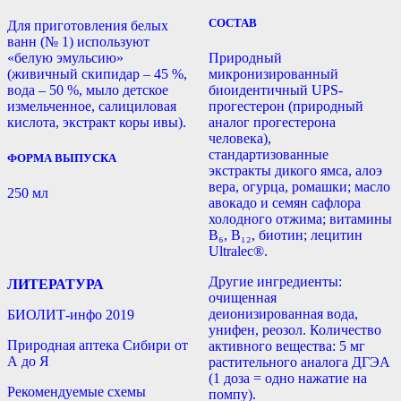
СОСТАВ
Для приготовления белых
ванн (№ 1) используют
«белую эмульсию»
Природный
(живичный скипидар – 45 %,
микронизированный
вода – 50 %, мыло детское
биоидентичный UPS-
измельченное, салициловая
прогестерон (природный
кислота, экстракт коры ивы).
аналог прогестерона
человека),
стандартизованные
ФОРМА ВЫПУСКА
экстракты дикого ямса, алоэ
вера, огурца, ромашки; масло
250 мл
авокадо и семян сафлора
холодного отжима; витамины
В₆, В₁₂, биотин; лецитин
Ultralec®.
Другие ингредиенты:
ЛИТЕРАТУРА
очищенная
деионизированная вода,
БИОЛИТ-инфо 2019
унифен, реозол. Количество
Природная аптека Сибири от
активного вещества: 5 мг
А до Я
растительного аналога ДГЭА
(1 доза = одно нажатие на
Рекомендуемые схемы
помпу).