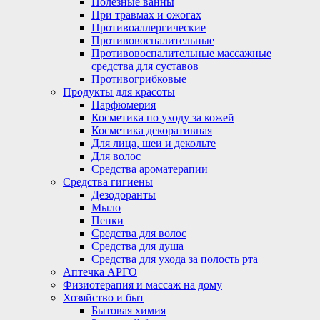
Полезные ванны
При травмах и ожогах
Противоаллергические
Противовоспалительные
Противовоспалительные массажные
средства для суставов
Противогрибковые
Продукты для красоты
Парфюмерия
Косметика по уходу за кожей
Косметика декоративная
Для лица, шеи и декольте
Для волос
Средства ароматерапии
Средства гигиены
Дезодоранты
Мыло
Пенки
Средства для волос
Средства для душа
Средства для ухода за полость рта
Аптечка АРГО
Физиотерапия и массаж на дому
Хозяйство и быт
Бытовая химия