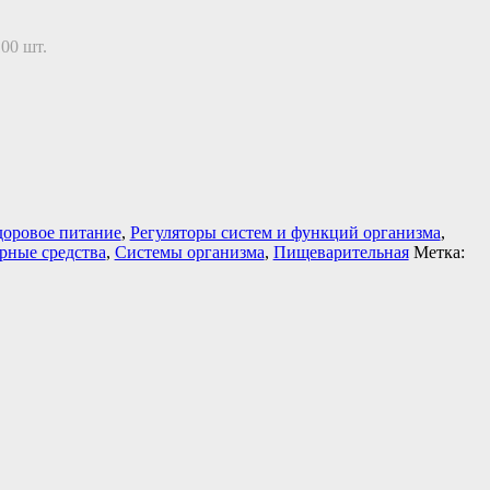
00 шт.
доровое питание
,
Регуляторы систем и функций организма
,
рные средства
,
Системы организма
,
Пищеварительная
Метка: