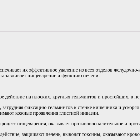
еспечивает их эффективное удаление из всех отделов желудочно-
станавливает пищеварение и функцию печени.
е действие на плоских, круглых гельминтов и простейших, в пе
 затрудняя фиксацию гельминтов к стенке кишечника и ускоряя 
нимают кожные проявления глистной инвазии.
процесс пищеварения, оказывает противовоспалительное и прот
действие, защищают печень, выводят токсины, оказывают кров