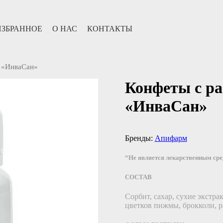
ИЗБРАННОЕ
О НАС
КОНТАКТЫ
и «ИнваСан»
Конфеты с р
«ИнваСан»
Бренды:
Апифарм
“Не является лекарственным ср
СОСТАВ
Сорбит, сахар, сухие экстра
цветков пижмы, брокколи, 