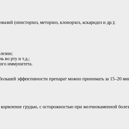
азий (описторхоз, меторхоз, клонорхоз, аскаридоз и др.);
лезни;
 во рту и т.д.;
ого иммунитета.
аибольшей эффективности препарат можно принимать за 15–20 мин
 кормление грудью, с осторожностью при желчнокаменной болез