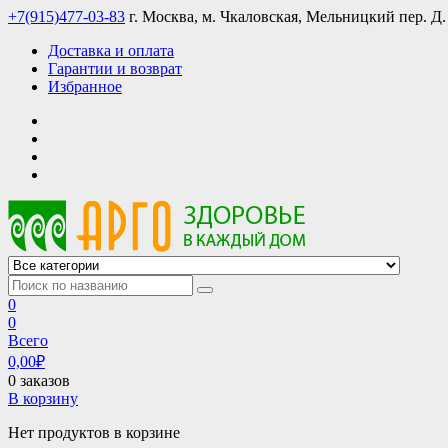
Skip
+7(915)477-03-83
г. Москва, м. Чкаловская, Мельницкий пер. Д.
to
Доставка и оплата
content
Гарантии и возврат
Избранное
АРГО интернет магазин, доставка в Москве и по всей России
АРГО каталог каталог продукции, официальные цены
0
0
Всего
0,00
₽
0 заказов
В корзину
Нет продуктов в корзине