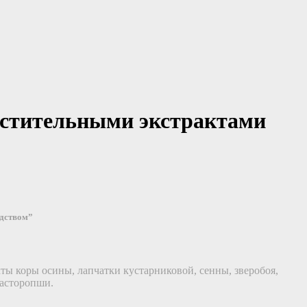
астительными экстрактами
едством”
кты коры осины, лапчатки кустарниковой, сенны, зверобоя,
расторопши.