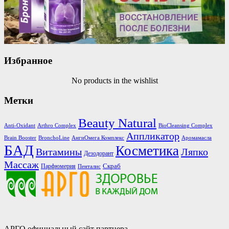
Избранное
No products in the wishlist
Метки
Beauty Natural
Anti-Oxidant
Arthro Complex
BioCleansing Complex
Аппликатор
Brain Booster
BronchoLine
АнгиОмега Комплекс
Аромамасла
БАД
Косметика
Витамины
Ляпко
Дезодорант
Массаж
Скраб
Парфюмерия
Пенталис
АРГО официальный сайт партнера