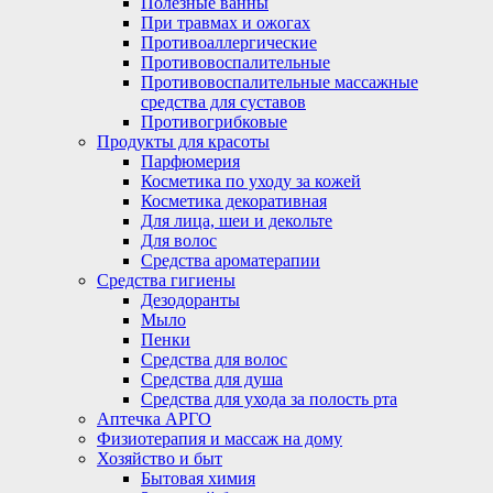
Полезные ванны
При травмах и ожогах
Противоаллергические
Противовоспалительные
Противовоспалительные массажные
средства для суставов
Противогрибковые
Продукты для красоты
Парфюмерия
Косметика по уходу за кожей
Косметика декоративная
Для лица, шеи и декольте
Для волос
Средства ароматерапии
Средства гигиены
Дезодоранты
Мыло
Пенки
Средства для волос
Средства для душа
Средства для ухода за полость рта
Аптечка АРГО
Физиотерапия и массаж на дому
Хозяйство и быт
Бытовая химия