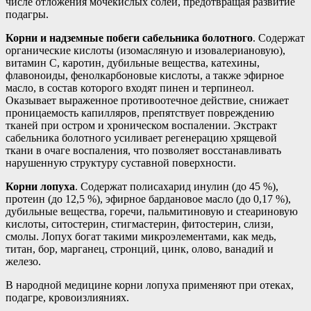
числе отложения мочекислых солей, предотвращая развитие
подагры.
Корни и надземные побеги сабельника болотного
. Содержат
органические кислоты (изомасляную и изовалериановую),
витамин С, каротин, дубильные вещества, катехины,
флавоноиды, фенолкарбоновые кислоты, а также эфирное
масло, в состав которого входят пинен и терпинеол.
Оказывает выраженное противоотечное действие, снижает
проницаемость капилляров, препятствует повреждению
тканей при остром и хроническом воспалении. Экстракт
сабельника болотного усиливает регенерацию хрящевой
ткани в очаге воспаления, что позволяет восстанавливать
нарушенную структуру суставной поверхности.
Корни лопуха
. Содержат полисахарид инулин (до 45 %),
протеин (до 12,5 %), эфирное бардановое масло (до 0,17 %),
дубильные вещества, горечи, пальмитиновую и стеариновую
кислоты, ситостерин, стигмастерин, фитостерин, слизи,
смолы. Лопух богат такими микроэлементами, как медь,
титан, бор, марганец, стронций, цинк, олово, ванадий и
железо.
В народной медицине корни лопуха применяют при отеках,
подагре, кровоизлияниях.