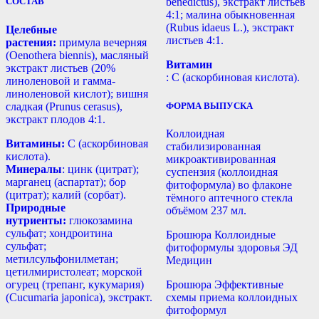
СОСТАВ
benedictus), экстракт листьев
4:1; малина обыкновенная
(Rubus idaeus L.), экстракт
Целебные
листьев 4:1.
растения:
примула вечерняя
(Oenothera biennis), масляный
Витамин
экстракт листьев (20%
: С (аскорбиновая кислота).
линоленовой и гамма-
линоленовой кислот); вишня
сладкая (Prunus cerasus),
ФОРМА ВЫПУСКА
экстракт плодов 4:1.
Коллоидная
Витамины:
С (аскорбиновая
стабилизированная
кислота).
микроактивированная
Минералы
: цинк (цитрат);
суспензия (коллоидная
марганец (аспартат); бор
фитоформула) во флаконе
(цитрат); калий (сорбат).
тёмного аптечного стекла
Природные
объёмом 237 мл.
нутриенты:
глюкозамина
сульфат; хондроитина
Брошюра Коллоидные
сульфат;
фитоформулы здоровья ЭД
метилсульфонилметан;
Медицин
цетилмиристолеат; морской
огурец (трепанг, кукумария)
Брошюра Эффективные
(Cucumaria japonica), экстракт.
схемы приема коллоидных
фитоформул