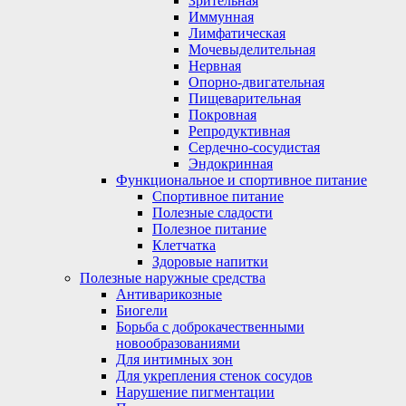
Зрительная
Иммунная
Лимфатическая
Мочевыделительная
Нервная
Опорно-двигательная
Пищеварительная
Покровная
Репродуктивная
Сердечно-сосудистая
Эндокринная
Функциональное и спортивное питание
Спортивное питание
Полезные сладости
Полезное питание
Клетчатка
Здоровые напитки
Полезные наружные средства
Антиварикозные
Биогели
Борьба с доброкачественными
новообразованиями
Для интимных зон
Для укрепления стенок сосудов
Нарушение пигментации