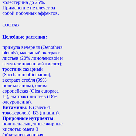
холестерина до 25%.
Применение не влечет за
собой побочных эффектов.
СОСТАВ
Целебные растения:
примула вечерняя (Oenothera
biennis), масляный экстракт
листьев (20% линоленовой и
гамма-линоленовой кислот);
тростник сахарный
(Saccharum officinarum),
экстракт стебля (99%
поликосанола); олива
европейская (Olea europaea
L.), экстракт листьев (18%
олеуропеина).
Витамины:
Е (смесь d-
токоферолов), B3 (ниацин).
Природные нутриенты
:
полиненасыщенные жирные
кислоты: омега-3
(эйкозапентаеновая,