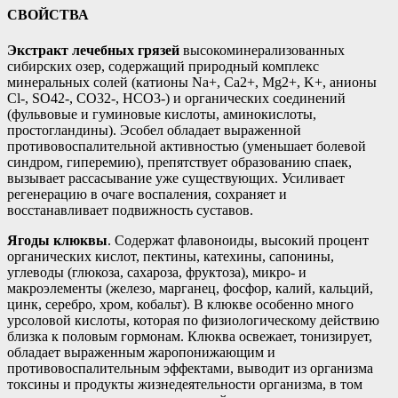
СВОЙСТВА
Экстракт лечебных грязей
высокоминерализованных
сибирских озер, содержащий природный комплекс
минеральных солей (катионы Na+, Ca2+, Mg2+, K+, анионы
Cl-, SO42-, CO32-, HCO3-) и органических соединений
(фульвовые и гуминовые кислоты, аминокислоты,
простогландины). Эсобел обладает выраженной
противовоспалительной активностью (уменьшает болевой
синдром, гиперемию), препятствует образованию спаек,
вызывает рассасывание уже существующих. Усиливает
регенерацию в очаге воспаления, сохраняет и
восстанавливает подвижность суставов.
Ягоды клюквы
. Содержат флавоноиды, высокий процент
органических кислот, пектины, катехины, сапонины,
углеводы (глюкоза, сахароза, фруктоза), микро- и
макроэлементы (железо, марганец, фосфор, калий, кальций,
цинк, серебро, хром, кобальт). В клюкве особенно много
урсоловой кислоты, которая по физиологическому действию
близка к половым гормонам. Клюква освежает, тонизирует,
обладает выраженным жаропонижающим и
противовоспалительным эффектами, выводит из организма
токсины и продукты жизнедеятельности организма, в том