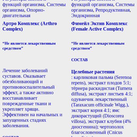
функций организма
,
Системы
функций организма
,
Системы
организма
,
Опорно-
организма
,
Репродуктивная
,
двигательная
Эндокринная
Артро Комплекс (Arthro
Фимейл Эктив Комплекс
Complex)
(Female Active Complex)
“Не является лекарственным
“Не является лекарственным
средством”
средством”
СОСТАВ
Лечение заболеваний
Целебные растения
суставов. Оказывает
: карликовая пальма (Serenoa
обезболивающий и
repens), экстракт плодов 5:1;
противовоспалительный
тёрнера раскидистая (Turnera
эффект, а также активно
diffusa), экстракт листьев 4:1;
восстанавливает
одуванчик лекарственный
поврежденные ткани и
(Taraxacum officinale Wigg.),
укрепляет хрящи.
экстракт корня 4:1; ямс
Эффективен на начальных и
дикорастущий (Dioscorea
запущенных стадиях
villosa), экстракт клубня (4%
заболевания.
диосгенина); чертополох
благословенный (Cnicus