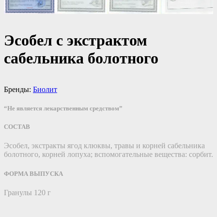
Эсобел с экстрактом
сабельника болотного
Бренды:
Биолит
“Не является лекарственным средством”
СОСТАВ
Эсобел, экстракты ягод клюквы, травы и корней сабельника
болотного, корней лопуха; вспомогательные вещества: сорбит.
ФОРМА ВЫПУСКА
Гранулы 120 г