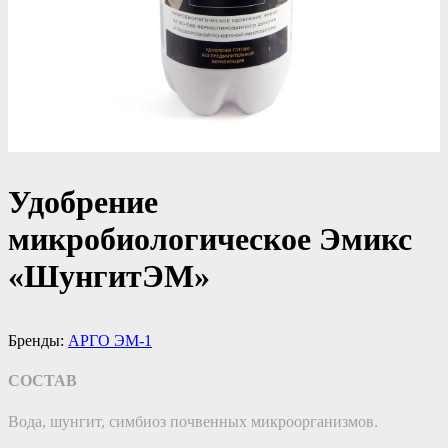
Удобрение
микробиологическое Эмикс
«ШунгитЭМ»
Бренды:
АРГО ЭМ-1
СОСТАВ
Вода, шунгит, симбиоз почвенных микроорганизмов.