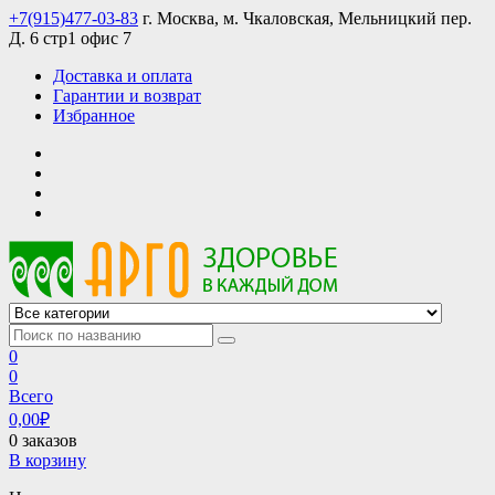
Skip
+7(915)477-03-83
г. Москва, м. Чкаловская, Мельницкий пер.
to
Д. 6 стр1 офис 7
content
Доставка и оплата
Гарантии и возврат
Избранное
АРГО интернет магазин, доставка в Москве и по всей России
АРГО каталог каталог продукции, официальные цены
0
0
Всего
0,00
₽
0 заказов
В корзину