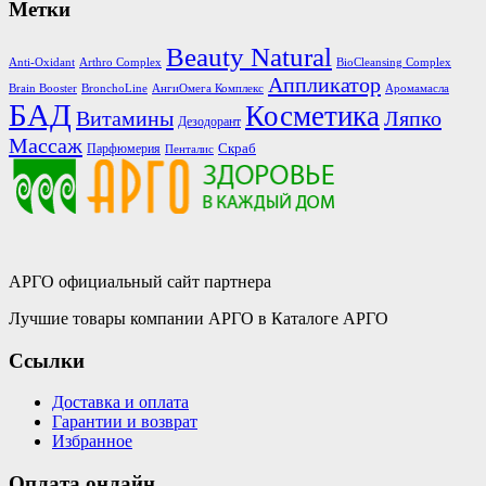
Метки
Beauty Natural
Anti-Oxidant
Arthro Complex
BioCleansing Complex
Аппликатор
Brain Booster
BronchoLine
АнгиОмега Комплекс
Аромамасла
БАД
Косметика
Витамины
Ляпко
Дезодорант
Массаж
Скраб
Парфюмерия
Пенталис
АРГО официальный сайт партнера
Лучшие товары компании АРГО в Каталоге АРГО
Ссылки
Доставка и оплата
Гарантии и возврат
Избранное
Оплата онлайн