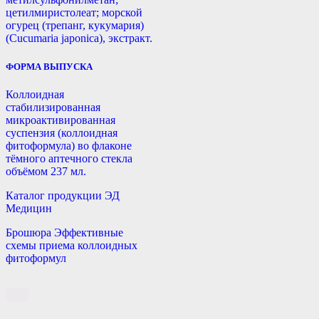
цетилмиристолеат; морской
огурец (трепанг, кукумария)
(Cucumaria japonica), экстракт.
ФОРМА ВЫПУСКА
Коллоидная
стабилизированная
микроактивированная
суспензия (коллоидная
фитоформула) во флаконе
тёмного аптечного стекла
объёмом 237 мл.
Каталог продукции ЭД
Медицин
Брошюра Эффективные
схемы приема коллоидных
фитоформул