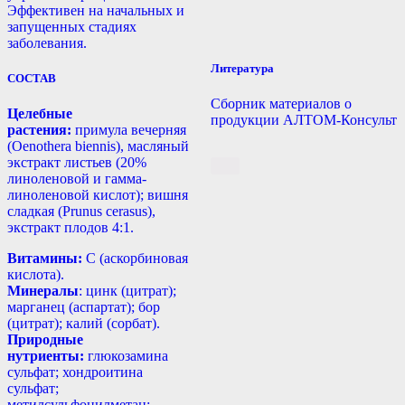
Эффективен на начальных и
запущенных стадиях
заболевания.
Литература
СОСТАВ
Сборник материалов о
Целебные
продукции АЛТОМ-Консульт
растения:
примула вечерняя
(Oenothera biennis), масляный
экстракт листьев (20%
линоленовой и гамма-
линоленовой кислот); вишня
сладкая (Prunus cerasus),
экстракт плодов 4:1.
Витамины:
С (аскорбиновая
кислота).
Минералы
: цинк (цитрат);
марганец (аспартат); бор
(цитрат); калий (сорбат).
Природные
нутриенты:
глюкозамина
сульфат; хондроитина
сульфат;
метилсульфонилметан;