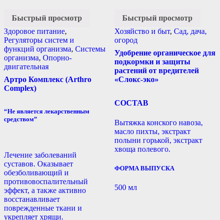
Быстрый просмотр
Быстрый просмотр
Здоровое питание
,
Хозяйство и быт
,
Сад, дача,
Регуляторы систем и
огород
функций организма
,
Системы
Удобрение органическое для
организма
,
Опорно-
подкормки и защиты
двигательная
растений от вредителей
Артро Комплекс (Arthro
«Слокс-эко»
Complex)
СОСТАВ
“Не является лекарственным
средством”
Вытяжка конского навоза,
масло пихты, экстракт
полыни горькой, экстракт
хвоща полевого.
Лечение заболеваний
суставов. Оказывает
ФОРМА ВЫПУСКА
обезболивающий и
противовоспалительный
500 мл
эффект, а также активно
восстанавливает
поврежденные ткани и
укрепляет хрящи.