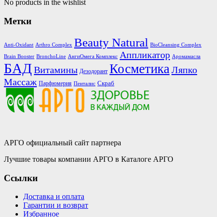
No products in the wishlist
Метки
Beauty Natural
Anti-Oxidant
Arthro Complex
BioCleansing Complex
Аппликатор
Brain Booster
BronchoLine
АнгиОмега Комплекс
Аромамасла
БАД
Косметика
Витамины
Ляпко
Дезодорант
Массаж
Скраб
Парфюмерия
Пенталис
АРГО официальный сайт партнера
Лучшие товары компании АРГО в Каталоге АРГО
Ссылки
Доставка и оплата
Гарантии и возврат
Избранное