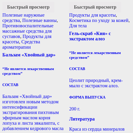
Быстрый просмотр
Быстрый просмотр
Полезные наружные
Продукты для красоты
,
средства
,
Полезные ванны
,
Косметика по уходу за кожей
,
Противовоспалительные
Для тела
массажные средства для
Гель-скраб «Кия» с
суставов
,
Продукты для
экстрактом алоэ
красоты
,
Средства
ароматерапии
“Не является лекарственным
Бальзам «Хвойный дар»
средством”
“Не является лекарственным
СОСТАВ
средством”
Цеолит природный, крем-
СОСТАВ
мыло с экстрактом алоэ.
Бальзам «Хвойный дар»
ФОРМА ВЫПУСКА
изготовлен новым методом
интенсификации
200 г.
экстрагирования пихтовым
эфирным маслом корня
Литература
лопуха и листа эвкалипта, с
добавлением кедрового масла
Краса из сердца минералов