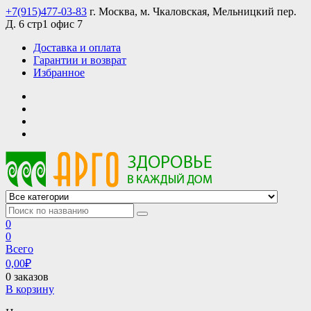
Skip
+7(915)477-03-83
г. Москва, м. Чкаловская, Мельницкий пер.
to
Д. 6 стр1 офис 7
content
Доставка и оплата
Гарантии и возврат
Избранное
АРГО интернет магазин, доставка в Москве и по всей России
АРГО каталог каталог продукции, официальные цены
0
0
Всего
0,00
₽
0 заказов
В корзину