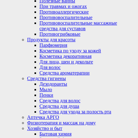
Полезные ванны
При травмах и ожогах
Противоаллергические
Противовоспалительные
Противовоспалительные массажные
средства для суставов
Противогрибковые
Продукты для красоты
Парфюмерия
Косметика по уходу за кожей
Косметика декоративная
Для лица, шеи и декольте
Для волос
Средства ароматерапии
Средства гигиены
Дезодоранты
Мыло
Пенки
Средства для волос
Средства для душа
Средства для ухода за полость рта
Аптечка АРГО
Физиотерапия и массаж на дому
Хозяйство и быт
Бытовая химия