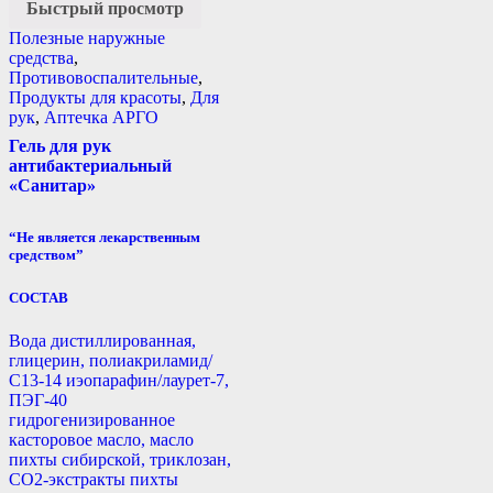
Быстрый просмотр
Полезные наружные
средства
,
Противовоспалительные
,
Продукты для красоты
,
Для
рук
,
Аптечка АРГО
Гель для рук
антибактериальный
«Санитар»
“Не является лекарственным
средством”
СОСТАВ
Вода дистиллированная,
глицерин, полиакриламид/
С13-14 иэопарафин/лаурет-7,
ПЭГ-40
гидрогенизированное
касторовое масло, масло
пихты сибирской, триклозан,
СО2-экстракты пихты