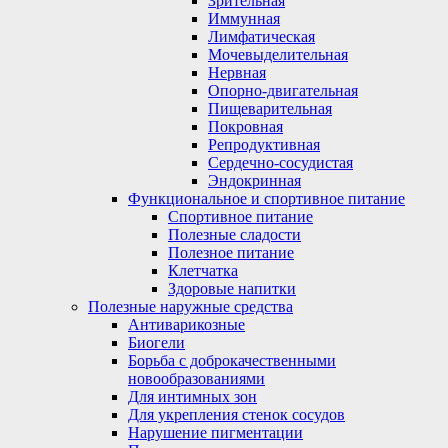
Зрительная
Иммунная
Лимфатическая
Мочевыделительная
Нервная
Опорно-двигательная
Пищеварительная
Покровная
Репродуктивная
Сердечно-сосудистая
Эндокринная
Функциональное и спортивное питание
Спортивное питание
Полезные сладости
Полезное питание
Клетчатка
Здоровые напитки
Полезные наружные средства
Антиварикозные
Биогели
Борьба с доброкачественными
новообразованиями
Для интимных зон
Для укрепления стенок сосудов
Нарушение пигментации