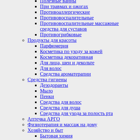
Полезные ванны
При травмах и ожогах
Противоаллергические
Противовоспалительные
Противовоспалительные массажные
средства для суставов
Противогрибковые
Продукты для красоты
Парфюмерия
Косметика по уходу за кожей
Косметика декоративная
Для лица, шеи и декольте
Для волос
Средства ароматерапии
Средства гигиены
Дезодоранты
Мыло
Пенки
Средства для волос
Средства для душа
Средства для ухода за полость рта
Аптечка АРГО
Физиотерапия и массаж на дому
Хозяйство и быт
Бытовая химия