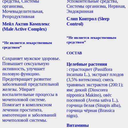
средства
,
Системы
Успокоительные средства
,
организма
,
Системы организма
,
Нервная
,
Мочевыделительная
,
Эндокринная
Репродуктивная
Слип Контрол (Sleep
Мейл Актив Комплекс
Control)
(Male Active Complex)
“Не является лекарственным
средством”
“Не является лекарственным
средством”
СОСТАВ
Сохраняет мужское здоровье.
Повышает сексуальную
Целебные растения
активность, улучшает
: страстоцвет (Passiflora
половую функцию.
incarnata L.), экстракт плодов
Предотвращает развитие
(3,5% витексина); смесь
заболеваний предстательной
травяных экстрактов (200:1);
железы. Убирает
ямс дикий (Dioscorea
воспалительные процессы в
nipponica Makino), овёс
мочеполовой системе.
посевной (Avena sativa L.),
Помогает в комплексном
горчица белая (Sinapis alba),
лечении простатита,
горчица чёрная (Brassica
импотенции и заболеваний
nigra).
мочеполовой системы.
Витамины