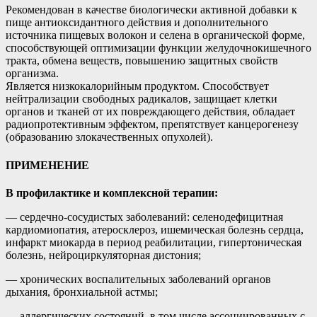
Рекомендован в качестве биологически активной добавки к
пище антиоксидантного действия и дополнительного
источника пищевых волокон и селена в органической форме,
способствующей оптимизации функции желудочнокишечного
тракта, обмена веществ, повышению защитных свойств
организма.
Является низкокалорийным продуктом. Способствует
нейтрализации свободных радикалов, защищает клетки
органов и тканей от их повреждающего действия, обладает
радиопротективным эффектом, препятствует канцерогенезу
(образованию злокачественных опухолей).
ПРИМЕНЕНИЕ
В профилактике и комплексной терапии:
— сердечно-сосудистых заболеваний: селенодефицитная
кардиомиопатия, атеросклероз, ишемическая болезнь сердца,
инфаркт миокарда в период реабилитации, гипертоническая
болезнь, нейроциркуляторная дистония;
— хронических воспалительных заболеваний органов
дыхания, бронхиальной астмы;
— аллергических состояний, в том числе ассоциированных с