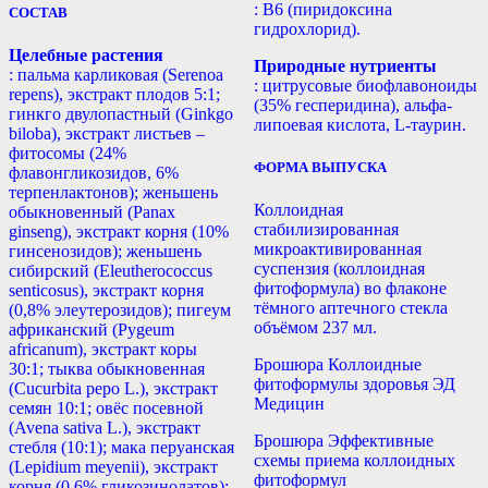
: B6 (пиридоксина
СОСТАВ
гидрохлорид).
Целебные растения
Природные нутриенты
: пальма карликовая (Serenoa
: цитрусовые биофлавоноиды
repens), экстракт плодов 5:1;
(35% гесперидина), альфа-
гинкго двулопастный (Ginkgo
липоевая кислота, L-таурин.
biloba), экстракт листьев –
фитосомы (24%
ФОРМА ВЫПУСКА
флавонгликозидов, 6%
терпенлактонов); женьшень
Коллоидная
обыкновенный (Panax
стабилизированная
ginseng), экстракт корня (10%
микроактивированная
гинсенозидов); женьшень
суспензия (коллоидная
сибирский (Eleutherococcus
фитоформула) во флаконе
senticosus), экстракт корня
тёмного аптечного стекла
(0,8% элеутерозидов); пигеум
объёмом 237 мл.
африканский (Pygeum
africanum), экстракт коры
Брошюра Коллоидные
30:1; тыква обыкновенная
фитоформулы здоровья ЭД
(Cucurbita реро L.), экстракт
Медицин
семян 10:1; овёс посевной
(Avena sativa L.), экстракт
Брошюра Эффективные
стебля (10:1); мака перуанская
схемы приема коллоидных
(Lepidium meyenii), экстракт
фитоформул
корня (0,6% гликозинолатов);