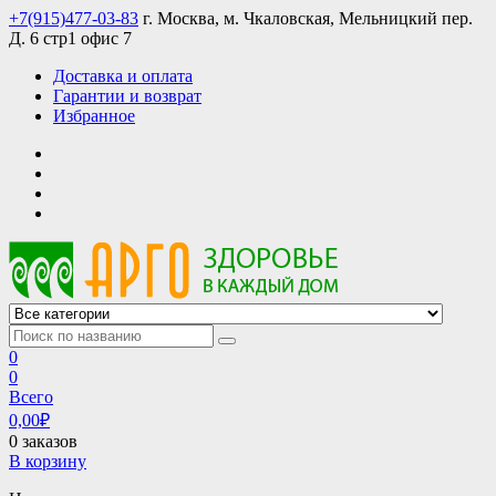
Skip
+7(915)477-03-83
г. Москва, м. Чкаловская, Мельницкий пер.
to
Д. 6 стр1 офис 7
content
Доставка и оплата
Гарантии и возврат
Избранное
АРГО интернет магазин, доставка в Москве и по всей России
АРГО каталог каталог продукции, официальные цены
0
0
Всего
0,00
₽
0 заказов
В корзину