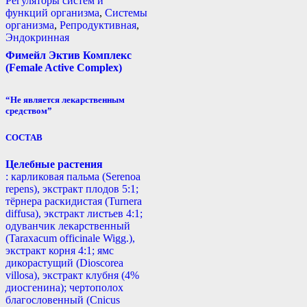
Регуляторы систем и
функций организма
,
Системы
организма
,
Репродуктивная
,
Эндокринная
Фимейл Эктив Комплекс
(Female Active Complex)
“Не является лекарственным
средством”
СОСТАВ
Целебные растения
: карликовая пальма (Serenoa
repens), экстракт плодов 5:1;
тёрнера раскидистая (Turnera
diffusa), экстракт листьев 4:1;
одуванчик лекарственный
(Taraxacum officinale Wigg.),
экстракт корня 4:1; ямс
дикорастущий (Dioscorea
villosa), экстракт клубня (4%
диосгенина); чертополох
благословенный (Cnicus