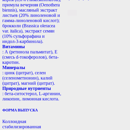
примула вечерняя (Oenothera
biennis), масляный экстракт
листьев (20% линоленовой и
гамма-линоленовой кислот);
брокколи (Brassica oleracea
var. italica), экстракт семян
(10% сульфорафана и
индол-3-карбинола).
Витамины
: А (ретинола пальмитат), Е
(смесь d-токоферолов), бета-
каротин.
Минералы
: цинк (цитрат), селен
(селенометионин), калий
(цитрат), магний (цитрат).
Природные нутриенты
: бета-ситостерол, L-аргинин,
ликопин, лимонная кислота.
ФОРМА ВЫПУСКА
Коллоидная
стабилизированная