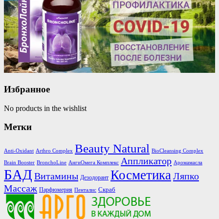
Избранное
No products in the wishlist
Метки
Beauty Natural
Anti-Oxidant
Arthro Complex
BioCleansing Complex
Аппликатор
Brain Booster
BronchoLine
АнгиОмега Комплекс
Аромамасла
БАД
Косметика
Витамины
Ляпко
Дезодорант
Массаж
Скраб
Парфюмерия
Пенталис