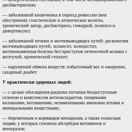
дисбактериозом;
— заболеваний кишечника в период ремиссии (вне
обострения): спастические и атонические колиты,
хронический запор, дисбактериоз, геморрой, полипоз и
дивертикулез;
— заболеваний печени и желчевыводящих путей: дискинезия
желчевыводящих путей, холангит, холецистит,
желчнокаменная болезнь без приступов печеночной колики с
желтухой, хронический гепатит;
— нарушений обмена веществ: избыточный вес и ожирение,
сахарный диабет.
У практически здоровых людей:
— с целью обогащения рациона питания биодоступным
селеном и комплексом антиоксидантов, пищевыми
волокнами, витаминами, незаменимыми аминокислотами и
минеральными веществами;
— беременным и кормящим женщинам, а также пожилым
людям, у которых снижена абсорбция витаминов и
минералов;