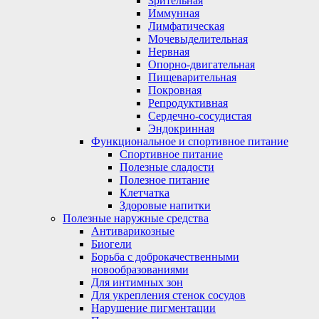
Зрительная
Иммунная
Лимфатическая
Мочевыделительная
Нервная
Опорно-двигательная
Пищеварительная
Покровная
Репродуктивная
Сердечно-сосудистая
Эндокринная
Функциональное и спортивное питание
Спортивное питание
Полезные сладости
Полезное питание
Клетчатка
Здоровые напитки
Полезные наружные средства
Антиварикозные
Биогели
Борьба с доброкачественными
новообразованиями
Для интимных зон
Для укрепления стенок сосудов
Нарушение пигментации