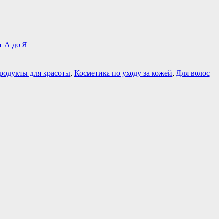
т А до Я
родукты для красоты
,
Косметика по уходу за кожей
,
Для волос