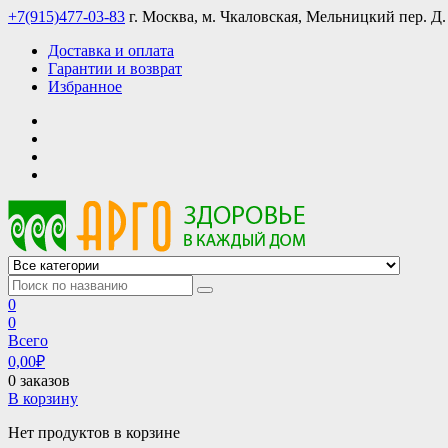
Skip
+7(915)477-03-83
г. Москва, м. Чкаловская, Мельницкий пер. Д.
to
Доставка и оплата
content
Гарантии и возврат
Избранное
АРГО интернет магазин, доставка в Москве и по всей России
АРГО каталог каталог продукции, официальные цены
0
0
Всего
0,00
₽
0 заказов
В корзину
Нет продуктов в корзине