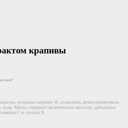
трактом крапивы
едством”
лецитин, нутрилан кератин W, аллантоин, фенилтриметикон,
G, вода. Маска содержит органические кислоты, дубильные
итамины С и группы В.