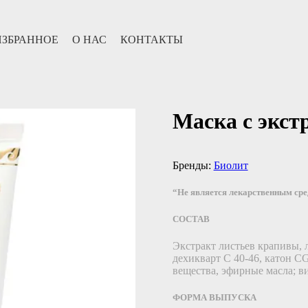
ИЗБРАННОЕ
О НАС
КОНТАКТЫ
Маска с экс
Бренды:
Биолит
“Не является лекарственным ср
СОСТАВ
Экстракт листьев крапивы, 
дехикварт С 40-46, катон C
вещества, эфирные масла; в
ФОРМА ВЫПУСКА