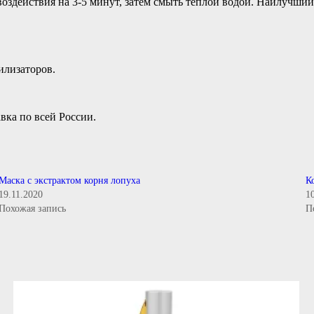
воздействия на 3-5 минут, затем смыть тёплой водой. Наилучший
илизаторов.
вка по всей России.
Маска с экстрактом корня лопуха
К
19.11.2020
1
Похожая запись
П