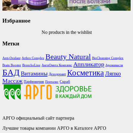
Избранное
No products in the wishlist
Метки
Beauty Natural
Anti-Oxidant
Arthro Complex
BioCleansing Complex
Аппликатор
Brain Booster
BronchoLine
АнгиОмега Комплекс
Аромамасла
БАД
Косметика
Витамины
Ляпко
Дезодорант
Массаж
Скраб
Парфюмерия
Пенталис
АРГО официальный сайт партнера
Лучшие товары компании АРГО в Каталоге АРГО