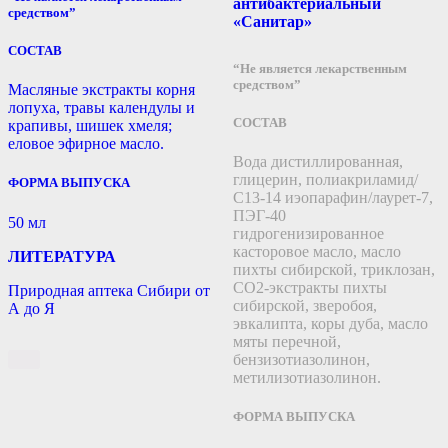
антибактериальный
средством”
«Санитар»
СОСТАВ
“Не является лекарственным
средством”
Масляные экстракты корня
лопуха, травы календулы и
СОСТАВ
крапивы, шишек хмеля;
еловое эфирное масло.
Вода дистиллированная,
глицерин, полиакриламид/
ФОРМА ВЫПУСКА
С13-14 иэопарафин/лаурет-7,
ПЭГ-40
50 мл
гидрогенизированное
касторовое масло, масло
ЛИТЕРАТУРА
пихты сибирской, триклозан,
СО2-экстракты пихты
Природная аптека Сибири от
сибирской, зверобоя,
А до Я
эвкалипта, коры дуба, масло
мяты перечной,
бензизотиазолинон,
метилизотиазолинон.
ФОРМА ВЫПУСКА