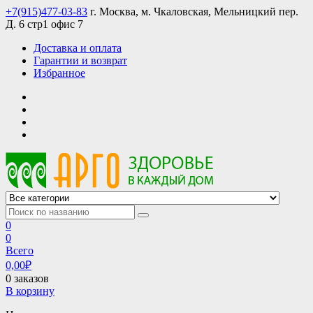
Skip
+7(915)477-03-83
г. Москва, м. Чкаловская, Мельницкий пер.
to
Д. 6 стр1 офис 7
content
Доставка и оплата
Гарантии и возврат
Избранное
АРГО интернет магазин, доставка в Москве и по всей России
АРГО каталог каталог продукции, официальные цены
0
0
Всего
0,00
₽
0 заказов
В корзину