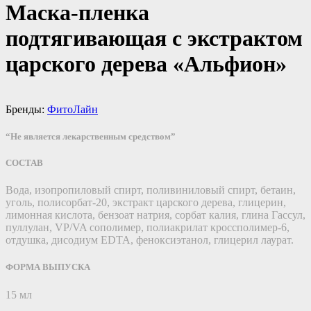
Маска-пленка
подтягивающая с экстрактом
царского дерева «Альфион»
Бренды:
ФитоЛайн
“Не является лекарственным средством”
СОСТАВ
Вода, изопропиловый спирт, поливиниловый спирт, бетаин,
уголь, полисорбат-20, экстракт царского дерева, глицерин,
лимонная кислота, бензоат натрия, сорбат калия, глина Гассул,
пуллулан, VP/VA сополимер, полиакрилат кроссполимер-6,
отдушка, дисодиум EDTA, феноксиэтанол, глицерил лаурат.
ФОРМА ВЫПУСКА
15 мл