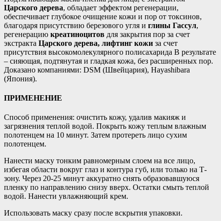
Царского дерева
, обладает эффектом регенерации,
обеспечивает глубокое очищение кожи и пор от токсинов,
благодаря присутствию березового угля и
глины Гассул
,
регенерацию
креатиноцитов
для закрытия пор за счет
экстракта
Царского дерева, лифтинг кожи
за счет
присутствия высокомолекулярного полисахарида В результате
– сияющая, подтянутая и гладкая кожа, без расширенных пор.
Доказано компаниями: DSM (Швейцария), Hayashibara
(Япония).
ПРИМЕНЕНИЕ
Способ применения: очистить кожу, удалив макияж и
загрязнения теплой водой. Покрыть кожу теплым влажным
полотенцем на 10 минут. Затем протереть лицо сухим
полотенцем.
Нанести маску тонким равномерным слоем на все лицо,
избегая области вокруг глаз и контура губ, или только на Т-
зону. Через 20-25 минут аккуратно снять образовавшуюся
пленку по направлению снизу вверх. Остатки смыть теплой
водой. Нанести увлажняющий крем.
Использовать маску сразу после вскрытия упаковки.