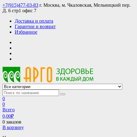
Skip
+7(915)477-03-83
г. Москва, м. Чкаловская, Мельницкий пер.
to
Д. 6 стр1 офис 7
content
Доставка и оплата
Гарантии и возврат
Избранное
АРГО интернет магазин, доставка в Москве и по всей России
АРГО каталог каталог продукции, официальные цены
0
0
Всего
0,00
₽
0 заказов
В корзину