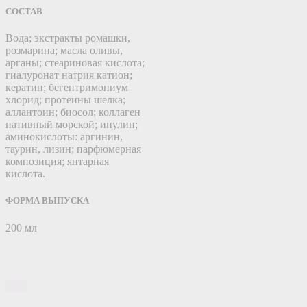
СОСТАВ
Вода; экстракты ромашки,
розмарина; масла оливы,
арганы; стеариновая кислота;
гиалуронат натрия катион;
кератин; бегентримониум
хлорид; протеины шелка;
аллантоин; биосол; коллаген
нативный морской; инулин;
аминокислоты: аргинин,
таурин, лизин; парфюмерная
композиция; янтарная
кислота.
ФОРМА ВЫПУСКА
200 мл