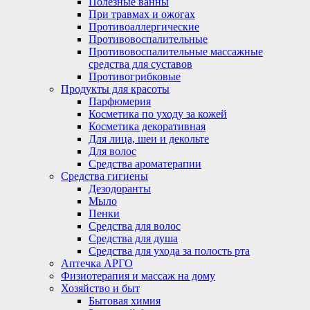
Полезные ванны
При травмах и ожогах
Противоаллергические
Противовоспалительные
Противовоспалительные массажные
средства для суставов
Противогрибковые
Продукты для красоты
Парфюмерия
Косметика по уходу за кожей
Косметика декоративная
Для лица, шеи и декольте
Для волос
Средства ароматерапии
Средства гигиены
Дезодоранты
Мыло
Пенки
Средства для волос
Средства для душа
Средства для ухода за полость рта
Аптечка АРГО
Физиотерапия и массаж на дому
Хозяйство и быт
Бытовая химия