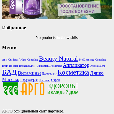
Избранное
No products in the wishlist
Метки
Beauty Natural
Anti-Oxidant
Arthro Complex
BioCleansing Complex
Аппликатор
Brain Booster
BronchoLine
АнгиОмега Комплекс
Аромамасла
БАД
Косметика
Витамины
Ляпко
Дезодорант
Массаж
Скраб
Парфюмерия
Пенталис
АРГО официальный сайт партнера