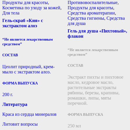
Продукты для красоты
,
Противовоспалительные
,
Косметика по уходу за кожей
,
Продукты для красоты
,
Для тела
Средства ароматерапии
,
Средства гигиены
,
Средства
Гель-скраб «Кия» с
для душа
экстрактом алоэ
Гель для душа «Пихтовый»,
флакон
“Не является лекарственным
средством”
“Не является лекарственным
средством”
СОСТАВ
СОСТАВ
Цеолит природный, крем-
мыло с экстрактом алоэ.
Экстракт пихты и пихтовое
масло, кедровое масло,
ФОРМА ВЫПУСКА
растительные экстракты
рябины, березы, крапивы,
200 г.
ромашки, липы, мяты
перечной.
Литература
Краса из сердца минералов
ФОРМА ВЫПУСКА
Литовит вопросы
250 мл