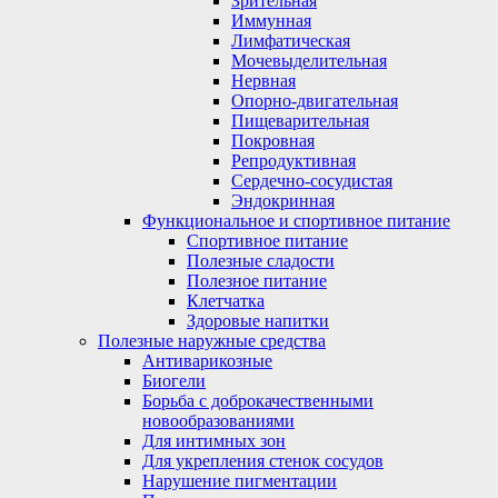
Зрительная
Иммунная
Лимфатическая
Мочевыделительная
Нервная
Опорно-двигательная
Пищеварительная
Покровная
Репродуктивная
Сердечно-сосудистая
Эндокринная
Функциональное и спортивное питание
Спортивное питание
Полезные сладости
Полезное питание
Клетчатка
Здоровые напитки
Полезные наружные средства
Антиварикозные
Биогели
Борьба с доброкачественными
новообразованиями
Для интимных зон
Для укрепления стенок сосудов
Нарушение пигментации