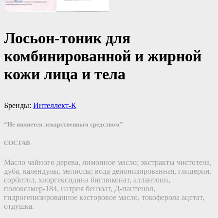
Лосьон-тоник для
комбинированной и жирной
кожи лица и тела
Бренды:
Интеллект-К
“Не является лекарственным средством”
СОСТАВ
Масло чайного дерева, лимонное масло; экстракты чистотела,
дуба, календулы, мелиссы; вода деионизированная, глицерин,
сорбитол, хлоргексидина биглюконат, аллантоин,
полоксамер-184, натрия бензоат, Д-пантенол,
гидрогенизированное касторовое масло, токоферола ацетат,
отдушка.