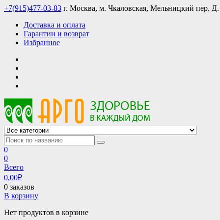
Skip
+7(915)477-03-83
г. Москва, м. Чкаловская, Мельницкий пер. Д.
to
Доставка и оплата
content
Гарантии и возврат
Избранное
АРГО интернет магазин, доставка в Москве и по всей России
АРГО каталог каталог продукции, официальные цены
0
0
Всего
0,00
₽
0 заказов
В корзину
Нет продуктов в корзине