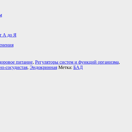
м
т А до Я
енения
доровое питание
,
Регуляторы систем и функций организма
,
но-сосудистая
,
Эндокринная
Метка:
БАД