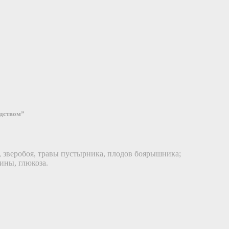
едством”
 зверобоя, травы пустырника, плодов боярышника;
ины, глюкоза.