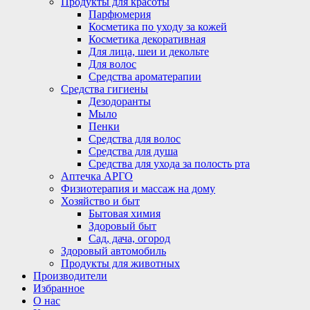
Продукты для красоты
Парфюмерия
Косметика по уходу за кожей
Косметика декоративная
Для лица, шеи и декольте
Для волос
Средства ароматерапии
Средства гигиены
Дезодоранты
Мыло
Пенки
Средства для волос
Средства для душа
Средства для ухода за полость рта
Аптечка АРГО
Физиотерапия и массаж на дому
Хозяйство и быт
Бытовая химия
Здоровый быт
Сад, дача, огород
Здоровый автомобиль
Продукты для животных
Производители
Избранное
О нас