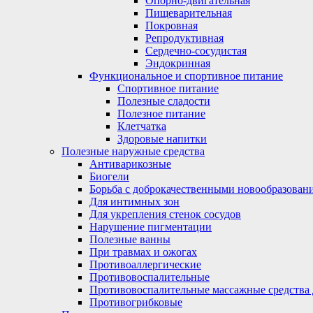
Опорно-двигательная
Пищеварительная
Покровная
Репродуктивная
Сердечно-сосудистая
Эндокринная
Функциональное и спортивное питание
Спортивное питание
Полезные сладости
Полезное питание
Клетчатка
Здоровые напитки
Полезные наружные средства
Антиварикозные
Биогели
Борьба с доброкачественными новообразован
Для интимных зон
Для укрепления стенок сосудов
Нарушение пигментации
Полезные ванны
При травмах и ожогах
Противоаллергические
Противовоспалительные
Противовоспалительные массажные средства 
Противогрибковые