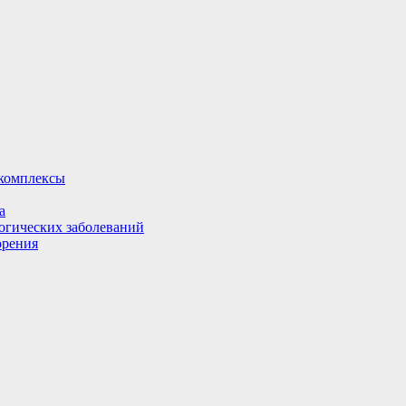
комплексы
а
огических заболеваний
орения