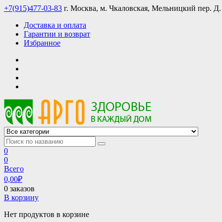
Skip
+7(915)477-03-83
г. Москва, м. Чкаловская, Мельницкий пер. Д.
to
Доставка и оплата
content
Гарантии и возврат
Избранное
АРГО интернет магазин, доставка в Москве и по всей России
АРГО каталог каталог продукции, официальные цены
0
0
Всего
0,00
₽
0 заказов
В корзину
Нет продуктов в корзине