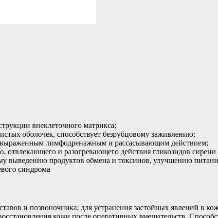
струкции внеклеточного матрикса;
зистых оболочек, способствует безрубцовому заживлению;
лее выраженным лимфодренажным и рассасывающим действием;
о, отвлекающего и разогревающего действия гликозидов сирени 
му выведению продуктов обмена и токсинов, улучшению питани
евого синдрома
ставов и позвоночника; для устранения застойных явлений в ко
восстановления кожи после оперативных вмешательств. Способ