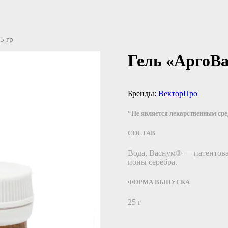
5 гр
Гель «АргоВа
Бренды:
ВекторПро
“Не является лекарственным ср
СОСТАВ
Вода, Васнум® — патентован
ионы серебра.
ФОРМА ВЫПУСКА
25 г