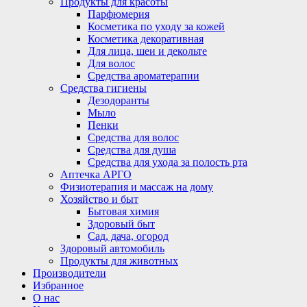
Продукты для красоты
Парфюмерия
Косметика по уходу за кожей
Косметика декоративная
Для лица, шеи и декольте
Для волос
Средства ароматерапии
Средства гигиены
Дезодоранты
Мыло
Пенки
Средства для волос
Средства для душа
Средства для ухода за полость рта
Аптечка АРГО
Физиотерапия и массаж на дому
Хозяйство и быт
Бытовая химия
Здоровый быт
Сад, дача, огород
Здоровый автомобиль
Продукты для животных
Производители
Избранное
О нас