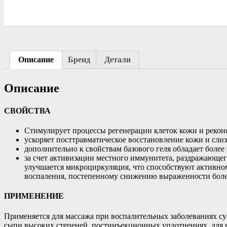
Описание
Бренд
Детали
Описание
СВОЙСТВА
Стимулирует процессы регенерации клеток кожи и рекон
ускоряет посттравматическое восстановление кожи и сли
дополнительно к свойствам базового геля обладает бо
за счет активизации местного иммунитета, раздражающег
улучшается микроциркуляция, что способствуют активно
воспаления, постепенному снижению выраженности бол
ПРИМЕНЕНИЕ
Применяется для массажа при воспалительных заболеваниях су
сыпи высоких степеней, постинъекционных уплотнениях, для 