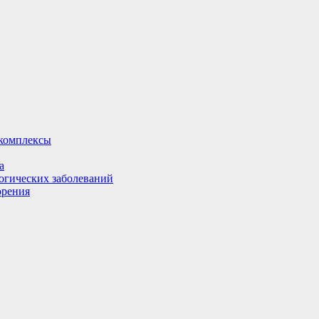
комплексы
а
огических заболеваний
орения