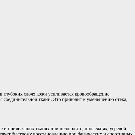
в глубоких слоях кожи усиливается кровообращение,
я соединительной ткани. Это приводит к уменьшению отека,
же и прилежащих тканях при целлюлите, пролежнях, угревой
ствует быстрому восстановлению при физических и спортивных