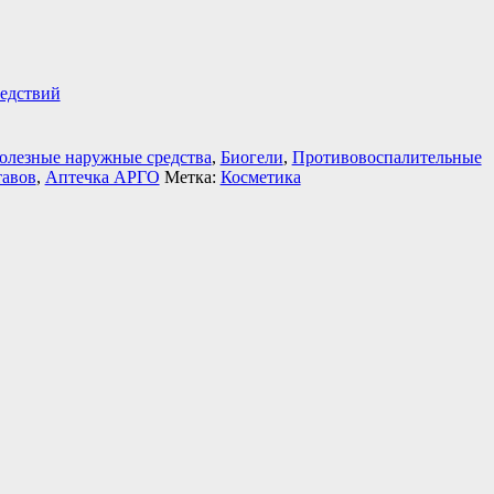
ледствий
олезные наружные средства
,
Биогели
,
Противовоспалительные
тавов
,
Аптечка АРГО
Метка:
Косметика