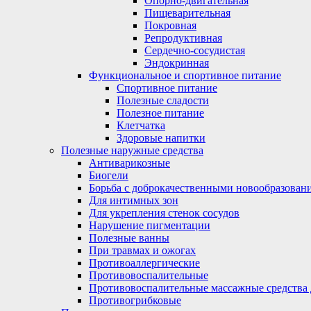
Опорно-двигательная
Пищеварительная
Покровная
Репродуктивная
Сердечно-сосудистая
Эндокринная
Функциональное и спортивное питание
Спортивное питание
Полезные сладости
Полезное питание
Клетчатка
Здоровые напитки
Полезные наружные средства
Антиварикозные
Биогели
Борьба с доброкачественными новообразован
Для интимных зон
Для укрепления стенок сосудов
Нарушение пигментации
Полезные ванны
При травмах и ожогах
Противоаллергические
Противовоспалительные
Противовоспалительные массажные средства 
Противогрибковые