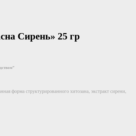
сна Сирень» 25 гр
едством”
ная форма структурированного хитозана, экстракт сирени,