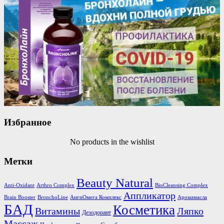
Избранное
No products in the wishlist
Метки
Beauty Natural
Anti-Oxidant
Arthro Complex
BioCleansing Complex
Аппликатор
Brain Booster
BronchoLine
АнгиОмега Комплекс
Аромамасла
БАД
Косметика
Витамины
Ляпко
Дезодорант
Массаж