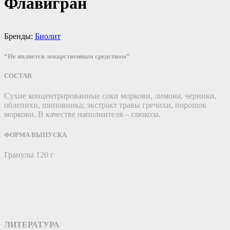
Флавигран
Бренды:
Биолит
“Не является лекарственным средством”
СОСТАВ
Сухие концентрированные соки моркови, лимона, черники,
облепихи, шиповника; экстракт травы гречихи, порошок
моркови. В качестве наполнителя – глюкоза.
ФОРМА ВЫПУСКА
Гранулы 120 г
ЛИТЕРАТУРА