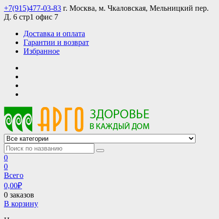
Skip
+7(915)477-03-83
г. Москва, м. Чкаловская, Мельницкий пер.
to
Д. 6 стр1 офис 7
content
Доставка и оплата
Гарантии и возврат
Избранное
АРГО интернет магазин, доставка в Москве и по всей России
АРГО каталог каталог продукции, официальные цены
0
0
Всего
0,00
₽
0 заказов
В корзину