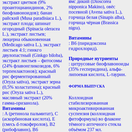
ямс дикий (Dioscorea
экстракт цветков (9%
nipponica Makino), овёс
проантоцианидинов, 2%
посевной (Avena sativa L.),
биофлавоноидов); банан
горчица белая (Sinapis alba),
райский (Musa paradisiaca L.),
горчица чёрная (Brassica
экстракт плода; шпинат
nigra).
огородный (Spinacia oleracea
L.), экстракт листьев;
Витамины
люцерна обыкновенная
: B6 (пиридоксина
(Medicago sativa L.), экстракт
гидрохлорид).
листьев 4:1; гинкго
двулопастный (Ginkgo biloba),
Природные нутриенты
экстракт листьев – фитосомы
: цитрусовые биофлавоноиды
(24% флавонгликозидов, 6%
(35% гесперидина), альфа-
терпенлактонов); красный
липоевая кислота, L-таурин.
рис ферментированный
(Oryza sativa), экстракт зерна
ФОРМА ВЫПУСКА
(0,5% холастатина); красный
рис (Oryza sativa L.),
масляный экстракт (20%
Коллоидная
гамма-оризанола).
стабилизированная
Витамины
микроактивированная
: A (ретинола пальмитат), С
суспензия (коллоидная
(аскорбиновая кислота), E
фитоформула) во флаконе
(смесь d-токоферолов), B2
тёмного аптечного стекла
(рибофлавин), B6
объёмом 237 мл.