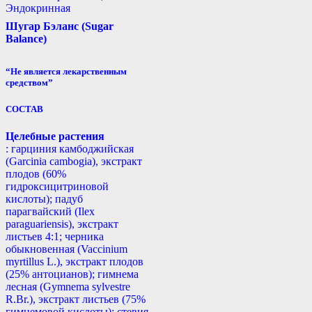
Эндокринная
Шугар Бэланс (Sugar
Balance)
“Не является лекарственным
средством”
СОСТАВ
Целебные растения
: гарциния камбоджийская
(Garcinia cambogia), экстракт
плодов (60%
гидроксицитриновой
кислоты); падуб
парагвайский (Ilex
paraguariensis), экстракт
листьев 4:1; черника
обыкновенная (Vaccinium
myrtillus L.), экстракт плодов
(25% антоцианов); гимнема
лесная (Gymnema sylvestre
R.Br.), экстракт листьев (75%
гимнемовой кислоты); стевия