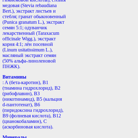
медовая (Stevia rebaudiana
Bert.), экстракт листьев и
стебля; гранат обыкновенный
(Punica granatum L.), экстракт
семян 5:1; одуванчик
лекарственный (Taraxacum
officinale Wigg.), экстракт
корня 4:1; лён посевной
(Linum usitatissimum L.),
масляный экстракт семян
(50% альфа-линоленовой
ПНЖК).
Витамины
: A (бета-каротин), B1
(тиамина гидрохлорид), B2
(рибофлавин), B3
(никотинамид), В5 (кальция
d-пантотенат), B6
(пиридоксина гидрохлорид),
B9 (фолиевая кислота), B12
(цианокобаламин), С
(аскорбиновая кислота).
Минералы