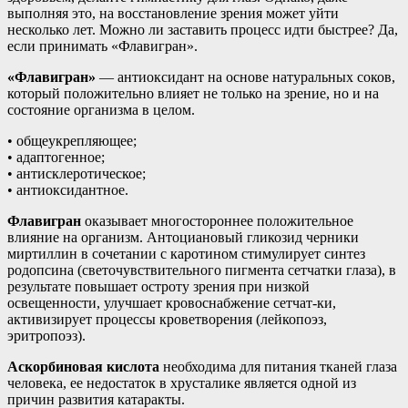
выполняя это, на восстановление зрения может уйти
несколько лет. Можно ли заставить процесс идти быстрее? Да,
если принимать «Флавигран».
«Флавигран»
— антиоксидант на основе натуральных соков,
который положительно влияет не только на зрение, но и на
состояние организма в целом.
• общеукрепляющее;
• адаптогенное;
• антисклеротическое;
• антиоксидантное.
Флавигран
оказывает многостороннее положительное
влияние на организм. Антоциановый гликозид черники
миртиллин в сочетании с каротином стимулирует синтез
родопсина (светочувствительного пигмента сетчатки глаза), в
результате повышает остроту зрения при низкой
освещенности, улучшает кровоснабжение сетчат-ки,
активизирует процессы кроветворения (лейкопоэз,
эритропоэз).
Аскорбиновая кислота
необходима для питания тканей глаза
человека, ее недостаток в хрусталике является одной из
причин развития катаракты.