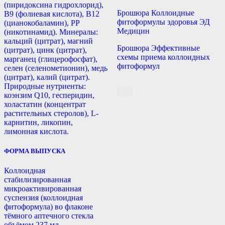
(пиридоксина гидрохлорид),
Брошюра Коллоидные
B9 (фолиевая кислота), B12
фитоформулы здоровья ЭД
(цианокобаламин), РР
Медицин
(никотинамид). Минералы:
кальций (цитрат), магний
Брошюра Эффективные
(цитрат), цинк (цитрат),
схемы приема коллоидных
марганец (глицерофосфат),
фитоформул
селен (селенометионин), медь
(цитрат), калий (цитрат).
Природные нутриенты:
коэнзим Q10, гесперидин,
холастатин (концентрат
растительных стеролов), L-
карнитин, ликопин,
лимонная кислота.
ФОРМА ВЫПУСКА
Коллоидная
стабилизированная
микроактивированная
суспензия (коллоидная
фитоформула) во флаконе
тёмного аптечного стекла
объёмом 237 мл.