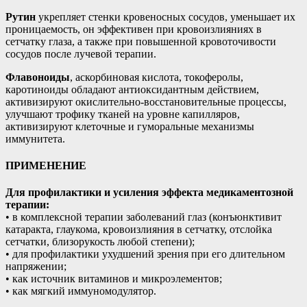
Рутин
укрепляет стенки кровеносных сосудов, уменьшает их
проницаемость, он эффективен при кровоизлияниях в
сетчатку глаза, а также при повышенной кровоточивости
сосудов после лучевой терапии.
Флавоноиды
, аскорбиновая кислота, токоферолы,
каротиноиды обладают антиоксидантным действием,
активизируют окислительно-восстановительные процессы,
улучшают трофику тканей на уровне капилляров,
активизируют клеточные и гуморальные механизмы
иммунитета.
ПРИМЕНЕНИЕ
Для профилактики и усиления эффекта медикаментозной
терапии:
• в комплексной терапии заболеваний глаз (конъюнктивит
катаракта, глаукома, кровоизлияния в сетчатку, отслойка
сетчатки, близорукость любой степени);
• для профилактики ухудшений зрения при его длительном
напряжении;
• как источник витаминов и микроэлементов;
• как мягкий иммуномодулятор.