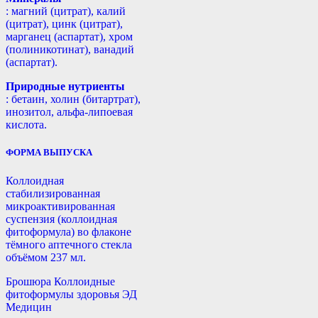
: магний (цитрат), калий
(цитрат), цинк (цитрат),
марганец (аспартат), хром
(полиникотинат), ванадий
(аспартат).
Природные нутриенты
: бетаин, холин (битартрат),
инозитол, альфа-липоевая
кислота.
ФОРМА ВЫПУСКА
Коллоидная
стабилизированная
микроактивированная
суспензия (коллоидная
фитоформула) во флаконе
тёмного аптечного стекла
объёмом 237 мл.
Брошюра Коллоидные
фитоформулы здоровья ЭД
Медицин