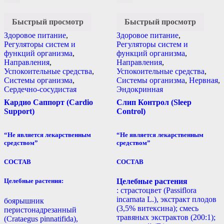
Быстрый просмотр
Быстрый просмотр
Здоровое питание
,
Здоровое питание
,
Регуляторы систем и
Регуляторы систем и
функций организма
,
функций организма
,
Направления
,
Направления
,
Успокоительные средства
,
Успокоительные средства
,
Системы организма
,
Системы организма
,
Нервная
,
Сердечно-сосудистая
Эндокринная
Кардио Саппорт (Cardio
Слип Контрол (Sleep
Support)
Control)
“Не является лекарственным
“Не является лекарственным
средством”
средством”
СОСТАВ
СОСТАВ
Целебные растения:
Целебные растения
: страстоцвет (Passiflora
incarnata L.), экстракт плодов
боярышник
(3,5% витексина); смесь
перистонадрезанный
травяных экстрактов (200:1);
(Crataegus pinnatifida),