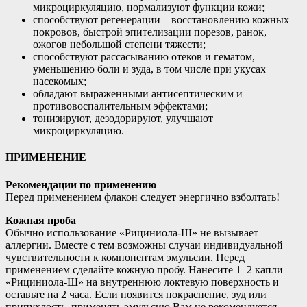
микроциркуляцию, нормализуют функции кожи;
способствуют регенерации – восстановлению кожных
покровов, быстрой эпителизации порезов, ранок,
ожогов небольшой степени тяжести;
способствуют рассасыванию отеков и гематом,
уменьшению боли и зуда, в том числе при укусах
насекомых;
обладают выраженными антисептическим и
противовоспалительным эффектами;
тонизируют, дезодорируют, улучшают
микроциркуляцию.
ПРИМЕНЕНИЕ
Рекомендации по применению
Перед применением флакон следует энергично взболтать!
Кожная проба
Обычно использование «Рициниола-Ш» не вызывает
аллергии. Вместе с тем возможны случаи индивидуальной
чувствительности к компонентам эмульсии. Перед
применением сделайте кожную пробу. Нанесите 1–2 капли
«Рициниола-Ш» на внутреннюю локтевую поверхность и
оставьте на 2 часа. Если появится покраснение, зуд или
припухлость, применять эмульсию Вам не рекомендуется.