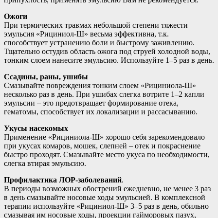
Ожоги
При термических травмах небольшой степени тяжести
эмульсия «Рициниол-Ш» весьма эффективна, т.к.
способствует устранению боли и быстрому заживлению.
Тщательно остудив область ожога под струей холодной воды,
тонким слоем нанесите эмульсию. Используйте 1–5 раз в день.
Ссадины, раны, ушибы
Смазывайте повреждения тонким слоем «Рициниола-Ш»
несколько раз в день. При ушибах слегка вотрите 1–2 капли
эмульсии – это предотвращает формирование отека,
гематомы, способствует их локализации и рассасыванию.
Укусы насекомых
Применение «Рициниола-Ш» хорошо себя зарекомендовало
при укусах комаров, мошек, слепней – отек и покраснение
быстро проходят. Смазывайте место укуса по необходимости,
слегка втирая эмульсию.
Профилактика ЛОР-заболеваний
.
В периоды возможных обострений ежедневно, не менее 3 раз
в день смазывайте носовые ходы эмульсией. В комплексной
терапии используйте «Рициниол-Ш» 3–5 раз в день, обильно
смазывая им носовые ходы, проекции гайморовых пазух,