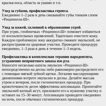
крылья носа, область за ушами и т.п.
Уход за губами, профилактика герпеса
.
Ежедневно 1–2 раза в день смазывайте губы тонким слоем
«Рициниола-Ш».
Уход за кожей, склонной к образованию угрей
.
При угрях, гнойничках «Рициниол-Ш» поможет избавиться
от воспалительных проявлений. Тщательно очистите кожу.
Каждую проблемную зону аккуратно смажьте эмульсией, не
распространяя на здоровые участки. Проводите процедуру
ежедневно, 1–3 раза в день в течение 1–3 недель.
Профилактика и комплексная терапия пародонтита,
устранение неприятного запаха изо рта
.
Нанесите несколько капель эмульсии «Рициниол-Ш»
непосредственно на десны либо равномерно распределите его
с помощью мягкой зубной щетки. Легкими массирующими
движениями вотрите эмульсию в десны. Делайте массаж
утром и вечером, после гигиенических процедур. При
кровоточивости десен эффективны аппликации. Пропитайте
эмульсией ватный жгут, приложите его к нужному участку и
оставьте на 15–30 минут. Аппликации проводите ежедневно
на ночь, после обычных гигиенических процедур.