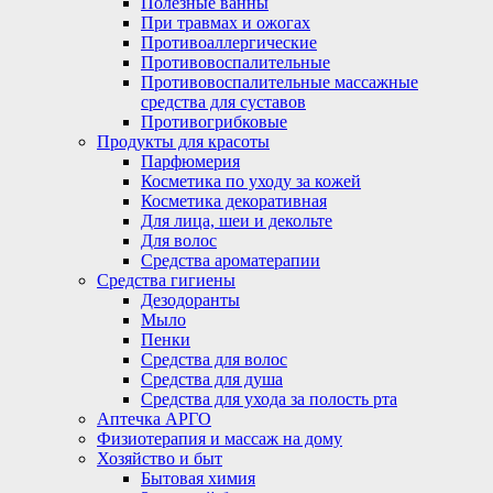
Полезные ванны
При травмах и ожогах
Противоаллергические
Противовоспалительные
Противовоспалительные массажные
средства для суставов
Противогрибковые
Продукты для красоты
Парфюмерия
Косметика по уходу за кожей
Косметика декоративная
Для лица, шеи и декольте
Для волос
Средства ароматерапии
Средства гигиены
Дезодоранты
Мыло
Пенки
Средства для волос
Средства для душа
Средства для ухода за полость рта
Аптечка АРГО
Физиотерапия и массаж на дому
Хозяйство и быт
Бытовая химия