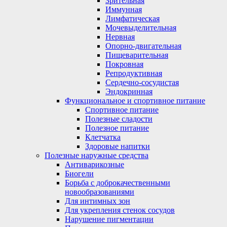
Зрительная
Иммунная
Лимфатическая
Мочевыделительная
Нервная
Опорно-двигательная
Пищеварительная
Покровная
Репродуктивная
Сердечно-сосудистая
Эндокринная
Функциональное и спортивное питание
Спортивное питание
Полезные сладости
Полезное питание
Клетчатка
Здоровые напитки
Полезные наружные средства
Антиварикозные
Биогели
Борьба с доброкачественными
новообразованиями
Для интимных зон
Для укрепления стенок сосудов
Нарушение пигментации