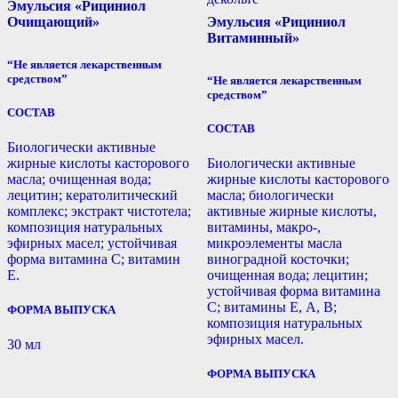
Эмульсия «Рициниол
Очищающий»
Эмульсия «Рициниол
Витаминный»
“Не является лекарственным
средством”
“Не является лекарственным
средством”
СОСТАВ
СОСТАВ
Биологически активные
жирные кислоты касторового
Биологически активные
масла; очищенная вода;
жирные кислоты касторового
лецитин; кератолитический
масла; биологически
комплекс; экстракт чистотела;
активные жирные кислоты,
композиция натуральных
витамины, макро-,
эфирных масел; устойчивая
микроэлементы масла
форма витамина С; витамин
виноградной косточки;
Е.
очищенная вода; лецитин;
устойчивая форма витамина
С; витамины Е, А, В;
ФОРМА ВЫПУСКА
композиция натуральных
эфирных масел.
30 мл
ФОРМА ВЫПУСКА