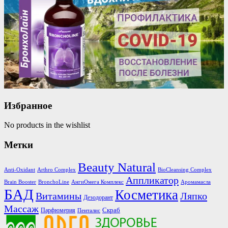
Избранное
No products in the wishlist
Метки
Beauty Natural
Anti-Oxidant
Arthro Complex
BioCleansing Complex
Аппликатор
Brain Booster
BronchoLine
АнгиОмега Комплекс
Аромамасла
БАД
Косметика
Витамины
Ляпко
Дезодорант
Массаж
Скраб
Парфюмерия
Пенталис