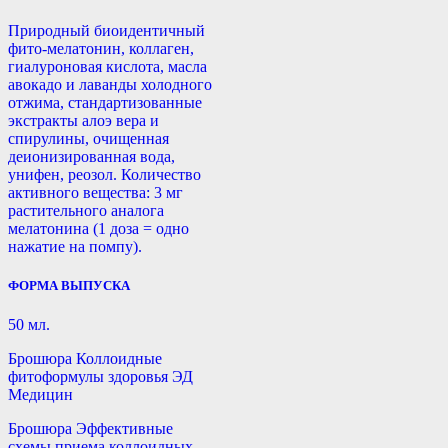
Природный биоидентичный
фито-мелатонин, коллаген,
гиалуроновая кислота, масла
авокадо и лаванды холодного
отжима, стандартизованные
экстракты алоэ вера и
спирулины, очищенная
деионизированная вода,
унифен, реозол. Количество
активного вещества: 3 мг
растительного аналога
мелатонина (1 доза = одно
нажатие на помпу).
ФОРМА ВЫПУСКА
50 мл.
Брошюра Коллоидные
фитоформулы здоровья ЭД
Медицин
Брошюра Эффективные
схемы приема коллоидных