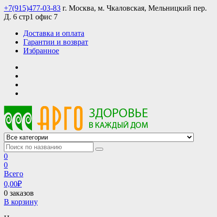
Skip
+7(915)477-03-83
г. Москва, м. Чкаловская, Мельницкий пер.
to
Д. 6 стр1 офис 7
content
Доставка и оплата
Гарантии и возврат
Избранное
АРГО интернет магазин, доставка в Москве и по всей России
АРГО каталог каталог продукции, официальные цены
0
0
Всего
0,00
₽
0 заказов
В корзину