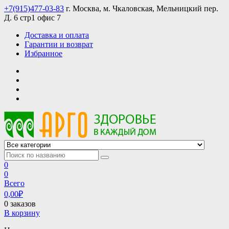
Skip
+7(915)477-03-83
г. Москва, м. Чкаловская, Мельницкий пер.
to
Д. 6 стр1 офис 7
content
Доставка и оплата
Гарантии и возврат
Избранное
АРГО интернет магазин, доставка в Москве и по всей России
АРГО каталог каталог продукции, официальные цены
0
0
Всего
0,00
₽
0 заказов
В корзину