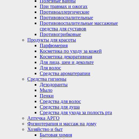
Полезные ванны
При травмах и ожогах
Противоаллергические
Противовоспалительные
Противовоспалительные массажные
средства для суставов
Противогрибковые
Продукты для красоты
Парфюмерия
Косметика по уходу за кожей
Косметика декоративная
Для лица, шеи и декольте
Для волос
Средства ароматерапии
Средства гигиены
Дезодоранты
Мыло
Пенки
Средства для волос
Средства для душа
Средства для ухода за полость рта
Аптечка АРГО
Физиотерапия и массаж на дому
Хозяйство и быт
Бытовая химия