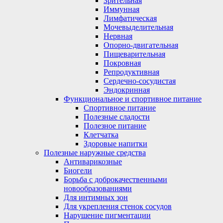
Зрительная
Иммунная
Лимфатическая
Мочевыделительная
Нервная
Опорно-двигательная
Пищеварительная
Покровная
Репродуктивная
Сердечно-сосудистая
Эндокринная
Функциональное и спортивное питание
Спортивное питание
Полезные сладости
Полезное питание
Клетчатка
Здоровые напитки
Полезные наружные средства
Антиварикозные
Биогели
Борьба с доброкачественными
новообразованиями
Для интимных зон
Для укрепления стенок сосудов
Нарушение пигментации